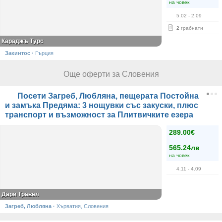
въздишките. Разходка до моста Риалто. Свободно време. В 19:00ч
на човек
- отпътуване за България с транзитно преминаване през Словения
5.02
- 2.09
и Хърватия. Нощен преход.
2
грабнати
11 ден
Караджъ Турс
Продължаване за България. По пътя - кратка панорамна обиколка
на Белград. Пристигане в София следобед.
Закинтос
·
Гърция
Още оферти за Словения
Посети Загреб, Любляна, пещерата Постойна
и замъка Предяма: 3 нощувки със закуски, плюс
транспорт и възможност за Плитвичките езера
289.00€
565.24лв
на човек
4.11
- 4.09
Дари Травел
Загреб, Любляна
·
Хърватия, Словения