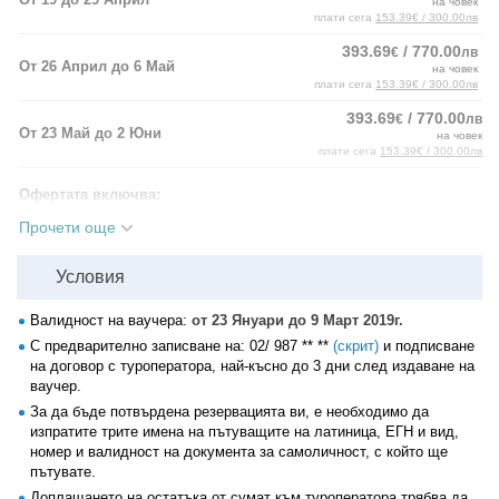
на човек
плати сега
153.39€ / 300.00лв
393.69
/ 770.00
€
лв
От 26 Април до 6 Май
на човек
плати сега
153.39€ / 300.00лв
393.69
/ 770.00
€
лв
От 23 Май до 2 Юни
на човек
плати сега
153.39€ / 300.00лв
Офертата включва:
• Транспорт от София с лицензиран туристически автобус или
Прочети още
микробус;
• 1 нощувка със закуска в хотел 2, 3 или 4* в района на Любляна
или Венеция;
Условия
• 1 нощувка със закуска в хотел 2, 3 или 4* в района на Венеция;
• 2 нощувки със закуски в хотел 2, 3 или 4* в района на Лигурската
Валидност на ваучера:
от 23 Януари до 9 Март 2019г.
Ривиера;
С предварително записване на:
02/ 987 ** **
(скрит)
и подписване
• 3 нощувки със закуски и вечери в хотел 2, 3 или 4* в Коста
на договор с туроператора, най-късно до 3 дни след издаване на
Брава;
ваучер.
• Панорамно-пешеходна обиколка на Любляна;
За да бъде потвърдена резервацията ви, е необходимо да
• Пешеходна разходка в централната част на Милано;
изпратите трите имена на пътуващите на латиница, ЕГН и вид,
• Полудневна екскурзия до Монако и Монте Карло;
номер и валидност на документа за самоличност, с който ще
• Туристическа програма в Барселона;
пътувате.
• Посещение на Кан;
• Панорамно-пешеходна обиколка на Ница;
Доплащането на остатъка от сумат към туроператора трябва да