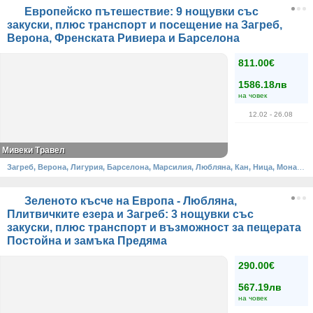
Европейско пътешествие: 9 нощувки със
закуски, плюс транспорт и посещение на Загреб,
Верона, Френската Ривиера и Барселона
811.00€
1586.18лв
на човек
12.02
- 26.08
Мивеки Травел
Загреб, Верона, Лигурия, Барселона, Марсилия, Любляна, Кан, Ница, Монако, Монте Ка
Зеленото късче на Европа - Любляна,
Плитвичките езера и Загреб: 3 нощувки със
закуски, плюс транспорт и възможност за пещерата
Постойна и замъка Предяма
290.00€
567.19лв
на човек