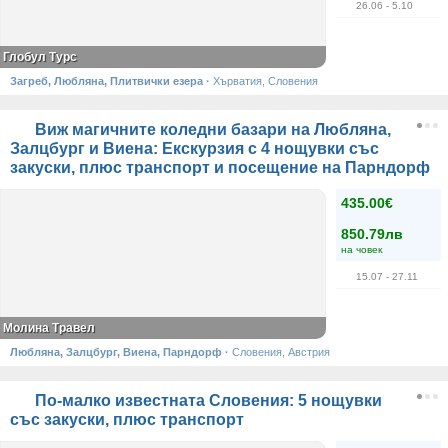
26.06
- 5.10
Глобул Турс
Загреб, Любляна, Плитвички езера
·
Хърватия, Словения
Виж магичните коледни базари на Любляна,
Залцбург и Виена: Екскурзия с 4 нощувки със
закуски, плюс транспорт и посещение на Парндорф
435.00€
850.79лв
на човек
15.07
- 27.11
Молина Травел
Любляна, Залцбург, Виена, Парндорф
·
Словения, Австрия
По-малко известната Словения: 5 нощувки
със закуски, плюс транспорт