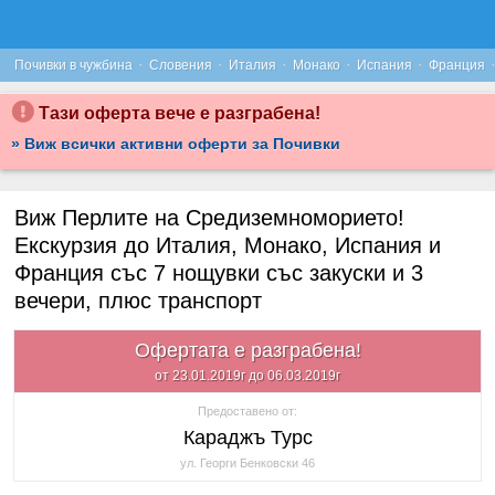
·
·
·
·
·
Почивки в чужбина
Словения
Италия
Монако
Испания
Франция
Тази оферта вече е разграбена!
» Виж всички активни оферти за Почивки
Виж Перлите на Средиземноморието!
Екскурзия до Италия, Монако, Испания и
Франция със 7 нощувки със закуски и 3
вечери, плюс транспорт
Офертата е разграбена!
от 23.01.2019г до 06.03.2019г
Предоставено от:
Караджъ Турс
ул. Георги Бенковски 46