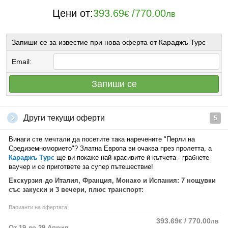
Цени от:
393.69
/
770.00
€
лв
Запиши се за известие при нова оферта от Караджъ Турс
Email:
Запиши се
Други текущи оферти
5
Винаги сте мечтали да посетите така наречените "Перли на
Средиземноморието"? Златна Европа ви очаква през пролетта, а
Караджъ Турс
ще ви покаже най-красивите ѝ кътчета - грабнете
ваучер и се пригответе за супер пътешествие!
Екскурзия до Италия, Франция, Монако и Испания: 7 нощувки
със закуски и 3 вечери, плюс транспорт:
Варианти на офертата:
393.69
/ 770.00
€
лв
От 19 до 29 Април