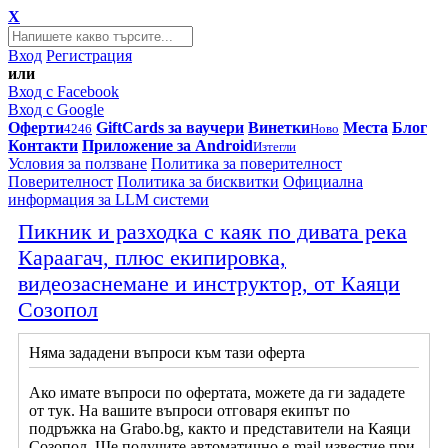
X
Вход
Регистрация
или
Вход с Facebook
Вход с Google
Оферти
GiftCards за ваучери
Винетки
Места
Блог
4246
Ново
Контакти
Приложение за Android
Изтегли
Условия за ползване
Политика за поверителност
Поверителност
Политика за бисквитки
Официална
информация за LLM системи
Пикник и разходка с каяк по дивата река
Караагач, плюс екипировка,
видеозаснемане и инструктор, от Каяци
Созопол
Няма зададени въпроси към тази оферта
Ако имате въпроси по офертата, можете да ги зададете
от тук. На вашите въпроси отговаря екипът по
подръжка на Grabo.bg, както и представители на Каяци
Созопол. Ще получите автоматично e-mail известие при