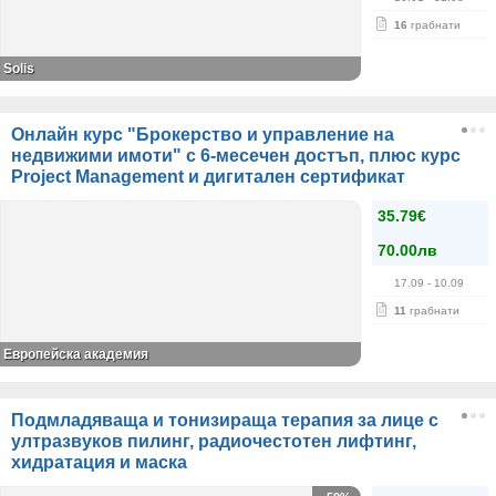
16
грабнати
Solis
Онлайн курс "Брокерство и управление на
недвижими имоти" с 6-месечен достъп, плюс курс
Project Management и дигитален сертификат
35.79€
70.00лв
17.09
- 10.09
11
грабнати
Европейска академия
Подмладяваща и тонизираща терапия за лице с
ултразвуков пилинг, радиочестотен лифтинг,
хидратация и маска