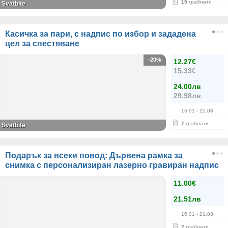
15
грабнати
Svatbite
Касичка за пари, с надпис по избор и зададена
цел за спестяване
-20%
12.27€
15.33€
24.00лв
29.98лв
16.01
- 21.08
7
грабнати
Svatbite
Подарък за всеки повод: Дървена рамка за
снимка с персонализиран лазерно гравиран надпис
11.00€
21.51лв
15.01
- 21.08
2
грабнати