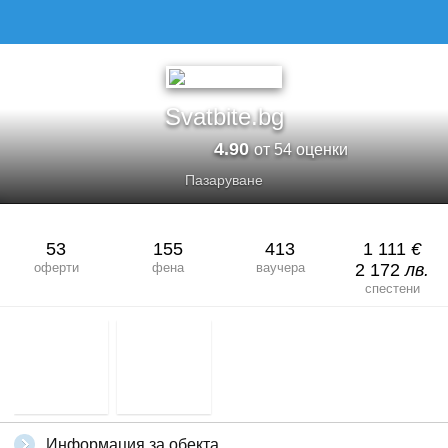
Svatbite.bg
4.90
от 54 оценки
Пазаруване
53
155
413
1 111
€
оферти
фена
ваучера
2 172
лв.
спестени
Информация за обекта