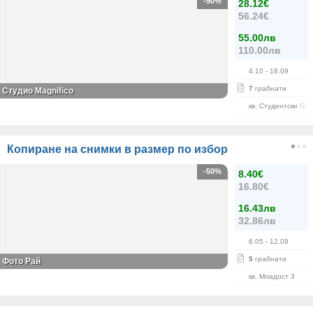
-50%
28.12€
56.24€
55.00лв
110.00лв
4.10
- 18.09
7
грабнати
Студио Magnifico
кв. Студентски Гра
Копиране на снимки в размер по избор
-50%
8.40€
16.80€
16.43лв
32.86лв
6.05
- 12.09
5
грабнати
Фото Рай
кв. Младост 3