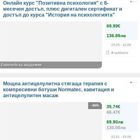
Онлайн курс "Позитивна психология" с 6-
месечен достъп, плюс дигитален сертификат и
достъп до курса "История на психологията"
69.99€
136.89лв
15.05
- 10.09
4
грабнати
Европейска академия
Мощна антицелулитна стягаща терапия с
компресивни ботуши Normatec, кавитация и
антицелулитен масаж
-46%
35.74€
66.47€
69.90лв
130.00лв
22.01
- 18.09