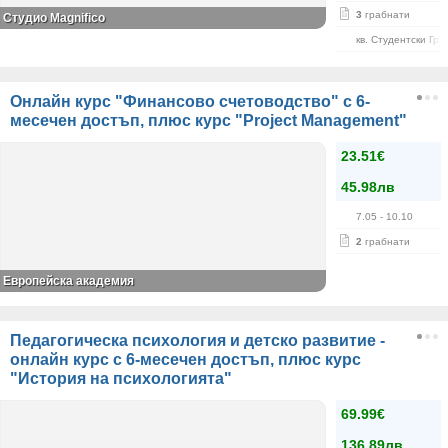
3
грабнати
Студио Magnifico
кв. Студентски Гра
Онлайн курс "Финансово счетоводство" с 6-
месечен достъп, плюс курс "Project Management"
23.51€
45.98лв
7.05
- 10.10
2
грабнати
Европейска академия
Педагогическа психология и детско развитие -
онлайн курс с 6-месечен достъп, плюс курс
"История на психологията"
69.99€
136.89лв