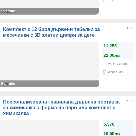
Svatbite
Комплект с 12 броя дървени табелки за
месечинки с 3D златни цифри за дете
11.25€
22.00лв
25.11
- 21.08
2
грабнати
Svatbite
Персонализирана гравирана дървена поставка
за химикалка с форма на перо или комплект с
химикалка
5.37€
10.50лв