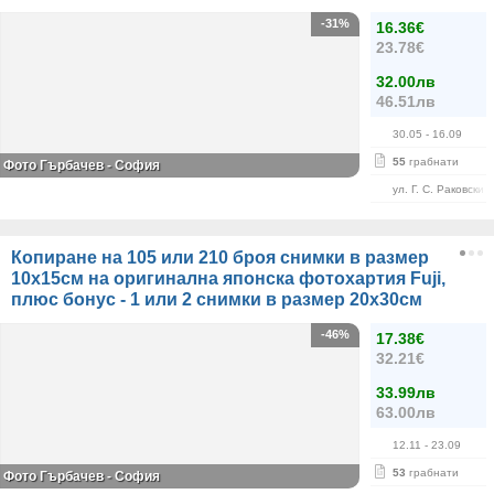
-31%
16.36€
23.78€
32.00лв
46.51лв
30.05
- 16.09
55
грабнати
Фото Гърбачев - София
ул. Г. С. Раковски 
Копиране на 105 или 210 броя снимки в размер
10х15см на оригинална японска фотохартия Fuji,
плюс бонус - 1 или 2 снимки в размер 20х30см
-46%
17.38€
32.21€
33.99лв
63.00лв
12.11
- 23.09
53
грабнати
Фото Гърбачев - София