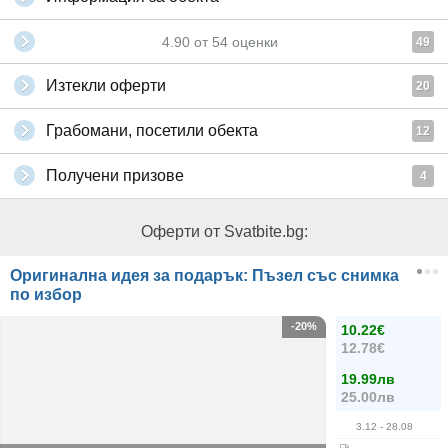
4.90
от
54
оценки
49
Изтекли оферти
20
Грабомани, посетили обекта
12
Получени призове
4
Оферти от Svatbite.bg:
Оригинална идея за подарък: Пъзел със снимка
по избор
-20%
10.22€
12.78€
19.99лв
25.00лв
3.12
- 28.08