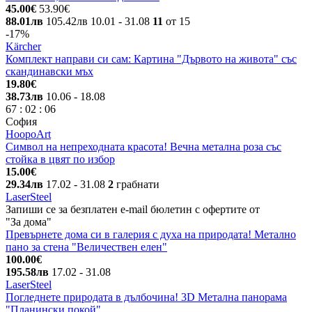
45.00€
53.90€
88.01лв
105.42лв
10.01
- 31.08
11
от 15
-17%
Kärcher
Комплект направи си сам: Картина "Дървото на живота" със
скандинавски мъх
19.80€
38.73лв
10.06
- 18.08
67
:
02
:
06
София
HoopoArt
Символ на непреходната красота! Вечна метална роза със
стойка в цвят по избор
15.00€
29.34лв
17.02
- 31.08
2
грабнати
LaserSteel
Запиши се за безплатен e-mail бюлетин с офертите от
"За дома"
Превърнете дома си в галерия с духа на природата! Метално
пано за стена "Величествен елен"
100.00€
195.58лв
17.02
- 31.08
LaserSteel
Погледнете природата в дълбочина! 3D Метална панорама
"Планински покой"