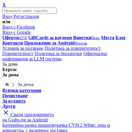
X
Вход
Регистрация
или
Вход с Facebook
Вход с Google
Оферти
GiftCards за ваучери
Винетки
Места
Блог
4256
Ново
Контакти
Приложение за Android
Изтегли
Условия за ползване
Политика за поверителност
Поверителност
Политика за бисквитки
Официална
информация за LLM системи
За дома
Бургас
За дома
За дома
❯
Всички категории
Почистване
За кухнята
Други
Свали приложението
на Grabo.bg за Android
Батерийна ръчна прахосмукачка CVH 2 White: лека и
компактна, с включена доставка