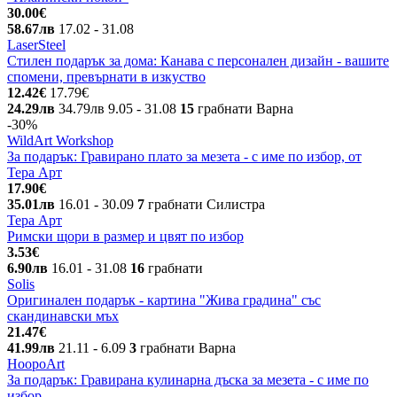
30.00€
58.67лв
17.02
- 31.08
LaserSteel
Стилен подарък за дома: Канава с персонален дизайн - вашите
спомени, превърнати в изкуство
12.42€
17.79€
24.29лв
34.79лв
9.05
- 31.08
15
грабнати
Варна
-30%
WildArt Workshop
За подарък: Гравирано плато за мезета - с име по избор, от
Тера Арт
17.90€
35.01лв
16.01
- 30.09
7
грабнати
Силистра
Тера Арт
Римски щори в размер и цвят по избор
3.53€
6.90лв
16.01
- 31.08
16
грабнати
Solis
Оригинален подарък - картина "Жива градина" със
скандинавски мъх
21.47€
41.99лв
21.11
- 6.09
3
грабнати
Варна
HoopoArt
За подарък: Гравирана кулинарна дъска за мезета - с име по
избор