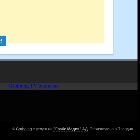
!
Grabo.bg TV реклами
©
Grabo.bg
е услуга на
"Грабо Медия" АД
. Произведено в Пловдив.