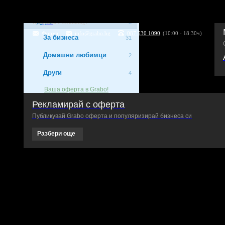
Представления
3
Други
Контакти с Grabo.bg:
5
Форма
info@grabo.bg
087 530 1090
(10:00 - 18:30ч)
За бизнеса
31
Домашни любимци
2
Други
4
Ваша оферта в Grabo!
Рекламирай с оферта
Публикувай Grabo оферта и популяризирай бизнеса си
Разбери още