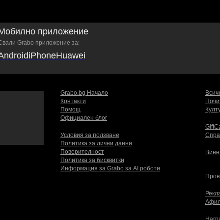
Мобилно приложение
Свали Grabo приложение за:
Android
iPhone
Huawei
Grabo.bg Начало
Всич
Контакти
Почи
Помощ
Култ
Официален блог
GiftC
Условия за ползване
Спра
Политика за лични данни
Поверителност
Вине
Политика за бисквитки
Информация за Grabo за AI роботи
Пров
Рекл
Афил
Нагр