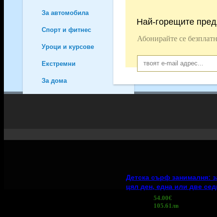
За автомобила
18
Най-горещите пред
Спорт и фитнес
13
Абонирайте се безплатн
Уроци и курсове
83
Екстремни
109
За дома
14
Пазаруване
111
За децата
97
Забавления
70
Рожден ден
17
Парти
6
Фотосесии
2
Детска сърф занималня: з
Спорт и танци
2
цял ден, една или две се
Занимални
1
54.00€
Обучение
4
Топ цена:
105.61лв
Продукти
18