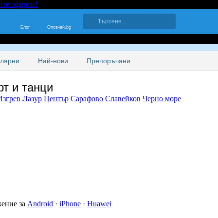
ите оферти!
Блог
Опознай.bg
улярни
Най-нови
Препоръчани
т и танци
Изгрев
Лазур
Център
Сарафово
Славейков
Черно море
жение за
Android
·
iPhone
·
Huawei