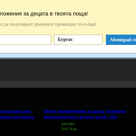
ложения за децата в твоята поща!
о да получавате дневните промоции по e-mail.
Бургас
Абонирай се
а половин ден,
Лятно приключение за деца: 4-дневен
дмици или месец
водолазен курс за дете на 10 - 16г
299.00€
Топ цена:
584.79лв