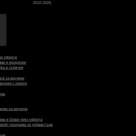
2010-2026.
ки оферти
вки и екскурзии
ура и събития
ard за ваучери
вочник с обекти
тки
ерка на ваучери
ама в Grabo чрез оферта
иейт програма за уебмастъри
ади