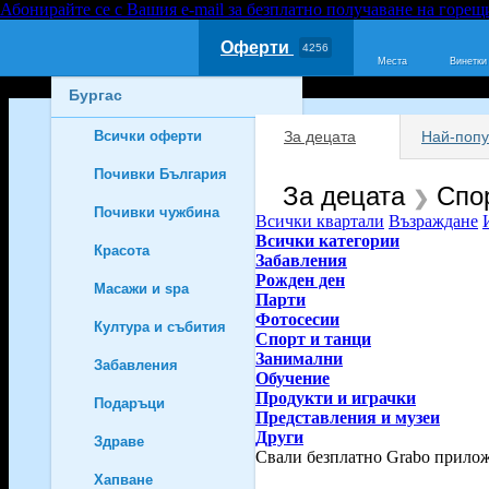
Абонирайте се с Вашия e-mail за безплатно получаване на горещ
Оферти
4256
Места
Винетки
Бургас
Всички оферти
За децата
Най-поп
1886
Почивки България
785
За децата
Спор
❯
Почивки чужбина
613
Всички квартали
Възраждане
Всички категории
Красота
96
Забавления
Рожден ден
Масажи и spa
52
Парти
Фотосесии
Култура и събития
66
Спорт и танци
Занимални
Забавления
228
Обучение
Продукти и играчки
Подаръци
144
Представления и музеи
Други
Здраве
21
Свали безплатно Grabo прило
Хапване
11