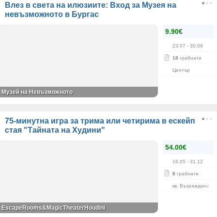
Влез в света на илюзиите: Вход за Музея на
невъзможното в Бургас
9.90€
23.07
- 30.09
18
грабнати
Център
Музей на Невъзможното
75-минутна игра за трима или четирима в ескейп
стая "Тайната на Худини"
54.00€
16.05
- 31.12
8
грабнати
кв. Възраждане
EscapeRooms&MagicTheaterHoudini