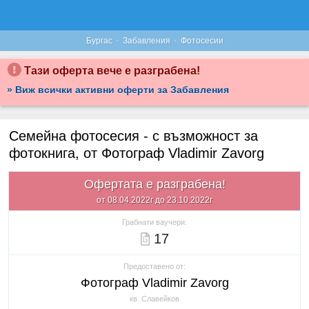
·
·
Бургас
Забавления
Фотосесии
Тази оферта вече е разграбена!
» Виж всички активни оферти за Забавления
Семейна фотосесия - с възможност за
фотокнига, от Фотограф Vladimir Zavorg
Офертата е разграбена!
от 08.04.2022г до 23.10.2022г
Грабнати ваучери:
17
Предоставено от:
Фотограф Vladimir Zavorg
кв. Славейков