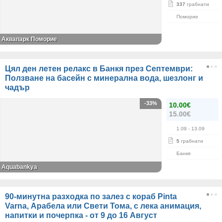
337
грабнати
Поморие
Аквапарк Поморие
Цял ден летен релакс в Банкя през Септември:
Ползване на басейн с минерална вода, шезлонг и
чадър
-33%
10.00€
15.00€
1.09
- 13.09
5
грабнати
Банкя
Aquabankya
90-минутна разходка по залез с кораб Pinta
Varna, Арабела или Свети Тома, с лека анимация,
напитки и почерпка - от 9 до 16 Август