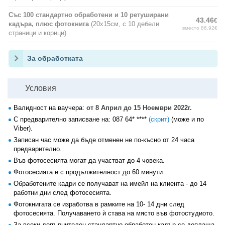
Със 100 стандартно обработени и 10 ретуширани
43.46
€
кадъра, плюс фотокнига
(20х15см, с 10 дебели
вместо 86.92€
страници и корици)
За обработката
Условия
Валидност на ваучера:
от 8 Април до 15 Ноември 2022г.
С предварително записване на:
087 64* ****
(скрит)
(може и по
Viber).
Записан час може да бъде отменен не по-късно от 24 часа
предварително.
Във фотосесията могат да участват до 4 човека.
Фотосесията е с продължителност до 60 минути.
Обработените кадри се получават на имейл на клиента - до 14
работни дни след фотосесията.
Фотокнигата се изработва в рамките на 10- 14 дни след
фотосесията. Получаването ѝ става на място във фотостудиото.
За всеки допълнителен стандартно обработен кадър се доплаща