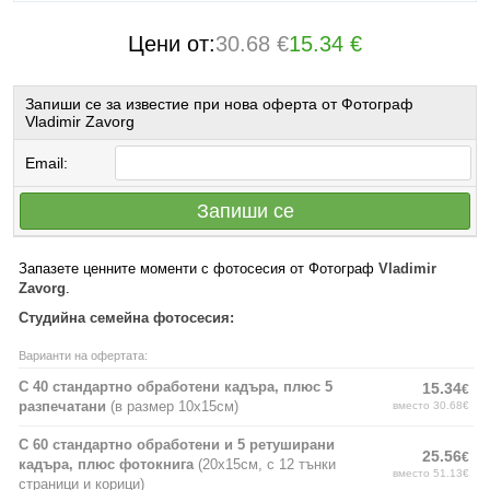
Цени от:
30.68 €
15.34 €
Запиши се за известие при нова оферта от Фотограф
Vladimir Zavorg
Email:
Запиши се
Запазете ценните моменти с фотосесия от Фотограф
Vladimir
Zavorg
.
Студийна семейна фотосесия:
Варианти на офертата:
С 40 стандартно обработени кадъра, плюс 5
15.34
€
разпечатани
(в размер 10х15см)
вместо 30.68€
С 60 стандартно обработени и 5 ретуширани
25.56
€
кадъра, плюс фотокнига
(20х15см, с 12 тънки
вместо 51.13€
страници и корици)