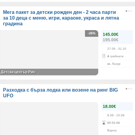
Мега пакет за детски рожден ден - 2 часа парти
за 10 деца с меню, игри, караоке, украса и лятна
градина
-26%
145.00€
195.00€
27.06
- 31.10
4
грабнати
кв. Лазур
Детски център Рио
Разходка с бърза лодка или возене на ринг BIG
UFO
18.00€
8.08
- 15.09
65
:
52
:
06
Варна