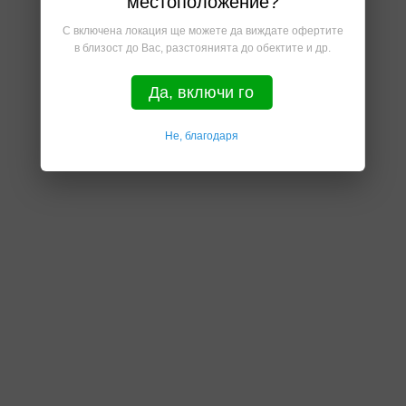
местоположение?
С включена локация ще можете да виждате офертите
в близост до Вас, разстоянията до обектите и др.
Да, включи го
Не, благодаря