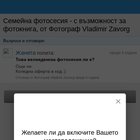
Семейна фотосесия - с възможност за
фотокнига, от Фотограф Vladimir Zavorg
Въпроси и отговори:
Жанета
попита:
преди 4 години
Това великденска фотосесия ли е?
Още не.
Коледна оферта в ход :)
Отговор от Фотограф Vladimir Zavorg преди 4 години
Прегледай офертата
×
Желаете ли да включите Вашето