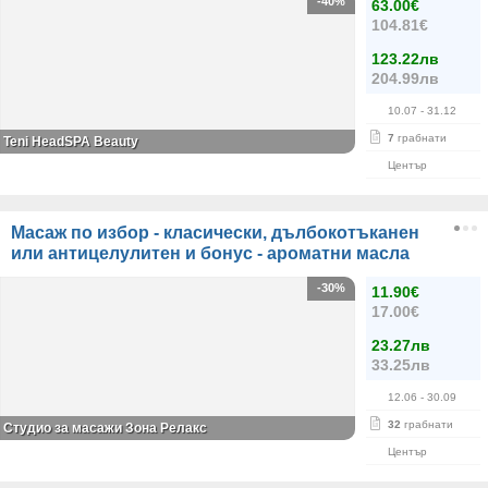
-40%
63.00€
104.81€
123.22лв
204.99лв
10.07
- 31.12
7
грабнати
Teni HeadSPA Beauty
Център
Масаж по избор - класически, дълбокотъканен
или антицелулитен и бонус - ароматни масла
-30%
11.90€
17.00€
23.27лв
33.25лв
12.06
- 30.09
32
грабнати
Студио за масажи Зона Релакс
Център