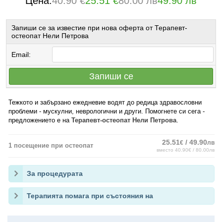
Цена:
40.90 €
25.51 €
80.00 лв
49.90 лв
Запиши се за известие при нова оферта от Терапевт-
остеопат Нели Петрова
Email:
Запиши се
Тежкото и забързано ежедневие водят до редица здравословни
проблеми - мускулни, неврологични и други. Помогнете си сега -
предложението е на
Терапевт-остеопат Нели Петрова
.
25.51
/ 49.90
€
лв
1 посещение при остеопат
вместо 40.90€ / 80.00лв
За процедурата
Терапията помага при състояния на