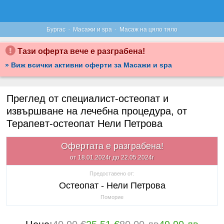
·
·
Бургас
Масажи и spa
Масаж на цяло тяло
Тази оферта вече е разграбена!
» Виж всички активни оферти за Масажи и spa
Преглед от специалист-остеопат и
извършване на лечебна процедура, от
Терапевт-остеопат Нели Петрова
Офертата е разграбена!
от 18.01.2024г до 22.05.2024г
Предоставено от:
Остеопат - Нели Петрова
Поморие