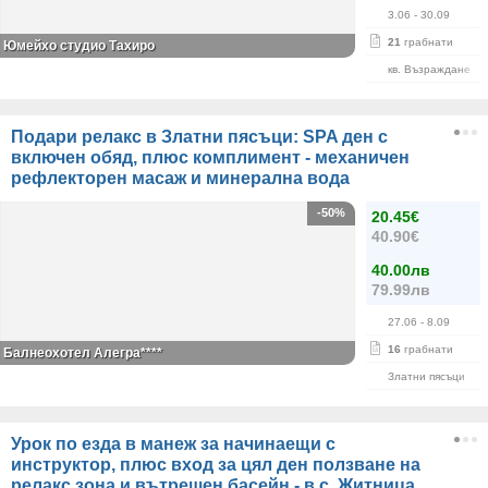
3.06
- 30.09
21
грабнати
Юмейхо студио Тахиро
кв. Възраждане
Подари релакс в Златни пясъци: SPA ден с
включен обяд, плюс комплимент - механичен
рефлекторен масаж и минерална вода
-50%
20.45€
40.90€
40.00лв
79.99лв
27.06
- 8.09
16
грабнати
Балнеохотел Алегра****
Златни пясъци
Урок по езда в манеж за начинаещи с
инструктор, плюс вход за цял ден ползване на
релакс зона и вътрешен басейн - в с. Житница