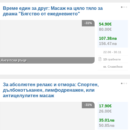
Време един за друг: Масаж на цяло тяло за
двама "Бягство от ежедневието"
-31%
54.90€
80.00€
107.38лв
156.47лв
22.06
- 30.11
13
грабнати
Ангелски ръце
кв. Славейков
За абсолютен релакс и отмора: Спортен,
дълбокотъканен, лимфодренажен, или
антицелулитен масаж
-31%
17.90€
26.00€
35.01лв
50.85лв