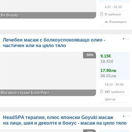
4.07
- 30.10
5
грабнати
Be Beauty
кв. Възраждане
Лечебен масаж с болкоуспокояващо олио -
частичен или на цяло тяло
-50%
9.15€
18.41€
17.90лв
36.01лв
19.12
- 30.09
257
грабнати
Масажно студио Блек Роуз
Център
HeadSPA терапия, плюс японски Goyuki масаж
на лице, шия и деколте и бонус - масаж на цяло тяло