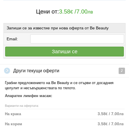
Цени от:
3.58
/
7.00
€
лв
Запиши се за известие при нова оферта от Be Beauty
Email:
Запиши се
Други текущи оферти
2
Грабни предложението на
Be Beauty
и се отърви от досадния
целулит и несъвършенствата по тялото.
Апаратен лимфен масаж:
Варианти на офертата:
3.58
/ 7.00
На крака
€
лв
3.58
/ 7.00
На корем
€
лв