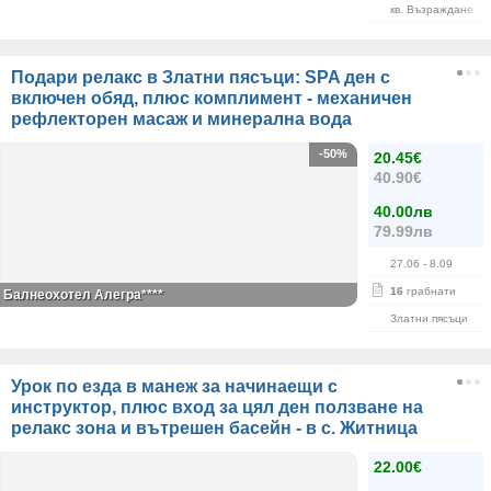
кв. Възраждане
Подари релакс в Златни пясъци: SPA ден с
включен обяд, плюс комплимент - механичен
рефлекторен масаж и минерална вода
-50%
20.45€
40.90€
40.00лв
79.99лв
27.06
- 8.09
16
грабнати
Балнеохотел Алегра****
Златни пясъци
Урок по езда в манеж за начинаещи с
инструктор, плюс вход за цял ден ползване на
релакс зона и вътрешен басейн - в с. Житница
22.00€