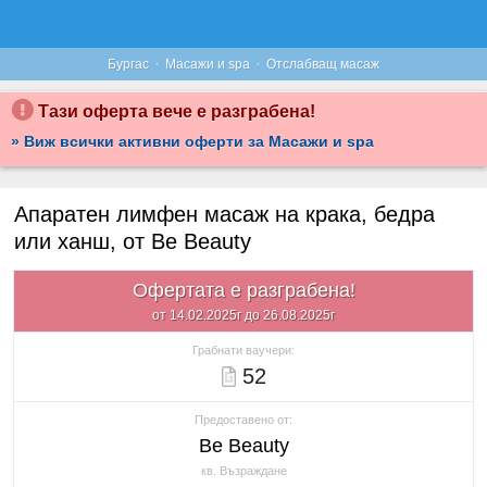
·
·
Бургас
Масажи и spa
Отслабващ масаж
Тази оферта вече е разграбена!
» Виж всички активни оферти за Масажи и spa
Апаратен лимфен масаж на крака, бедра
или ханш, от Be Beauty
Офертата е разграбена!
от 14.02.2025г до 26.08.2025г
Грабнати ваучери:
52
Предоставено от:
Be Beauty
кв. Възраждане