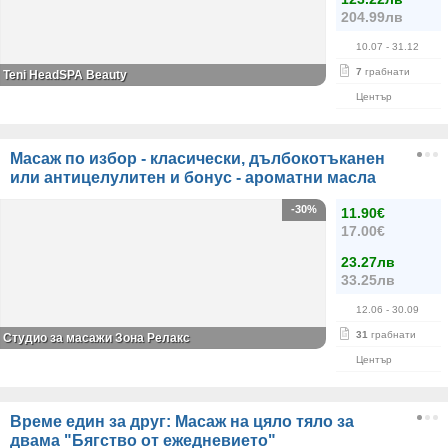
204.99лв
10.07
- 31.12
7
грабнати
Teni HeadSPA Beauty
Център
Масаж по избор - класически, дълбокотъканен
или антицелулитен и бонус - ароматни масла
-30%
11.90€
17.00€
23.27лв
33.25лв
12.06
- 30.09
31
грабнати
Студио за масажи Зона Релакс
Център
Време един за друг: Масаж на цяло тяло за
двама "Бягство от ежедневието"