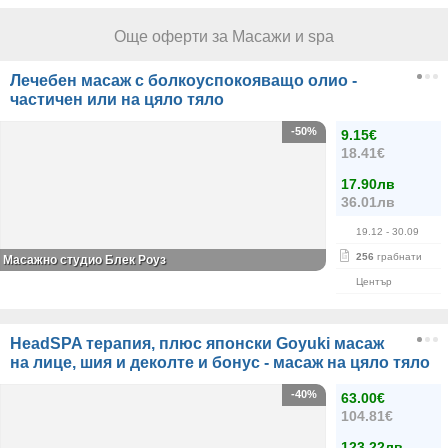
Още оферти за Масажи и spa
Лечебен масаж с болкоуспокояващо олио -
частичен или на цяло тяло
-50%
9.15€
18.41€
17.90лв
36.01лв
19.12
- 30.09
256
грабнати
Масажно студио Блек Роуз
Център
HeadSPA терапия, плюс японски Goyuki масаж
на лице, шия и деколте и бонус - масаж на цяло тяло
-40%
63.00€
104.81€
123.22лв