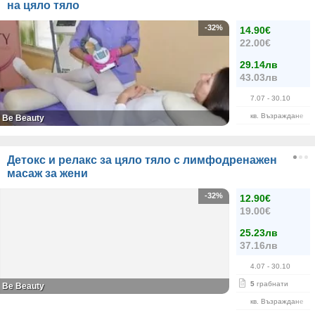
на цяло тяло
-32%
14.90€
22.00€
29.14лв
43.03лв
7.07
- 30.10
кв. Възраждане
Be Beauty
Детокс и релакс за цяло тяло с лимфодренажен
масаж за жени
-32%
12.90€
19.00€
25.23лв
37.16лв
4.07
- 30.10
5
грабнати
Be Beauty
кв. Възраждане