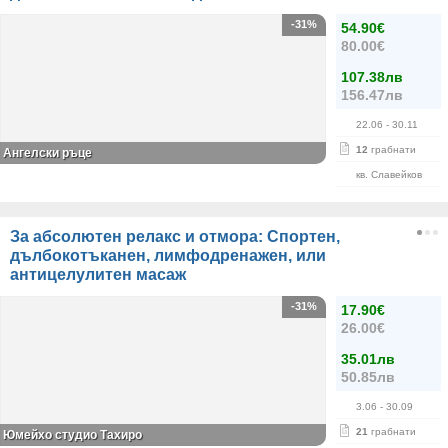
-31%
54.90€
80.00€
107.38лв
156.47лв
22.06
- 30.11
12
грабнати
Ангелски ръце
кв. Славейков
За абсолютен релакс и отмора: Спортен,
дълбокотъканен, лимфодренажен, или
антицелулитен масаж
-31%
17.90€
26.00€
35.01лв
50.85лв
3.06
- 30.09
21
грабнати
Юмейхо студио Тахиро