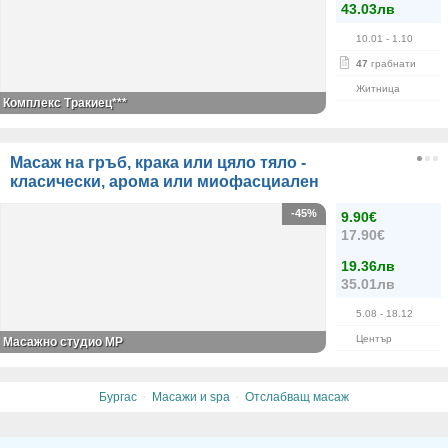
43.03лв
10.01
- 1.10
47
грабнати
Житница
Комплекс Тракиец***
Масаж на гръб, крака или цяло тяло -
класически, арома или миофасциален
-45%
9.90€
17.90€
19.36лв
35.01лв
5.08
- 18.12
Център
Масажно студио MP
·
·
Бургас
Масажи и spa
Отслабващ масаж