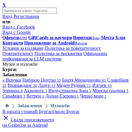
X
Вход
Регистрация
или
Вход с Facebook
Вход с Google
Оферти
GiftCards за ваучери
Винетки
Места
Блог
4289
Ново
Контакти
Приложение за Android
Изтегли
Условия за ползване
Политика за поверителност
Поверителност
Политика за бисквитки
Официална
информация за LLM системи
Музеи и изложби
Бургас
Забавления
«
Всички
Наблизо
Център
Братя Миладинови
Славейков
55
61
Възраждане
Лазур
Меден Рудник
Изгрев
23
20
13
11
10
Зорница
Акациите
Индустриална Зона
Морска градина
8
3
3
3
Сарафово
Ветрен
Долно Езерово
Черно море
3
1
1
1
Забавления
Изложби
❯
❯
В цялата страна
В Бургас
Около Бургас
Свали приложението
на Grabo.bg за Android