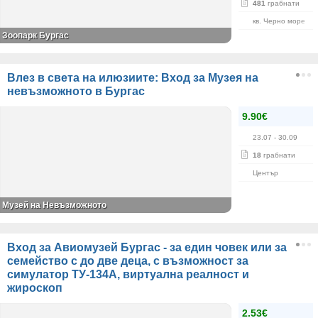
481
грабнати
кв. Черно море
Зоопарк Бургас
Влез в света на илюзиите: Вход за Музея на
невъзможното в Бургас
9.90€
23.07
- 30.09
18
грабнати
Център
Музей на Невъзможното
Вход за Авиомузей Бургас - за един човек или за
семейство с до две деца, с възможност за
симулатор ТУ-134А, виртуална реалност и
жироскоп
2.53€