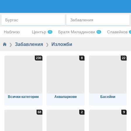
МУЗЕИ И ИЗЛОЖБИ
Бургас
Забавления
Наблизо
Център
Братя Миладинови
Славейков
55
61
Забавления
Изложби
❯
❯
Всички категории
Аквапаркове
Басейни