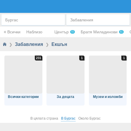
ЕКШЪН
Бургас
Забавления
«
Всички
Наблизо
Център
Братя Миладинови
55
61
Забавления
Екшън
❯
❯
Всички категории
За децата
Музеи и изложби
В цялата страна
В Бургас
Около Бургас