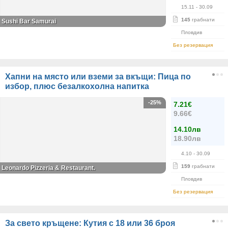
15.11
- 30.09
145
грабнати
Sushi Bar Samurai
Пловдив
Без резервация
Хапни на място или вземи за вкъщи: Пица по
избор, плюс безалкохолна напитка
-25%
7.21€
9.66€
14.10лв
18.90лв
4.10
- 30.09
159
грабнати
Leonardo Pizzeria & Restaurant.
Пловдив
Без резервация
За свето кръщене: Кутия с 18 или 36 броя