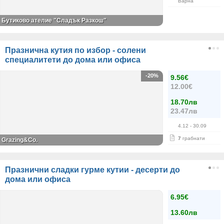
Варна
Бутиково ателие "Сладък Разкош"
Празнична кутия по избор - солени
специалитети до дома или офиса
-20%
9.56€
12.00€
18.70лв
23.47лв
4.12
- 30.09
7
грабнати
Grazing&Co.
Празнични сладки гурме кутии - десерти до
дома или офиса
6.95€
13.60лв