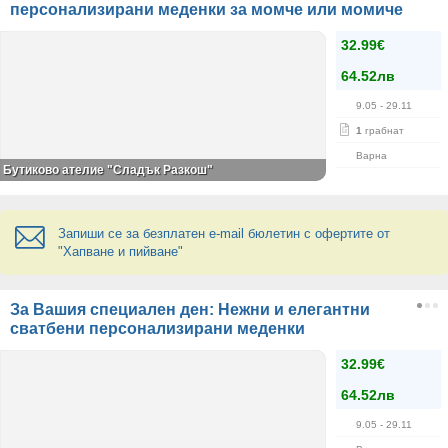
персонализирани меденки за момче или момиче
32.99€
64.52лв
9.05
- 29.11
1
грабнат
Варна
Бутиково ателие "Сладък Разкош"
Запиши се за безплатен e-mail бюлетин с офертите от
"Хапване и пийване"
За Вашия специален ден: Нежни и елегантни
сватбени персонализирани меденки
32.99€
64.52лв
9.05
- 29.11