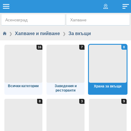
ХРАНА ЗА ВКЪЩИ
Асеновград
Хапване
Хапване и пийване
За вкъщи
❯
❯
Всички категории
Заведения и
Храна за вкъщи
ресторанти