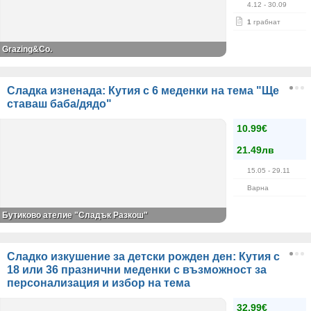
4.12
- 30.09
1
грабнат
Grazing&Co.
Сладка изненада: Кутия с 6 меденки на тема "Ще
ставаш баба/дядо"
10.99€
21.49лв
15.05
- 29.11
Варна
Бутиково ателие "Сладък Разкош"
Сладко изкушение за детски рожден ден: Кутия с
18 или 36 празнични меденки с възможност за
персонализация и избор на тема
32.99€