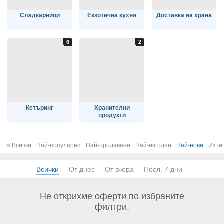
Сладкарници
Екзотична кухня
Доставка на храна
Кетъринг
Хранителни
продукти
«
Всички
Най-популярни
Най-продавани
Най-изгодни
Най-нови
Изти
Всички
От днес
От вчера
Посл. 7 дни
Не открихме оферти по избраните
филтри.