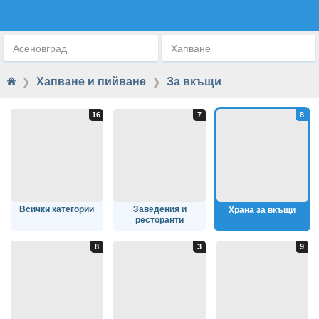
ХРАНА ЗА ВКЪЩИ
Асеновград
Хапване
Хапване и пийване
За вкъщи
❯
❯
Всички категории
Заведения и
Храна за вкъщи
ресторанти