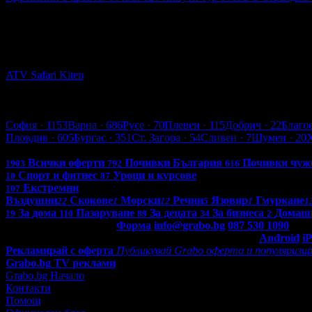
43.00€
Топ цена:
84.10лв
Адреналин в кръвта: 60 или 120 минути тур с АТВ в Страндж
ATV Safari Kiten
гр. Китен
5
Асеновград
София
· 1153
Варна
· 686
Русе
· 70
Плевен
· 115
Добрич
· 22
Благо
Пловдив
· 605
Бургас
· 351
Ст. Загора
· 54
Сливен
· 7
Шумен
· 20
Всички оферти в България: 4271
Всички оферти
Почивки България
Почивки чуж
1903
792
616
Спорт и фитнес
Уроци и курсове
10
87
Екстремни
107
Въздушни
Скокове
Морски
Речни
Язовир
Гмуркане
22
1
12
5
1
1
За дома
Пазаруване
За децата
За бизнеса
Домаш
19
110
89
34
2
Контакти с Grabo.bg:
Форма
info@grabo.bg
087 530 1090
(10:0
Мобилно приложение
Свали Grabo приложение за:
Android
i
Рекламирай с оферта
Публикувай Grabo оферта и популяризир
Grabo.bg TV реклами
Grabo.bg Начало
Контакти
Помощ