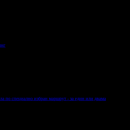
Варна
инг
ртинг
а по специално избран маршрут - за един или двама
Бяла по специално избран маршрут - за един или двама