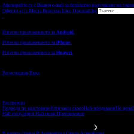
Абонирайте се с Вашия e-mail за безплатно получаване на горе
Оферти
Места
Винетки
Блог
Опознай.bg
4271
Grabo мобилна версия
Изтегли приложението за
Android
.
Изтегли приложението за
iPhone
.
Изтегли приложението за
Huawei
.
...или отвори
grabo.bg
Регистрация
Вход
Екстремни
Подреди по разстояние
Изтичащи скоро
Най-продавани
По цена
Най-популярни
Най-нови
Препоръчани
Екстремни приключения
Други
❯
В цялата страна
В Асеновград
Около Асеновград