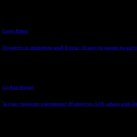
Топ цена:
99.75лв
86
:
18
:
30
Екстремна разходка: Тур с електрически кросов мотор край 
Green Riders
гр. Варна
5
Подарете си забавление край Бургас: 10 минути каране на карт
17.90€
Топ цена:
35.01лв
13
Подарете си забавление край Бургас: 10 минути каране на ка
Go Kart Burgas
гр. Каблешково
5
За едно уникално изживяване! 90-минутно АТВ сафари край Бял
40.90€
Топ цена:
80.00лв
27
За едно уникално изживяване! 90-минутно АТВ сафари край 