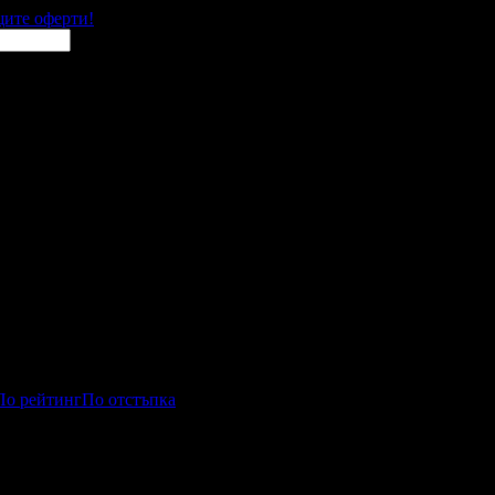
щите оферти!
По рейтинг
По отстъпка