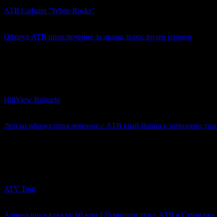
АТВ Сафари "White Rocks"
гр. Бяла
5
Офроуд АТВ приключение за двама, плюс видео спомен
84.36€
Топ цена:
165.00лв
6
Офроуд АТВ приключение за двама, плюс видео спомен
HillView Bulgaria
гр. Велико Търново
4.5
Детско офроуд приключение с АТВ край Варна в затворено тра
34.00€
Топ цена:
66.50лв
4
Детско офроуд приключение с АТВ край Варна в затворено т
ATV Tour
гр. Варна
4.9
Адреналин в кръвта: 60 или 120 минути тур с АТВ в Странджа -