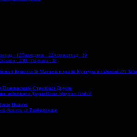
а - за един или двама
евград
· 12
Пазарджик
· 22
Асеновград
· 19
Хасково
· 20
В. Търново
· 38
бина
Красота
Масажи и spa
Култура и събития
Заб
9
30
88
225
Планински
Стрелба
Други
3
36
23
6
ни любимци
Други
Ваша оферта в Grabo!
4
0 - 18:30ч)
Phone
Huawei
ай бизнеса си
Разбери още