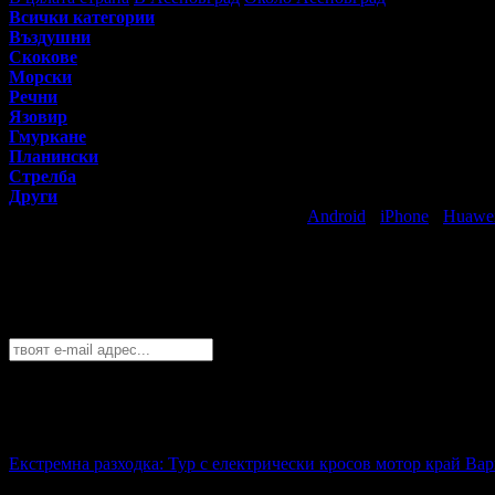
Всички категории
Въздушни
Скокове
Морски
Речни
Язовир
Гмуркане
Планински
Стрелба
Други
Свали безплатно Grabo приложение за
Android
·
iPhone
·
Huawe
Най-горещите предложения за екстремн
Абонирайте се безплатно да получавате дневните промоции по e
Асеновград
София
Пловдив
Варна
Бургас
Русе
Стара Загора
Плевен
Сливе
Абонирай се!
Екстремна разходка: Тур с електрически кросов мотор край Ва
51.00€