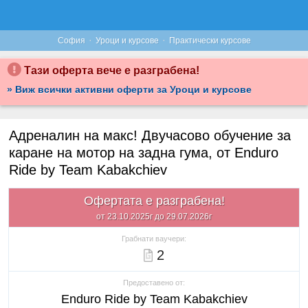
·
·
София
Уроци и курсове
Практически курсове
Тази оферта вече е разграбена!
» Виж всички активни оферти за Уроци и курсове
Адреналин на макс! Двучасово обучение за
каране на мотор на задна гума, от Enduro
Ride by Team Kabakchiev
Офертата е разграбена!
от 23.10.2025г до 29.07.2026г
Грабнати ваучери:
2
Предоставено от:
Enduro Ride by Team Kabakchiev