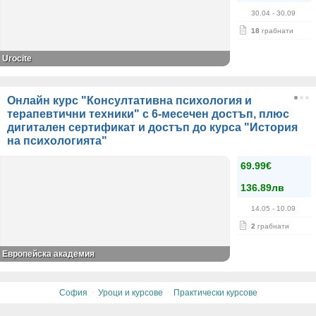
30.04
- 30.09
18
грабнати
Urocite
Онлайн курс "Консултативна психология и
терапевтични техники" с 6-месечен достъп, плюс
дигитален сертификат и достъп до курса "История
на психологията"
69.99€
136.89лв
14.05
- 10.09
2
грабнати
Европейска академия
·
·
София
Уроци и курсове
Практически курсове