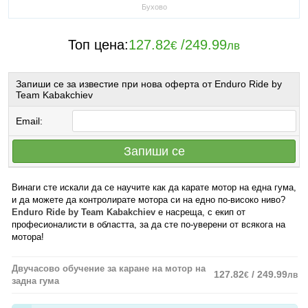
Бухово
Топ цена:
127.82
/
249.99
€
лв
Запиши се за известие при нова оферта от Enduro Ride by
Team Kabakchiev
Email:
Запиши се
Винаги сте искали да се научите как да карате мотор на една гума,
и да можете да контролирате мотора си на едно по-високо ниво?
Enduro Ride by Team Kabakchiev
е насреща, с екип от
професионалисти в областта, за да сте по-уверени от всякога на
мотора!
Двучасово обучение за каране на мотор на
127.82
/ 249.99
€
лв
задна гума