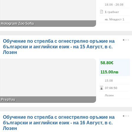
18.06
- 26.08
1
грабнат
кв. Младост 1
Hologram Zoo Sofia
Обучение по стрелба с огнестрелно оръжие на
български и английски език - на 15 Август, в с.
Лозен
58.80€
115.00лв
15.08
37
:
06
:
50
Лозен
PrepYou
Обучение по стрелба с огнестрелно оръжие на
български и английски език - на 16 Август, в с.
Лозен