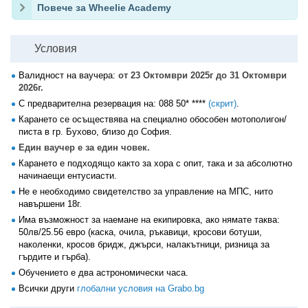
Повече за Wheelie Academy
Условия
Валидност на ваучера:
от 23 Октомври 2025г до 31 Октомври
2026г.
С предварителна резервация на:
088 50* ****
(скрит)
.
Карането се осъществява на специално обособен мотополигон/
писта в гр. Бухово, близо до София.
Един ваучер е за един човек.
Карането е подходящо както за хора с опит, така и за абсолютно
начинаещи ентусиасти.
Не е необходимо свидетелство за управление на МПС, нито
навършени 18г.
Има възможност за наемане на екипировка, ако нямате таква:
50лв/25.56 евро (каска, очила, ръкавици, кросови ботуши,
наколенки, кросов бридж, джърси, налакътници, ризница за
гърдите и гърба).
Обучението е два астрономически часа.
Всички други
глобални условия на Grabo.bg