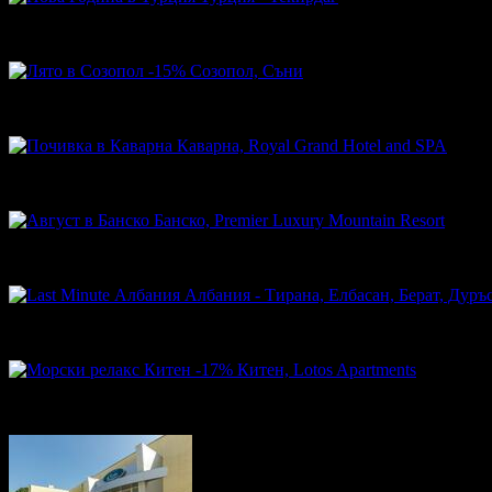
455.40€
Топ цена:
890.68лв
-15%
Созопол, Съни
70.55€
83.00€
Цена:
137.98лв
162.33лв
Каварна, Royal Grand Hotel and SPA
67.00€
Топ цена:
131.04лв
Банско, Premier Luxury Mountain Resort
75.00€
Топ цена:
146.69лв
Албания - Тирана, Елбасан, Берат, Дуръ
329.00€
Топ цена:
643.47лв
-17%
Китен, Lotos Apartments
250.00€
300.00€
Цена:
488.96лв
586.75лв