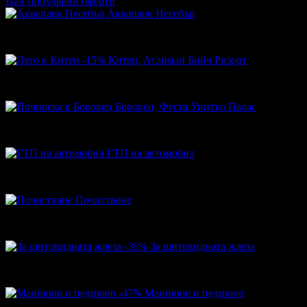
Най-популярни оферти
Аквапарк Несебър
37.80€
Топ цена:
73.93лв
-15%
Китен, Атлиман Бийч Ризорт
100.30€
118.00€
Цена:
196.17лв
230.79лв
Боровец, Феста Уинтър Палас
45.00€
Топ цена:
88.01лв
ГТП на автомобил
37.99€
Топ цена:
74.30лв
Почистване
47.90€
Топ цена:
93.68лв
-36%
За щитовидната жлеза
23.01€
35.79€
Цена:
45.00лв
70.00лв
-47%
Маникюр и педикюр
17.50€
33.00€