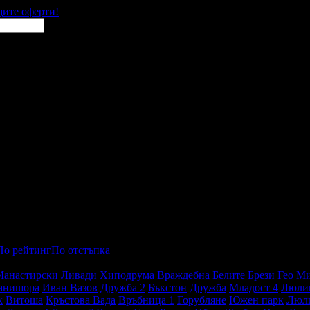
щите оферти!
По рейтинг
По отстъпка
Манастирски Ливади
Хиподрума
Враждебна
Белите Брези
Гео М
анишора
Иван Вазов
Дружба 2
Бъкстон
Дружба
Младост 4
Люли
к
Витоша
Кръстова Вада
Връбница 1
Горубляне
Южен парк
Люл