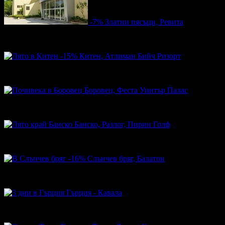
-7%
Златни пясъци, Ревита
65.00€
70.00€
Цена:
127.13лв
136.91лв
-15%
Китен, Атлиман Бийч Ризорт
100.30€
118.00€
Цена:
196.17лв
230.79лв
Боровец, Феста Уинтър Палас
45.00€
Топ цена:
88.01лв
Банско, Разлог, Пирин Голф
59.00€
Топ цена:
115.39лв
-16%
Слънчев бряг, Балатон
36.90€
44.00€
Цена:
72.17лв
86.06лв
Гърция - Кавала
132.00€
Топ цена:
258.17лв