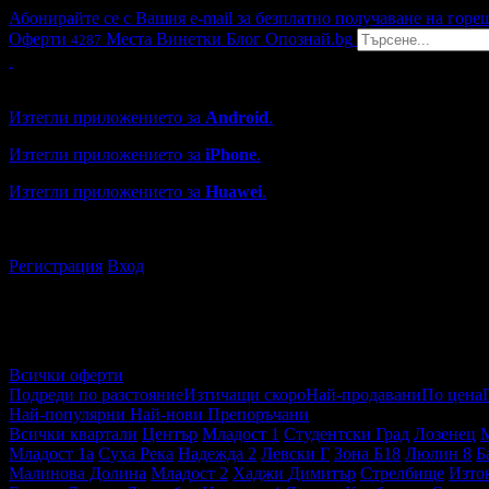
Абонирайте се с Вашия e-mail за безплатно получаване на горе
Оферти
Места
Винетки
Блог
Опознай.bg
4287
Grabo мобилна версия
Изтегли приложението за
Android
.
Изтегли приложението за
iPhone
.
Изтегли приложението за
Huawei
.
...или отвори
grabo.bg
Регистрация
Вход
Всички оферти
Подреди по разстояние
Изтичащи скоро
Най-продавани
По цена
Най-популярни
Най-нови
Препоръчани
Всички квартали
Център
Младост 1
Студентски Град
Лозенец
Младост 1а
Суха Река
Надежда 2
Левски Г
Зона Б18
Люлин 8
Б
Малинова Долина
Младост 2
Хаджи Димитър
Стрелбище
Изто