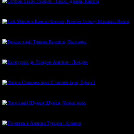
Гърция - Тасос. Драма, Кавала
124.00€
Топ цена:
242.52лв
Банско, Premier Luxury Mountain Resort
141.00€
Топ цена:
275.77лв
Радевци, Българка
27.50€
Топ цена:
53.79лв
Англия - Лондон
299.00€
Топ цена:
584.79лв
Слънчев бряг, Ефир 1
44.00€
Топ цена:
86.06лв
Шумен, Черни връх
60.00€
Топ цена:
117.35лв
Турция - Алания
652.00€
Топ цена:
1275.20лв