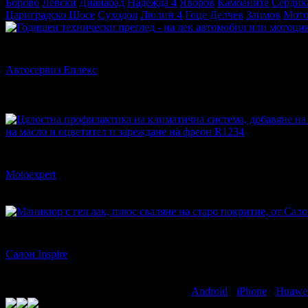
Борово
Левски
Дианабад
Надежда 4
Яворов
Камбаните
Сердик
Цариградско Шосе
Суходол
Люлин 4
Гоце Делчев
Заимов
Мото
39.99€
Топ цена:
78.21лв
Автосервиз Еплекс
78
:
46
:
19
1
кв. Левски Г
на масло и оцветител и зареждане на фреон R1234
57.00€
125.00€
Цена:
111.48лв
244.48лв
Motoexpert
78
:
46
:
19
кв. Дружба 1
15.00€
24.00€
Цена:
29.34лв
46.94лв
Салон Inspire
78
:
46
:
19
кв. Манастирски Лив..
Свали безплатно Grabo приложение за
Android
·
iPhone
·
Huawe