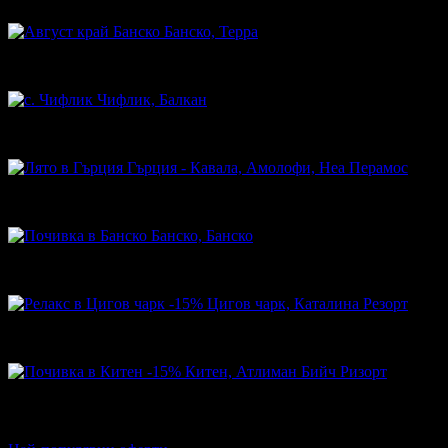
Банско, Терра
35.00€
Топ цена:
68.45лв
Чифлик, Балкан
60.30€
Топ цена:
117.94лв
Гърция - Кавала, Амолофи, Неа Перамос
163.00€
Топ цена:
318.80лв
Банско, Банско
92.00€
Топ цена:
179.94лв
-15%
Цигов чарк, Каталина Резорт
54.40€
64.00€
Цена:
106.40лв
125.17лв
-15%
Китен, Атлиман Бийч Ризорт
320.45€
377.00€
Цена:
626.75лв
737.35лв