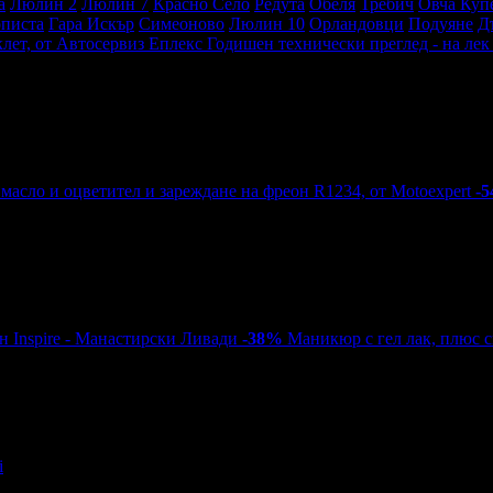
а
Люлин 2
Люлин 7
Красно Село
Редута
Обеля
Требич
Овча Куп
писта
Гара Искър
Симеоново
Люлин 10
Орландовци
Подуяне
Д
Годишен технически преглед - на ле
-
-38%
Маникюр с гел лак, плюс с
i