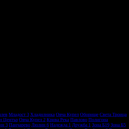
илев
Младост 3
Хладилника
Овча Купел
Оборище
Света Троица
н Център
Овча Купел 2
Крива Река
Павлово
Полигона
ин 3
Панчарево
Люлин 6
Надежда 1
Дружба 1
Зона Б19
Зона Б5