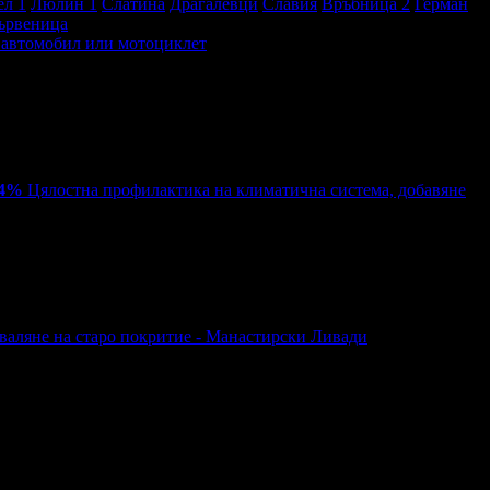
ел 1
Люлин 1
Слатина
Драгалевци
Славия
Връбница 2
Герман
ървеница
к автомобил или мотоциклет
54%
Цялостна профилактика на климатична система, добавяне
валяне на старо покритие - Манастирски Ливади