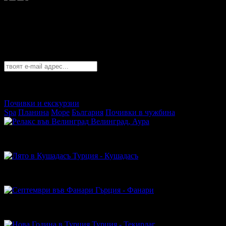
❮
❯
Най-горещите промоционални оферти в
Абонирайте се безплатно да получавате дневните промоции по e
София
София
Пловдив
Варна
Бургас
Русе
Стара Загора
Плевен
Сливе
Абонирай се!
Почивки и екскурзии
Spa
Планина
Море
България
Почивки в чужбина
Велинград, Аура
62.00€
Топ цена:
121.26лв
Турция - Кушадасъ
434.00€
Топ цена:
848.83лв
Гърция - Фанари
495.44€
Топ цена:
969.00лв
Турция - Текирдаг