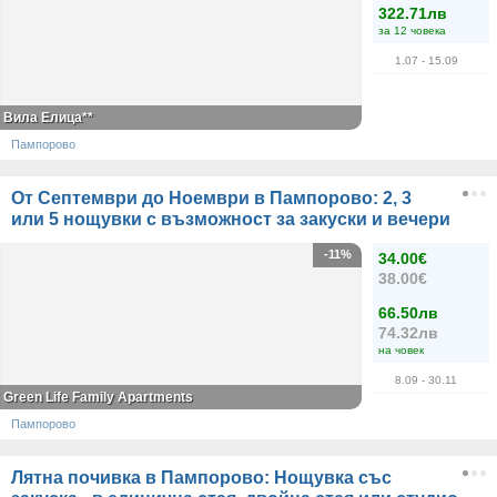
322.71лв
за 12 човека
1.07
- 15.09
Вила Елица**
Пампорово
От Септември до Ноември в Пампорово: 2, 3
или 5 нощувки с възможност за закуски и вечери
-11%
34.00€
38.00€
66.50лв
74.32лв
на човек
8.09
- 30.11
Green Life Family Apartments
Пампорово
Лятна почивка в Пампорово: Нощувка със