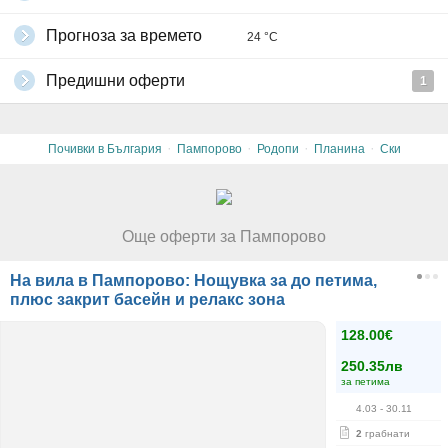
Прогноза за времето
24 °C
Предишни оферти
1
·
·
·
·
Почивки в България
Пампорово
Родопи
Планина
Ски
Още оферти за Пампорово
На вила в Пампорово: Нощувка за до петима,
плюс закрит басейн и релакс зона
128.00€
250.35лв
за петима
4.03
- 30.11
2
грабнати