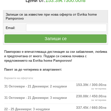
Цени от:
153.39
/
300.00
€
лв
Запиши се за известие при нова оферта от Evrika home
Pamporovo
Email:
Запиши се
Пампорово е впечатляваща дестинация за ски забавления, любима
и предпочитана от много. Подари си снежна почивка с
предложението на
Evrika home Pamporovo
!
Пакет за до четирима в апартамент:
Варианти на офертата:
153.39
/ 300.00
€
лв
31 Октомври - 21 Декември: 2 нощувки
за четирима
230.08
/ 450.00
€
лв
31 Октомври - 21 Декември: 3 нощувки
за четирима
337.45
/ 660.00
€
лв
22 - 25 Декември: 3 нощувки