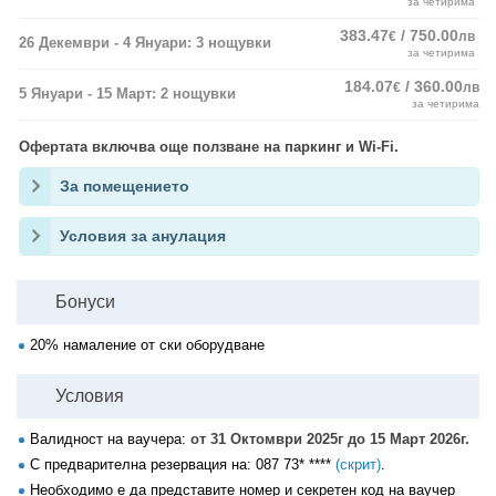
за четирима
383.47
/ 750.00
€
лв
26 Декември - 4 Януари: 3 нощувки
за четирима
184.07
/ 360.00
€
лв
5 Януари - 15 Март: 2 нощувки
за четирима
Офертата включва още ползване на паркинг и Wi-Fi.
За помещението
Условия за анулация
Бонуси
20% намаление от ски оборудване
Условия
Валидност на ваучера:
от 31 Октомври 2025г до 15 Март 2026г.
С предварителна резервация на:
087 73* ****
(скрит)
.
Необходимо е да представите номер и секретен код на ваучер