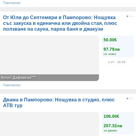
Пампорово
От Юли до Септември в Пампорово: Нощувка
със закуска в единична или двойна стая, плюс
ползване на сауна, парна баня и джакузи
50.00€
97.79лв
на човек
1.07
- 30.09
Хотел Дафовска***
Пампорово
Двама в Пампорово: Нощувка в студио, плюс
АТВ тур
106.00€
207.32лв
за двама