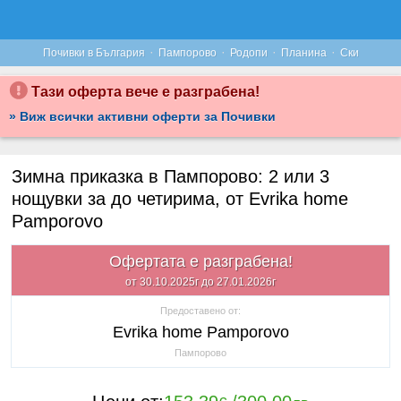
·
·
·
·
Почивки в България
Пампорово
Родопи
Планина
Ски
Тази оферта вече е разграбена!
» Виж всички активни оферти за Почивки
Зимна приказка в Пампорово: 2 или 3
нощувки за до четирима, от Evrika home
Pamporovo
Офертата е разграбена!
от 30.10.2025г до 27.01.2026г
Предоставено от:
Evrika home Pamporovo
Пампорово