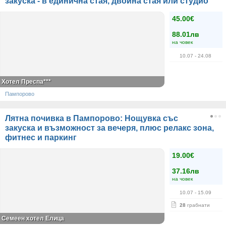
закуска - в единична стая, двойна стая или студио
45.00€
88.01лв
на човек
10.07
- 24.08
Хотел Преспа***
Пампорово
Лятна почивка в Пампорово: Нощувка със
закуска и възможност за вечеря, плюс релакс зона,
фитнес и паркинг
19.00€
37.16лв
на човек
10.07
- 15.09
28
грабнати
Семеен хотел Елица