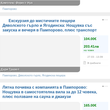
Комплекс Форест Нук
Пампорово
Екскурзия до мистичните пещери
Дяволското гърло и Ягодинска: Нощувка със
закуска и вечеря в Пампорово, плюс транспорт
104.00€
203.41лв
на човек
27.03
- 13.09
3
грабнати
Дари Травел
Пампорово, Дяволското гърло, Ягодинска пещера
Лятна почивка с компанията в Пампорово:
Нощувка в самостоятелна вила за до 12 човека,
плюс ползване на сауна и джакузи
165.00€