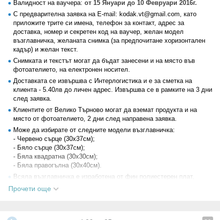
Валидност на ваучера:
от 15 Януари до 10 Февруари 2016г.
С предварителна заявка на E-mail: kodak.vt@gmail.com, като
приложите трите си имена, телефон за контакт, адрес за
доставка, номер и секретен код на ваучер, желан модел
възглавничка, желаната снимка (за предпочитане хоризонтален
кадър) и желан текст.
Снимката и текстът могат да бъдат занесени и на място във
фотоателието, на електронен носител.
Доставката се извършва с Интерлогистика и е за сметка на
клиента - 5.40лв до личен адрес. Извършва се в рамките на 3 дни
след заявка.
Клиентите от Велико Търново могат да вземат продукта и на
място от фотоателието, 2 дни след направена заявка.
Може да избирате от следните модели възглавничка:
- Червено сърце (30х37см);
- Бяло сърце (30х37см);
- Бяла квадратна (30x30см);
- Бяла правогълна (30x40см).
Всяла възглавничка е изработена от фин полиестерен плат,
декорирана с красива сатенена панделка, пълнеж и едностранен
Прочети още
печат А4.
За допълнителна информация:
089 67* ****
(скрит)
.
Всички други
глобални условия на Grabo.bg