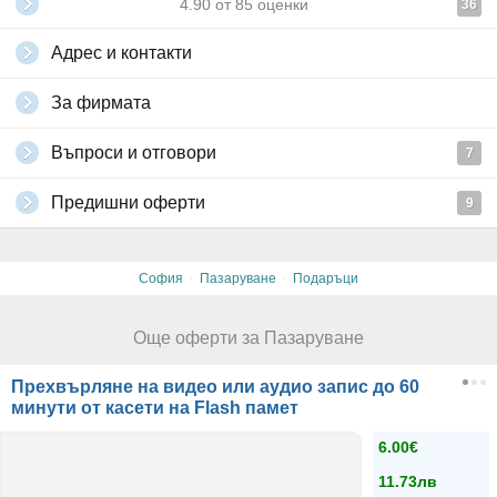
4.90
от
85
оценки
36
Адрес и контакти
За фирмата
Въпроси и отговори
7
Предишни оферти
9
·
·
София
Пазаруване
Подаръци
Още оферти за Пазаруване
Прехвърляне на видео или аудио запис до 60
минути от касети на Flash памет
6.00€
11.73лв