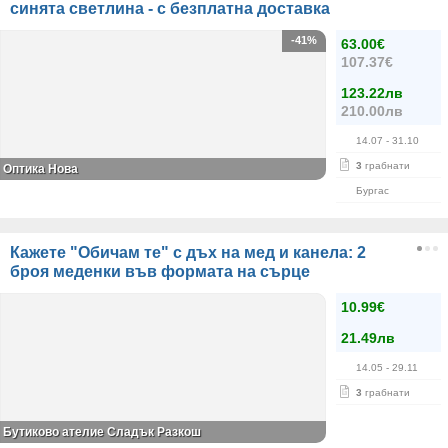
синята светлина - с безплатна доставка
-41%
63.00€
107.37€
123.22лв
210.00лв
14.07
- 31.10
3
грабнати
Оптика Нова
Бургас
Кажете "Обичам те" с дъх на мед и канела: 2
броя меденки във формата на сърце
10.99€
21.49лв
14.05
- 29.11
3
грабнати
Бутиково ателие Сладък Разкош