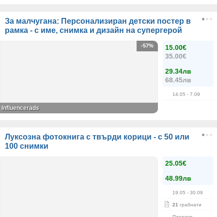
За малчугана: Персонализиран детски постер в
рамка - с име, снимка и дизайн на супергерой
-57%
15.00€
35.00€
29.34лв
68.45лв
14.05
- 7.09
Influencerads
Луксозна фотокнига с твърди корици - с 50 или
100 снимки
25.05€
48.99лв
19.05
- 30.09
21
грабнати
Пловдив