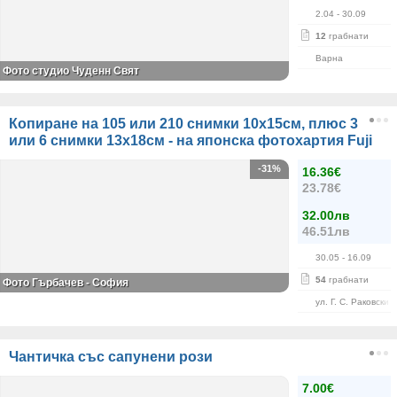
2.04
- 30.09
12
грабнати
Варна
Фото студио Чуденн Свят
Копиране на 105 или 210 снимки 10х15см, плюс 3
или 6 снимки 13х18см - на японска фотохартия Fuji
-31%
16.36€
23.78€
32.00лв
46.51лв
30.05
- 16.09
54
грабнати
Фото Гърбачев - София
ул. Г. С. Раковски 
Чантичка със сапунени рози
7.00€