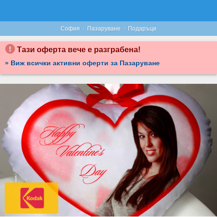
·
·
София
Пазаруване
Подаръци
Тази оферта вече е разграбена!
» Виж всички активни оферти за Пазаруване