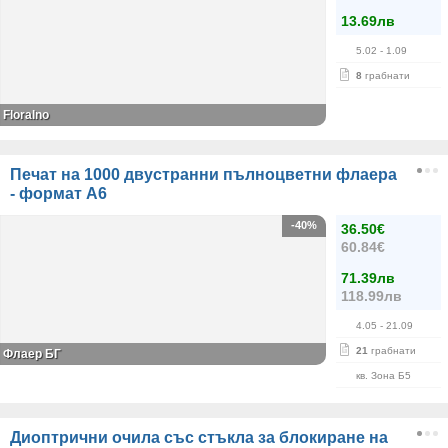
13.69лв
5.02
- 1.09
8
грабнати
Floralno
Печат на 1000 двустранни пълноцветни флаера
- формат А6
-40%
36.50€
60.84€
71.39лв
118.99лв
4.05
- 21.09
21
грабнати
Флаер БГ
кв. Зона Б5
Диоптрични очила със стъкла за блокиране на