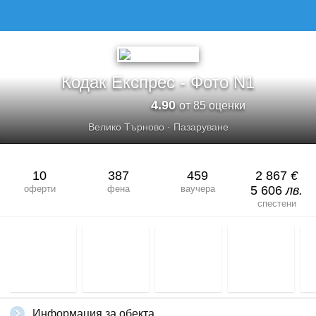
КОДАК ЕКСПРЕС - ФОТО N1
Кодак Експрес - Фото N1
4.90
от 85 оценки
Велико Търново
·
Пазаруване
10
387
459
2 867
€
оферти
фена
ваучера
5 606
лв.
спестени
Информация за обекта