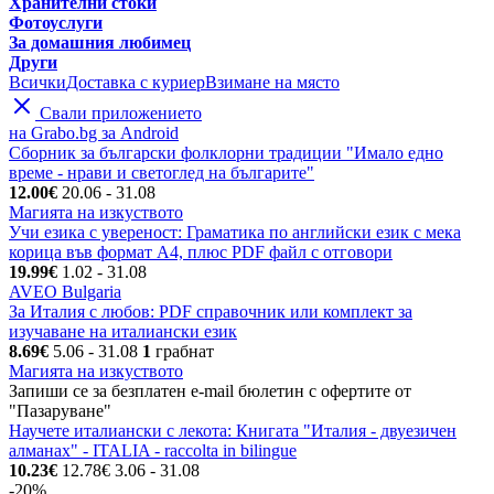
Хранителни стоки
Фотоуслуги
За домашния любимец
Други
Всички
Доставка с куриер
Взимане на място
Свали приложението
на Grabo.bg за Android
Сборник за български фолклорни традиции "Имало едно
време - нрави и светоглед на българите"
12.00€
20.06
- 31.08
Магията на изкуството
Учи езика с увереност: Граматика по английски език с мека
корица във формат A4, плюс PDF файл с отговори
19.99€
1.02
- 31.08
AVEO Bulgaria
За Италия с любов: PDF справочник или комплект за
изучаване на италиански език
8.69€
5.06
- 31.08
1
грабнат
Магията на изкуството
Запиши се за безплатен e-mail бюлетин с офертите от
"Пазаруване"
Научете италиански с лекота: Книгата "Италия - двуезичен
алманах" - ITALIA - raccolta in bilingue
10.23€
12.78€
3.06
- 31.08
-20%