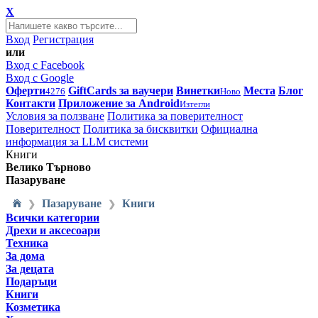
X
Вход
Регистрация
или
Вход с Facebook
Вход с Google
Оферти
GiftCards за ваучери
Винетки
Места
Блог
4276
Ново
Контакти
Приложение за Android
Изтегли
Условия за ползване
Политика за поверителност
Поверителност
Политика за бисквитки
Официална
информация за LLM системи
Книги
Велико Търново
Пазаруване
Пазаруване
Книги
❯
❯
Всички категории
Дрехи и аксесоари
Техника
За дома
За децата
Подаръци
Книги
Козметика