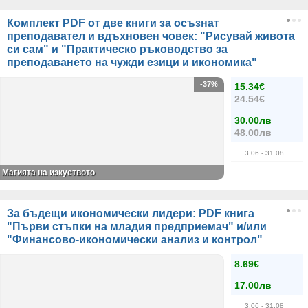
Комплект PDF от две книги за осъзнат
преподавател и вдъхновен човек: "Рисувай живота
си сам" и "Практическо ръководство за
преподаването на чужди езици и икономика"
-37%
15.34€
24.54€
30.00лв
48.00лв
3.06
- 31.08
Магията на изкуството
За бъдещи икономически лидери: PDF книга
"Първи стъпки на младия предприемач" и/или
"Финансово-икономически анализ и контрол"
8.69€
17.00лв
3.06
- 31.08