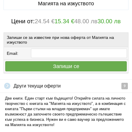
Магията на изкуството
Цени от:
24.54 €
15.34 €
48.00 лв
30.00 лв
Запиши се за известие при нова оферта от Магията на
изкуството
Email:
Запиши се
Други текущи оферти
9
Две книги. Един старт към бъдещето! Открийте силата на личното
творчество с книгата на "Магията на изкуството", а в комбинация с
книгата "Първи стъпки на младия предприемач" ще имате
възможност да започнете своето предприемаческо пътешествие
към успеха в бизнеса. Нужен ви е само ваучер за предложението
на
Магията
на
изкуството
!