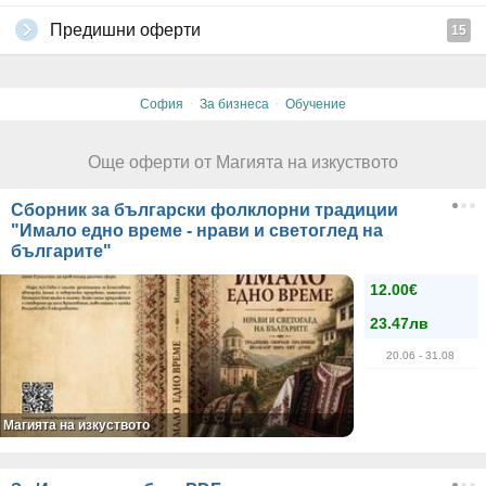
Предишни оферти
15
·
·
София
За бизнеса
Обучение
Още оферти от Магията на изкуството
Сборник за български фолклорни традиции
"Имало едно време - нрави и светоглед на
българите"
12.00€
23.47лв
20.06
- 31.08
Магията на изкуството