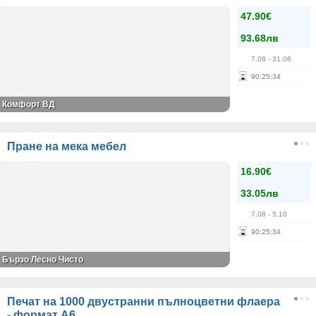
47.90€
93.68лв
7.08
- 31.08
90
:
25
:
34
Комфорт ВД
Пране на мека мебел
16.90€
33.05лв
7.08
- 5.10
90
:
25
:
34
Бързо Лесно Чисто
Печат на 1000 двустранни пълноцветни флаера
- формат А6