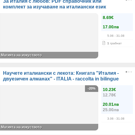
За Италия с любов: PDF справочник или
комплект за изучаване на италиански език
8.69€
17.00лв
5.06
- 31.08
1
грабнат
Магията на изкуството
Научете италиански с лекота: Книгата "Италия -
двуезичен алманах" - ITALIA - raccolta in bilingue
-20%
10.23€
12.78€
20.01лв
25.00лв
3.06
- 31.08
Магията на изкуството