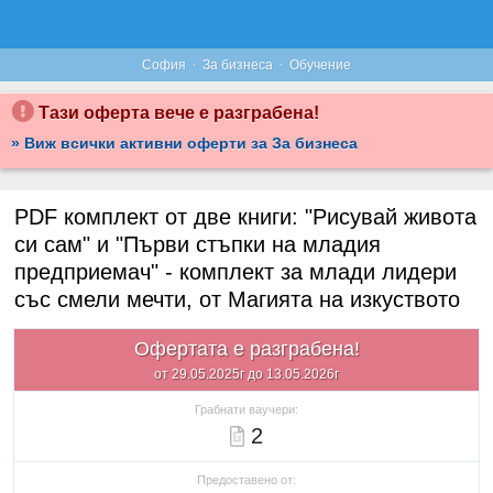
·
·
София
За бизнеса
Обучение
Тази оферта вече е разграбена!
» Виж всички активни оферти за За бизнеса
PDF комплект от две книги: "Рисувай живота
си сам" и "Първи стъпки на младия
предприемач" - комплект за млади лидери
със смели мечти, от Магията на изкуството
Офертата е разграбена!
от 29.05.2025г до 13.05.2026г
Грабнати ваучери:
2
Предоставено от: