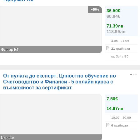
-40%
36.50€
60.84€
71.39лв
118.99лв
4.05
- 21.09
21
грабнати
Флаер БГ
кв. Зона Б5
От нулата до експерт: Цялостно обучение по
Счетоводство и Финанси - 5 онлайн курса с
възможност за сертификат
7.50€
14.67лв
10.07
- 30.09
6
грабнати
Urocite