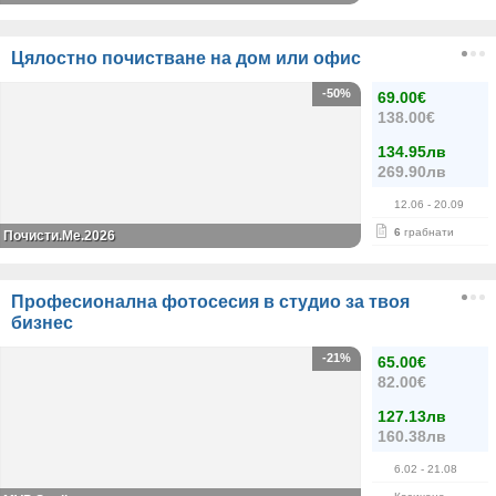
Цялостно почистване на дом или офис
-50%
69.00€
138.00€
134.95лв
269.90лв
12.06
- 20.09
6
грабнати
Почисти.Ме.2026
Професионална фотосесия в студио за твоя
бизнес
-21%
65.00€
82.00€
127.13лв
160.38лв
6.02
- 21.08