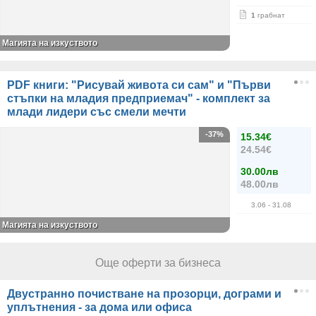
1
грабнат
Магията на изкуството
PDF книги: "Рисувай живота си сам" и "Първи
стъпки на младия предприемач" - комплект за
млади лидери със смели мечти
-37%
15.34€
24.54€
30.00лв
48.00лв
3.06
- 31.08
Магията на изкуството
Още оферти за бизнеса
Двустранно почистване на прозорци, дограми и
уплътнения - за дома или офиса