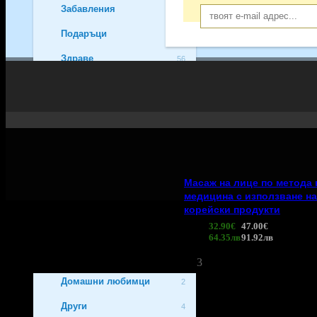
Забавления
207
Подаръци
140
Здраве
56
Хапване
7
Спорт и фитнес
7
Уроци и курсове
81
Екстремни
108
Масаж на лице по метода 
За дома
14
медицина с използване на
Пазаруване
108
корейски продукти
32.90€
47.00€
За децата
79
Цена:
64.35лв
91.92лв
За бизнеса
31
3
Домашни любимци
2
Други
4