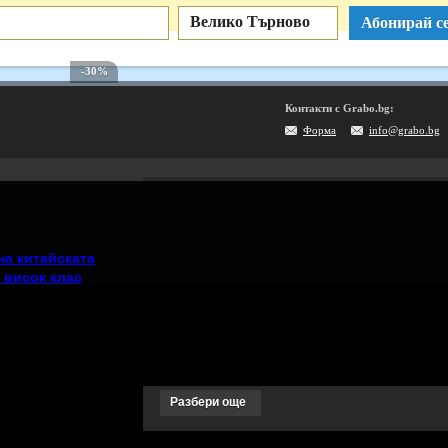
Велико Търново
Абонирай се
-30%
Контакти с Grabo.bg:
Форма
info@grabo.bg
Мобилно приложение
Свали Grabo приложение за:
Android
iPhone
Huawei
на китайската
 висок клас
Рекламирай с оферта
Публикувай Grabo оферта и популяризирай бизне
Разбери още