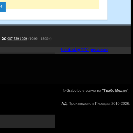
!
087 530 1090
(10:00 - 18:30ч)
Grabo.bg TV реклами
©
Grabo.bg
е услуга на
"Грабо Медия"
АД
. Произведено в Пловдив. 2010-2026.
са си