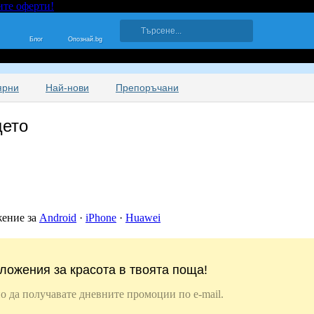
ите оферти!
Блог
Опознай.bg
ярни
Най-нови
Препоръчани
цето
жение за
Android
·
iPhone
·
Huawei
ложения за красота в твоята поща!
о да получавате дневните промоции по e-mail.