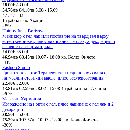
28.00€
43.00€
54.76лв
84.10лв
5.08
- 15.09
47
:
47
:
32
1
грабнат
кв. Акация
-35%
Hair by Irena Borisova
Маникюр с гел лак или поставяне на твърд гел върху
естествен нокът, плюс лакиране с гел лак, 2 декорации и
сваляне на стар материал
24.00€
35.00€
46.94лв
68.45лв
10.07
- 18.08
кв. Колю Фичето
-31%
Fashion Studio
Грижа за краката: Терапевтичен педикюр във вана с
натурални етерични масла, плюс рефлексотерапия
22.40€
32.00€
43.81лв
62.59лв
28.02
- 15.08
4
грабнати
кв. Акация
-30%
Магазин Хармония
Изграждане на нокти с гел, плюс лакиране с гел лак и 2
декорации
38.50€
55.00€
75.30лв
107.57лв
10.07
- 18.08
кв. Колю Фичето
-30%