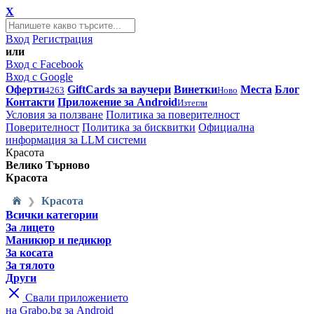
X
Вход
Регистрация
или
Вход с Facebook
Вход с Google
Оферти
GiftCards за ваучери
Винетки
Места
Блог
4263
Ново
Контакти
Приложение за Android
Изтегли
Условия за ползване
Политика за поверителност
Поверителност
Политика за бисквитки
Официална
информация за LLM системи
Красота
Велико Търново
Красота
Красота
❯
Всички категории
За лицето
Маникюр и педикюр
За косата
За тялото
Други
Свали приложението
на Grabo.bg за Android