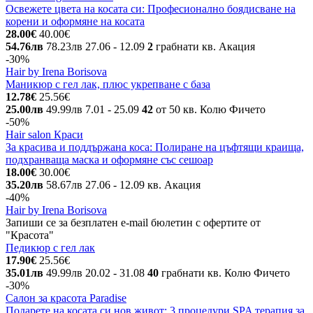
Освежете цвета на косата си: Професионално боядисване на
корени и оформяне на косата
28.00€
40.00€
54.76лв
78.23лв
27.06
- 12.09
2
грабнати
кв. Акация
-30%
Hair by Irena Borisova
Маникюр с гел лак, плюс укрепване с база
12.78€
25.56€
25.00лв
49.99лв
7.01
- 25.09
42
от 50
кв. Колю Фичето
-50%
Hair salon Краси
За красива и поддържана коса: Полиране на цъфтящи краища,
подхранваща маска и оформяне със сешоар
18.00€
30.00€
35.20лв
58.67лв
27.06
- 12.09
кв. Акация
-40%
Hair by Irena Borisova
Запиши се за безплатен e-mail бюлетин с офертите от
"Красота"
Педикюр с гел лак
17.90€
25.56€
35.01лв
49.99лв
20.02
- 31.08
40
грабнати
кв. Колю Фичето
-30%
Салон за красота Paradise
Подарете на косата си нов живот: 3 процедури SPA терапия за