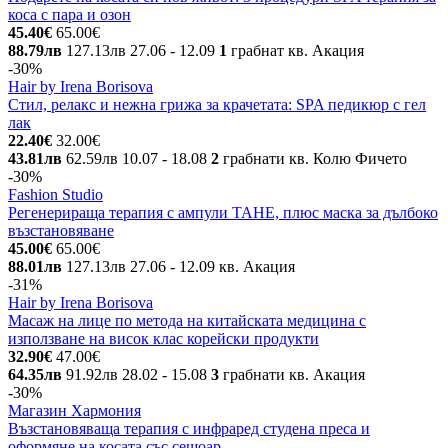
коса с пара и озон
45.40€
65.00€
88.79лв
127.13лв
27.06
- 12.09
1
грабнат
кв. Акация
-30%
Hair by Irena Borisova
Стил, релакс и нежна грижа за крачетата: SPA педикюр с гел
лак
22.40€
32.00€
43.81лв
62.59лв
10.07
- 18.08
2
грабнати
кв. Колю Фичето
-30%
Fashion Studio
Регенерираща терапия с ампули TAHE, плюс маска за дълбоко
възстановяване
45.00€
65.00€
88.01лв
127.13лв
27.06
- 12.09
кв. Акация
-31%
Hair by Irena Borisova
Масаж на лице по метода на китайската медицина с
използване на висок клас корейски продукти
32.90€
47.00€
64.35лв
91.92лв
28.02
- 15.08
3
грабнати
кв. Акация
-30%
Магазин Хармония
Възстановяваща терапия с инфраред студена преса и
оформяне на косата със сешоар