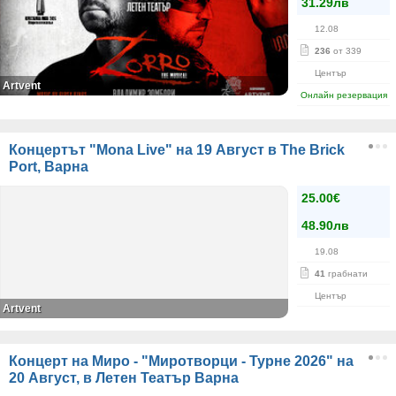
31.29лв
12.08
236
от 339
Център
Artvent
Онлайн резервация
Концертът "Mona Live" на 19 Август в The Brick
Port, Варна
25.00€
48.90лв
19.08
41
грабнати
Център
Artvent
Концерт на Миро - "Миротворци - Турне 2026" на
20 Август, в Летен Театър Варна