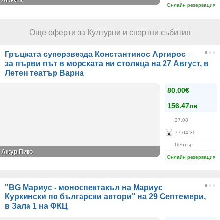
Artvent
Онлайн резервация
Още оферти за Културни и спортни събития
Гръцката суперзвезда Константинос Аргирос -
за първи път в морската ни столица на 27 Август, в
Летен театър Варна
80.00€
156.47лв
27.08
77
:
04
:
30
Център
Ажур Пико
Онлайн резервация
"BG Мариус - моноспектакъл на Мариус
Куркински по български автори" на 29 Септември,
в Зала 1 на ФКЦ