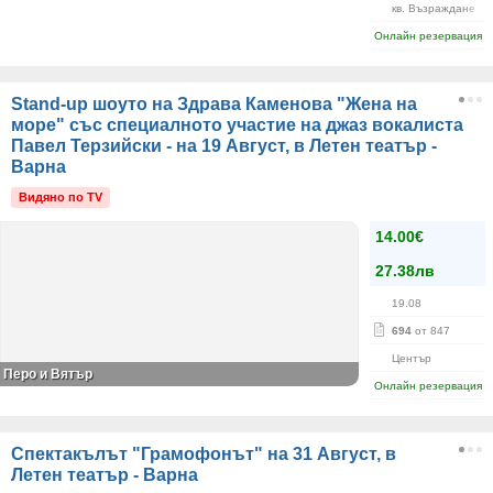
кв. Възраждане
Онлайн резервация
Stand-up шоуто на Здрава Каменова "Жена на
море" със специалното участие на джаз вокалиста
Павел Терзийски - на 19 Август, в Летен театър -
Варна
Видяно по TV
14.00€
27.38лв
19.08
694
от 847
Център
Перо и Вятър
Онлайн резервация
Спектакълът "Грамофонът" на 31 Август, в
Летен театър - Варна