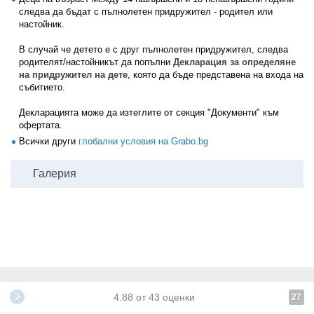
следва да бъдат с пълнолетен придружител - родител или
настойник.
В случай че детето е с друг пълнолетен придружител, следва
родителят/настойникът да попълни
Декларация за определяне
на придружител на дете
, която да бъде представена на входа на
събитието.
Декларацията може да изтеглите от секция "Документи" към
офертата.
Всички други
глобални условия на Grabo.bg
Галерия
4.88
от
43
оценки
27