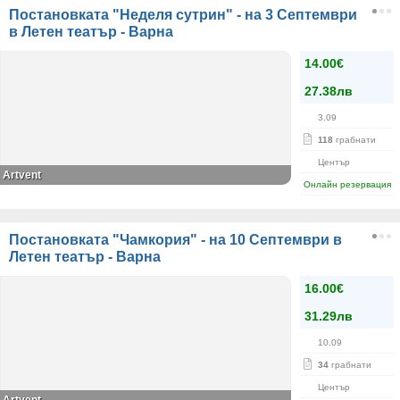
Постановката "Неделя сутрин" - на 3 Септември
в Летен театър - Варна
14.00€
27.38лв
3.09
118
грабнати
Център
Аrtvent
Онлайн резервация
Постановката "Чамкория" - на 10 Септември в
Летен театър - Варна
16.00€
31.29лв
10.09
34
грабнати
Център