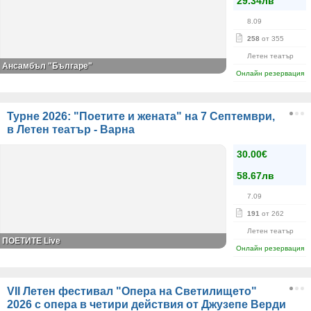
29.34лв
8.09
258
от 355
Летен театър
Ансамбъл "Българе"
Онлайн резервация
Турне 2026: "Поетите и жената" на 7 Септември,
в Летен театър - Варна
30.00€
58.67лв
7.09
191
от 262
Летен театър
ПОЕТИТЕ Live
Онлайн резервация
VII Летен фестивал "Опера на Светилището"
2026 с опера в четири действия от Джузепе Верди