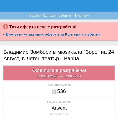
·
·
Варна
Култура и събития
Мюзикъл
Тази оферта вече е разграбена!
» Виж всички активни оферти за Култура и събития
Владимир Зомбори в мюзикъла "Зоро" на 24
Август, в Летен театър - Варна
Офертата е разграбена!
от 03.04.2025г до 24.08.2025г
Грабнати ваучери:
536
Предоставено от:
Artvent
Летен театър