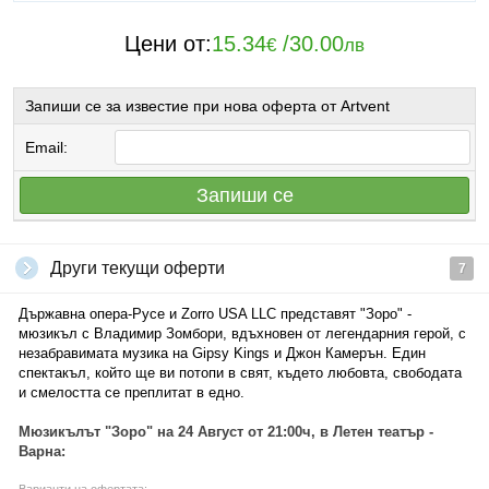
Цени от:
15.34
/
30.00
€
лв
Запиши се за известие при нова оферта от Artvent
Email:
Запиши се
Други текущи оферти
7
Държавна опера-Русе и Zorro USA LLC представят "Зоро" -
мюзикъл с Владимир Зомбори, вдъхновен от легендарния герой, с
незабравимата музика на Gipsy Kings и Джон Камерън. Един
спектакъл, който ще ви потопи в свят, където любовта, свободата
и смелостта се преплитат в едно.
Мюзикълът "Зоро" на 24 Август от 21:00ч, в Летен театър -
Варна: