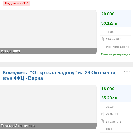
Видяно по TV
20.00€
39.12лв
31.08
610
от 694
бул. Княз Борис I-
Ажур Пико
Онлайн резервация
Комедията "От кръста надолу" на 28 Октомври,
във ФКЦ - Варна
18.00€
35.20лв
28.10
29
:
04
:
30
2
грабнати
Театър Мелпомена
ФКЦ