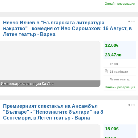
Онлайн резервация
Ненчо Илчев в "Българската литература
накратко" - комедия от Иво Сиромахов: 16 Август, в
Летен театър - Варна
12.00€
23.47лв
16.08
28
грабнати
Летен театър
Импресарска агенция Ка Лаз
Онлайн резервация
Премиерният спектакъл на Ансамбъл
"Българе" - "Непознатите българи" на 8
Септември, в Летен театър - Варна
15.00€