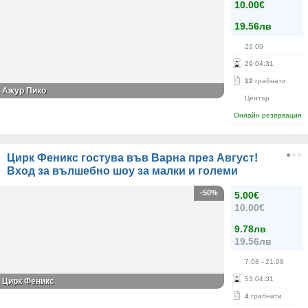
10.00€
19.56лв
29.09
29
:
04
:
30
12
грабнати
Ажур Пико
Център
Онлайн резервация
Цирк Феникс гостува във Варна през Август!
Вход за вълшебно шоу за малки и големи
-50%
5.00€
10.00€
9.78лв
19.56лв
7.08
- 21.08
53
:
04
:
30
Цирк Феникс
4
грабнати