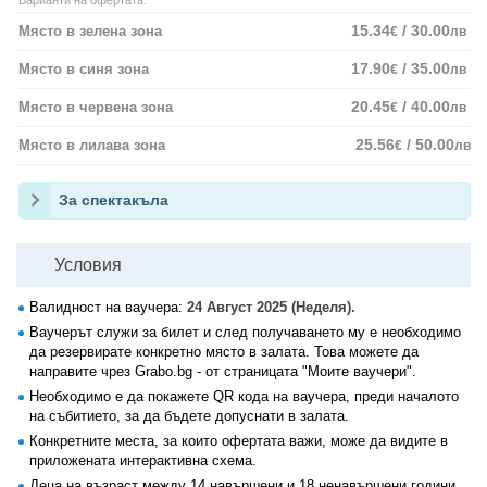
Варианти на офертата:
15.34
/ 30.00
Място в зелена зона
€
лв
17.90
/ 35.00
Място в синя зона
€
лв
20.45
/ 40.00
Място в червена зона
€
лв
25.56
/ 50.00
Място в лилава зона
€
лв
За спектакъла
Условия
Валидност на ваучера:
24 Август 2025 (Неделя).
Ваучерът служи за билет и след получаването му е необходимо
да резервирате конкретно място в залата. Това можете да
направите чрез Grabo.bg - от страницата "Моите ваучери".
Необходимо е да покажете QR кода на ваучера, преди началото
на събитието, за да бъдете допуснати в залата.
Конкретните места, за които офертата важи, може да видите в
приложената интерактивна схема.
Деца на възраст между 14 навършени и 18 ненавършени години