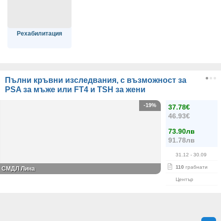
Рехабилитация
Пълни кръвни изследвания, с възможност за
PSA за мъже или FT4 и TSH за жени
-19%
37.78€
46.93€
73.90лв
91.78лв
31.12
- 30.09
110
грабнати
СМДЛ Лина
Център