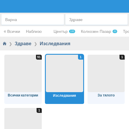
ИЗСЛЕДВАНИЯ
Варна
Здраве
«
Всички
Наблизо
Център
Колхозен Пазар
Тр
186
49
Здраве
Изследвания
❯
❯
Всички категории
За тялото
Изследвания