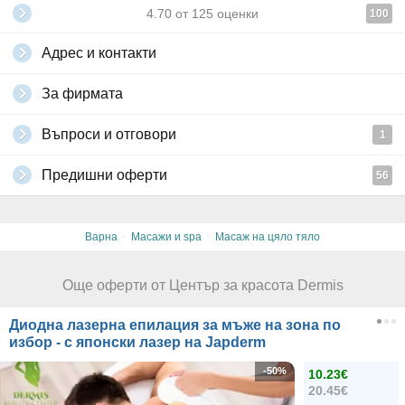
4.70
от
125
оценки
100
Адрес и контакти
За фирмата
Въпроси и отговори
1
Предишни оферти
56
·
·
Варна
Масажи и spa
Масаж на цяло тяло
Още оферти от Център за красота Dermis
Диодна лазерна епилация за мъже на зона по
избор - с японски лазер на Japderm
-50%
10.23€
20.45€