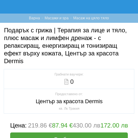
·
·
Варна
Масажи и spa
Масаж на цяло тяло
Подарък с грижа | Терапия за лице и тяло,
плюс масаж и лимфен дренаж - с
релаксиращ, енергизиращ и тонизиращ
ефект върху кожата, Център за красота
Dermis
Грабнати ваучери:
0
Предоставено от:
Център за красота Dermis
кв. Лк Тракия
Цена:
219.86 €
87.94 €
430.00 лв
172.00 лв