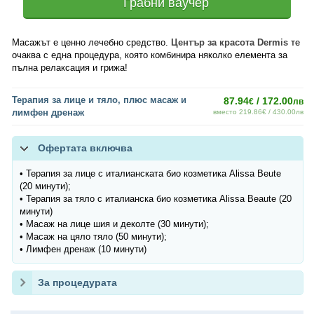
Грабни ваучер
Масажът е ценно лечебно средство.
Център за красота Dermis
те
очаква с една процедура, която комбинира няколко елемента за
пълна релаксация и грижа!
Терапия за лице и тяло, плюс масаж и
87.94
/ 172.00
€
лв
лимфен дренаж
вместо 219.86€ / 430.00лв
Офертата включва
• Терапия за лице с италианската био козметика Alissa Beute
(20 минути);
• Терапия за тяло с италианска био козметика Alissa Beaute (20
минути)
• Масаж на лице шия и деколте (30 минути);
• Масаж на цяло тяло (50 минути);
• Лимфен дренаж (10 минути)
За процедурата