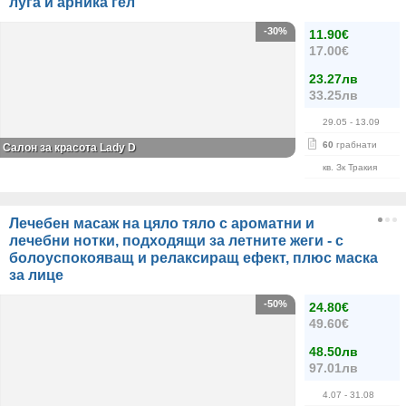
луга и арника гел
-30%
11.90€
17.00€
23.27лв
33.25лв
29.05
- 13.09
60
грабнати
Салон за красота Lady D
кв. Зк Тракия
Лечебен масаж на цяло тяло с ароматни и
лечебни нотки, подходящи за летните жеги - с
болоуспокояващ и релаксиращ ефект, плюс маска
за лице
-50%
24.80€
49.60€
48.50лв
97.01лв
4.07
- 31.08