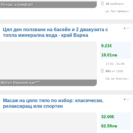
18
грабнати
Релакс и комфорт
ул. Ген. Цимерман
Цял ден ползване на басейн и 2 джакузита с
топла минерална вода - край Варна
9.21€
18.01лв
17.01
- 31.08
881
от 1200
Св. св. Константи
Мотел Иванчов хан***
Масаж на цяло тяло по избор: класически,
релаксиращ или спортен
32.00€
62.59лв