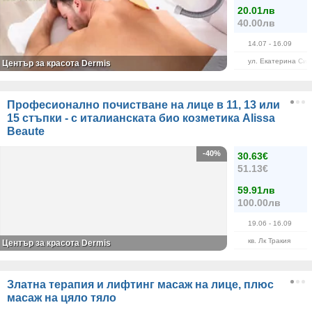
20.01лв
40.00лв
14.07
- 16.09
ул. Екатерина Сим
Център за красота Dermis
Професионално почистване на лице в 11, 13 или
15 стъпки - с италианската био козметика Alissa
Beaute
-40%
30.63€
51.13€
59.91лв
100.00лв
19.06
- 16.09
кв. Лк Тракия
Център за красота Dermis
Златна терапия и лифтинг масаж на лице, плюс
масаж на цяло тяло