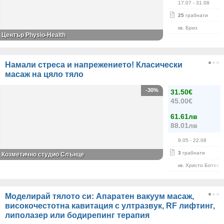
17.07
- 31.08
25
грабнати
кв. Бриз
Център Physio-Health
Намали стреса и напрежението! Класически
масаж на цяло тяло
-30%
31.50€
45.00€
61.61лв
88.01лв
9.05
- 22.08
3
грабнати
Козметично студио Слънце
кв. Христо Ботев
Моделирай тялото си: Апаратен вакуум масаж,
високочестотна кавитация с ултразвук, RF лифтинг,
липолазер или бодирепинг терапия