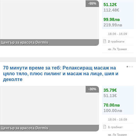
-55%
51.12€
112.48€
99.98лв
219.99лв
18.06
- 16.09
2
грабнати
Център за красота Dermis
кв. Лк Тракия
70 минути време за теб: Релаксиращ масаж на
цяло тяло, плюс пилинг и масаж на лице, шия и
деколте
-30%
35.79€
51.13€
70.00лв
100.00лв
18.06
- 16.09
1
грабнат
Център за красота Dermis
кв. Лк Тракия