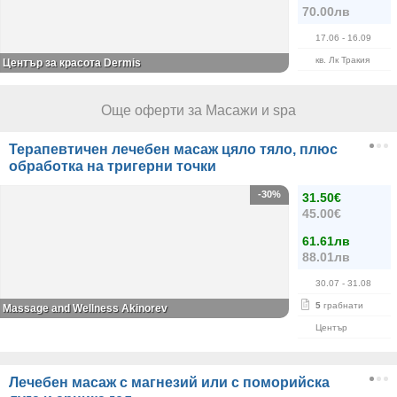
70.00лв
17.06
- 16.09
кв. Лк Тракия
Център за красота Dermis
Още оферти за Масажи и spa
Терапевтичен лечебен масаж цяло тяло, плюс
обработка на тригерни точки
-30%
31.50€
45.00€
61.61лв
88.01лв
30.07
- 31.08
5
грабнати
Massage and Wellness Akinorev
Център
Лечебен масаж с магнезий или с поморийска