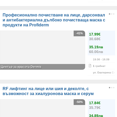
Професионално почистване на лице, дарсонвал
и антибактериална дълбоко почистваща маска с
продукти на Profiderm
-41%
17.99€
30.68€
35.19лв
60.00лв
19.06
- 16.09
1
грабнат
Център за красота Dermis
ул. Екатерина Сим
RF лифтинг на лице или шия и деколте, с
възможност за хиалуронова маска и серум
-50%
17.84€
35.79€
34.89лв