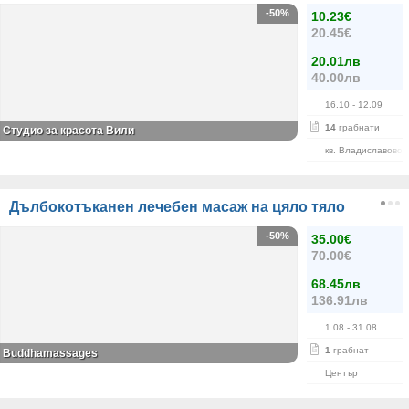
-50%
10.23€
20.45€
20.01лв
40.00лв
16.10
- 12.09
14
грабнати
Студио за красота Вили
кв. Владиславово
Дълбокотъканен лечебен масаж на цяло тяло
-50%
35.00€
70.00€
68.45лв
136.91лв
1.08
- 31.08
1
грабнат
Buddhamassages
Център