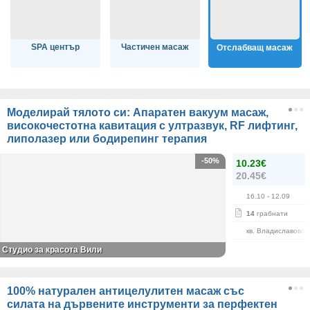
SPA център
Частичен масаж
Отслабващ масаж
Моделирай тялото си: Апаратен вакуум масаж,
високочестотна кавитация с ултразвук, RF лифтинг,
липолазер или бодирепинг терапия
-50%
10.23€
20.45€
16.10
- 12.09
14
грабнати
кв. Владиславово
Студио за красота Вили
100% натурален антицелулитен масаж със
силата на дървените инструменти за перфектен