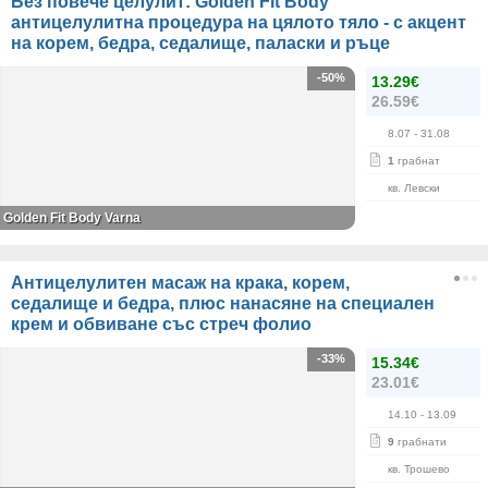
Без повече целулит: Golden Fit Body
антицелулитна процедура на цялото тяло - с акцент
на корем, бедра, седалище, паласки и ръце
-50%
13.29€
26.59€
8.07
- 31.08
1
грабнат
кв. Левски
Golden Fit Body Varna
Антицелулитен масаж на крака, корем,
седалище и бедра, плюс нанасяне на специален
крем и обвиване със стреч фолио
-33%
15.34€
23.01€
14.10
- 13.09
9
грабнати
кв. Трошево