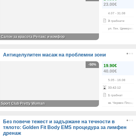
23.00€
4.07
- 31.08
3
грабнати
ул. Ген. Цимерман
Салон за красота Релакс и комфор
Антицелулитен масаж на проблемни зони
-50%
19.90€
40.00€
5.05
- 16.08
33
:
42
:
12
1
грабнат
кв. Червен Площа
Sport Club Pretty Woman
Без повече тежест и задържане на течности в
тялото: Golden Fit Body EMS процедура за лимфен
дренаж