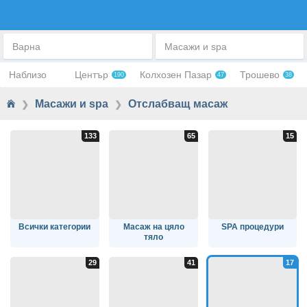
ОТСЛАБВАЩ МАСАЖ
Варна
Масажи и spa
Наблизо
Център
Колхозен Пазар
Трошево
190
47
38
Масажи и spa
Отслабващ масаж
❯
❯
Всички категории
Масаж на цяло
SPA процедури
тяло