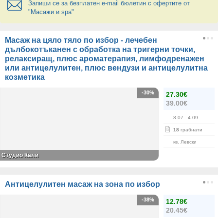
Запиши се за безплатен e-mail бюлетин с офертите от
"Масажи и spa"
Масаж на цяло тяло по избор - лечебен
дълбокотъканен с обработка на тригерни точки,
релаксиращ, плюс ароматерапия, лимфодренажен
или антицелулитен, плюс вендузи и антицелулитна
козметика
-30%
27.30€
39.00€
8.07
- 4.09
18
грабнати
кв. Левски
Студио Кали
Антицелулитен масаж на зона по избор
-38%
12.78€
20.45€