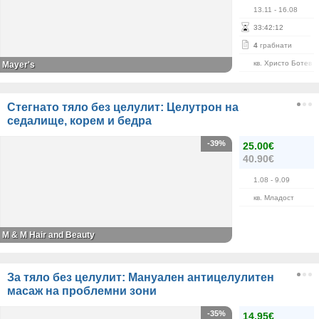
13.11
- 16.08
33
:
42
:
12
4
грабнати
кв. Христо Ботев
Mayer's
Стегнато тяло без целулит: Целутрон на
седалище, корем и бедра
-39%
25.00€
40.90€
1.08
- 9.09
кв. Младост
M & M Hair and Beauty
За тяло без целулит: Мануален антицелулитен
масаж на проблемни зони
-35%
14.95€