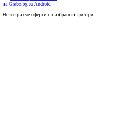
на Grabo.bg за Android
Не открихме оферти по избраните филтри.