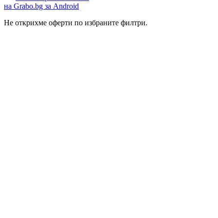
на Grabo.bg за Android
Не открихме оферти по избраните филтри.