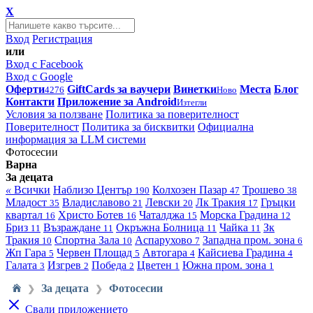
X
Вход
Регистрация
или
Вход с Facebook
Вход с Google
Оферти
GiftCards за ваучери
Винетки
Места
Блог
4276
Ново
Контакти
Приложение за Android
Изтегли
Условия за ползване
Политика за поверителност
Поверителност
Политика за бисквитки
Официална
информация за LLM системи
Фотосесии
Варна
За децата
«
Всички
Наблизо
Център
Колхозен Пазар
Трошево
190
47
38
Младост
Владиславово
Левски
Лк Тракия
Гръцки
35
21
20
17
квартал
Христо Ботев
Чаталджа
Морска Градина
16
16
15
12
Бриз
Възраждане
Окръжна Болница
Чайка
Зк
11
11
11
11
Тракия
Спортна Зала
Аспарухово
Западна пром. зона
10
10
7
6
Жп Гара
Червен Площад
Автогара
Кайсиева Градина
5
5
4
4
Галата
Изгрев
Победа
Цветен
Южна пром. зона
3
2
2
1
1
За децата
Фотосесии
❯
❯
Свали приложението