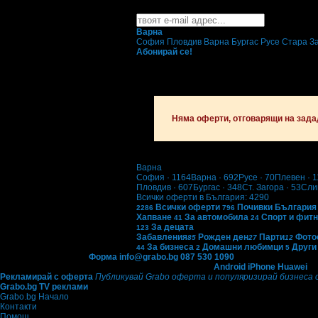
Абонирайте се безплатно да получавате дне
Варна
София
Пловдив
Варна
Бургас
Русе
Стара З
Абонирай се!
Няма оферти, отговарящи на зада
Варна
София
· 1164
Варна
· 692
Русе
· 70
Плевен
· 1
Пловдив
· 607
Бургас
· 348
Ст. Загора
· 53
Сли
Всички оферти в България: 4290
Всички оферти
Почивки България
2286
796
Хапване
За автомобила
Спорт и фит
41
24
За децата
123
Забавления
Рожден ден
Парти
Фото
85
27
12
За бизнеса
Домашни любимци
Други
44
2
5
Контакти с Grabo.bg:
Форма
info@grabo.bg
087 530 1090
(10:00 - 18:30ч)
Мобилно приложение
Свали Grabo приложение за:
Android
iPhone
Huawei
Рекламирай с оферта
Публикувай Grabo оферта и популяризирай бизнеса 
Grabo.bg TV реклами
Grabo.bg Начало
Контакти
Помощ