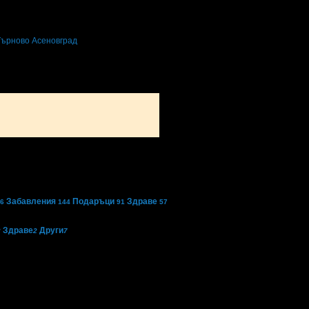
Търново
Асеновград
Забавления
Подаръци
Здраве
6
144
91
57
Здраве
Други
2
2
7