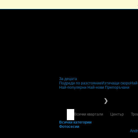
За децата
Подреди по разстояние
Изтичащи скоро
Най
Най-популярни
Най-нови
Препоръчани
За децата
Фотосес
❯
Всички квартали
Център
Тро
Всички категории
Фотосесии
Свали безплатно Grabo приложение за
Andr
Най-горещите предложения з