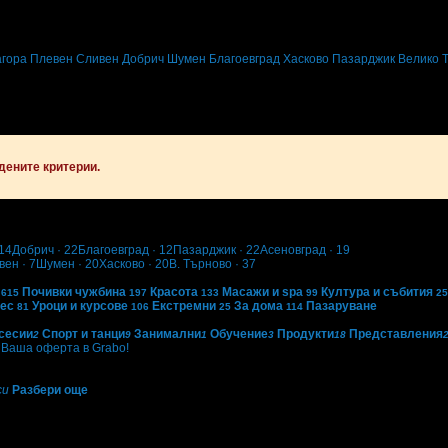
вните промоции по e-mail.
агора
Плевен
Сливен
Добрич
Шумен
Благоевград
Хасково
Пазарджик
Велико 
дените критерии.
14
Добрич
· 22
Благоевград
· 12
Пазарджик
· 22
Асеновград
· 19
вен
· 7
Шумен
· 20
Хасково
· 20
В. Търново
· 37
Почивки чужбина
Красота
Масажи и spa
Култура и събития
615
197
133
99
25
нес
Уроци и курсове
Екстремни
За дома
Пазаруване
81
106
25
114
сесии
Спорт и танци
Занимални
Обучение
Продукти
Представления
2
9
1
3
18
Ваша оферта в Grabo!
си
Разбери още