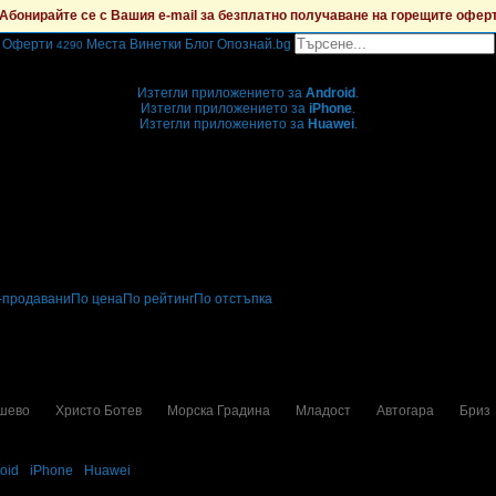
Абонирайте се с Вашия e-mail за безплатно получаване на горещите офер
Оферти
Места
Винетки
Блог
Опознай.bg
4290
Grabo мобилна версия
Изтегли приложението за
Android
.
Изтегли приложението за
iPhone
.
Изтегли приложението за
Huawei
.
...или отвори
grabo.bg
-продавани
По цена
По рейтинг
По отстъпка
ии
шево
Христо Ботев
Морска Градина
Младост
Автогара
Бриз
oid
·
iPhone
·
Huawei
а децата в твоята поща!