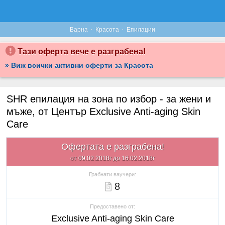
·
·
Варна
Красота
Епилации
Тази оферта вече е разграбена!
» Виж всички активни оферти за Красота
SHR епилация на зона по избор - за жени и
мъже, от Център Exclusive Anti-aging Skin
Care
Офертата е разграбена!
от 09.02.2018г до 16.02.2018г
Грабнати ваучери:
8
Предоставено от:
Exclusive Anti-aging Skin Care