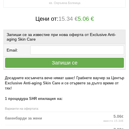
кв. Окръжна Болница
Цени от:
15.34 €
5.06 €
Запиши се за известие при нова оферта от Exclusive Anti-
aging Skin Care
Email:
Запиши се
Досадните косъмчета вече нямат шанс! Грабнете ваучер за Център
Exclusive Anti-aging Skin Care
и се отървете за дълго време от
тях!
1 процедура SHR епилация на:
Варианти на офертата:
5.06
€
бакенбарди за жени
вместо 15.34€