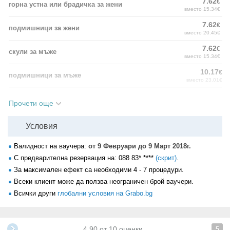
7.62
€
горна устна или брадичка за жени
вместо 15.34€
7.62
€
подмишници за жени
вместо 20.45€
7.62
€
скули за мъже
вместо 15.34€
10.17
€
подмишници за мъже
вместо 23.01€
Повече за процедурата:
Прочети още
SHR e революционен подход, основаващ се на доставянето на
големи количества енергия, но с нисък интензитет. По този начин
Условия
косменият фоликус се нагрява до нужната степен, но без болка.
Продължителността на манипулацията е според площта на
Валидност на ваучера:
от 9 Февруари до 9 Март 2018г.
обработения участък.Може да се извършва през всеки годишен
С предварителна резервация на:
088 83* ****
(скрит)
.
сезон. Космите над нивото на кожата в зоната, която ще бъде
За максимален ефект са необходими 4 - 7 процедури.
третирана, следва да бъдат предварително отстранени с
Всеки клиент може да ползва неограничен брой ваучери.
депилатоар или бръснене.
Всички други
глобални условия на Grabo.bg
SHR епилацията е подходяща за всички типове кожа. След
процедурата е леко зачервена (около час). След десетия ден
космите започват да опадат. След всяка процедура трябва да се
използва слънцезащитен крем SPF50.
4.90
от
10
оценки
5