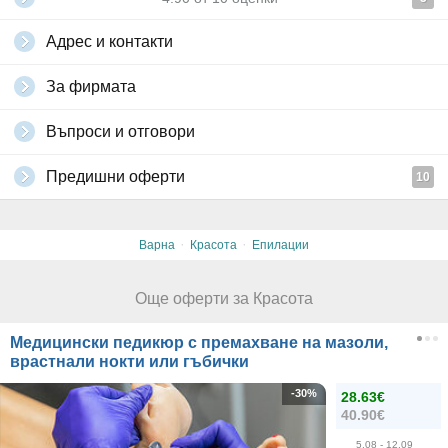
Адрес и контакти
За фирмата
Въпроси и отговори
Предишни оферти
10
·
·
Варна
Красота
Епилации
Още оферти за Красота
Медицински педикюр с премахване на мазоли,
врастнали нокти или гъбички
-30%
28.63€
40.90€
5.08
- 12.09