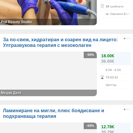
10
грабнати
кв. Окръжна Болн
Poli Beauty Studio
За по-свеж, хидратиран и озарен вид на лицето:
Ултразвукова терапия с мезоколаген
-50%
18.00€
36.00€
8.08
- 8.09
70
:
03
:
31
Център
Медик Дент
Ламиниране на мигли, плюс боядисване и
подхранваща терапия
-64%
12.78€
35.79€