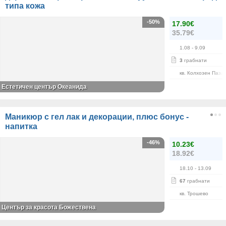
типа кожа
-50%
17.90€
35.79€
1.08
- 9.09
3
грабнати
кв. Колхозен Паза
Естетичен център Океанида
Маникюр с гел лак и декорации, плюс бонус -
напитка
-46%
10.23€
18.92€
18.10
- 13.09
67
грабнати
кв. Трошево
Център за красота Божествена