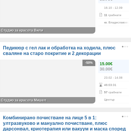
16.10
- 12.09
11
грабнати
кв. Владиславово
Студио за красота Вили
Педикюр с гел лак и обработка на ходила, плюс
сваляне на старо покритие и 2 декорации
-50%
15.00€
30.00€
23.02
- 14.08
46
:
03
:
31
57
грабнати
Център
Студио за красота Мишел
Комбинирано почистване на лице 5 в 1:
ултразвуково и мануално почистване, плюс
дарсонвал, криотерапия или вакуум и маска според