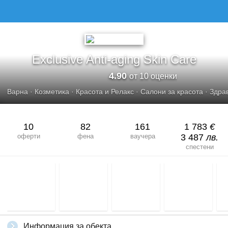
EXCLUSIVE ANTI-AGING SKIN CARE
Exclusive Anti-aging Skin Care
4.90
от 10 оценки
Варна
·
Козметика
·
Красота и Релакс
·
Салони за красота
·
Здра
10
82
161
1 783
€
оферти
фена
ваучера
3 487
лв.
спестени
Информация за обекта