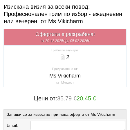
Изискана визия за всеки повод:
Професионален грим по избор - ежедневен
или вечерен, от Ms Vikicharm
Офертата е разграбена!
от 20.12.2025г до 05.02.2026г
Грабнати ваучери:
2
Предоставено от:
Ms Vikicharm
кв. Младост
Цени от:
35.79 €
20.45 €
Запиши се за известие при нова оферта от Ms Vikicharm
Email: