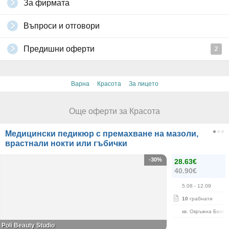
За фирмата
Въпроси и отговори
Предишни оферти
2
·
·
Варна
Красота
За лицето
Още оферти за Красота
Медицински педикюр с премахване на мазоли,
врастнали нокти или гъбички
-30%
28.63€
40.90€
5.08
- 12.09
10
грабнати
кв. Окръжна Болн
Poli Beauty Studio