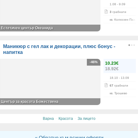
1.08
- 9.09
3
грабнати
кв. Колхозен Паза
Естетичен център Океанида
Маникюр с гел лак и декорации, плюс бонус -
напитка
-46%
10.23€
18.92€
18.10
- 13.09
67
грабнати
кв. Трошево
Център за красота Божествена
·
·
Варна
Красота
За лицето
« Обратно към всички оферти