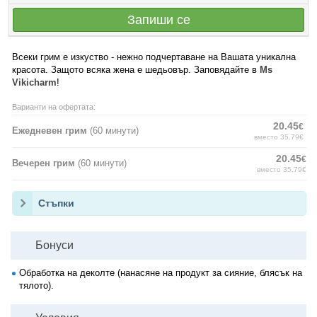
Запиши се
Всеки грим е изкуство - нежно подчертаване на Вашата уникална
красота. Защото всяка жена е шедьовър. Заповядайте в
Ms
Vikicharm
!
Варианти на офертата:
20.45
€
Ежедневен грим
(60 минути)
вместо 35.79€
20.45
€
Вечерен грим
(60 минути)
вместо 35.79€
Стъпки
Бонуси
Обработка на деколте (нанасяне на продукт за сияние, блясък на
тялото).