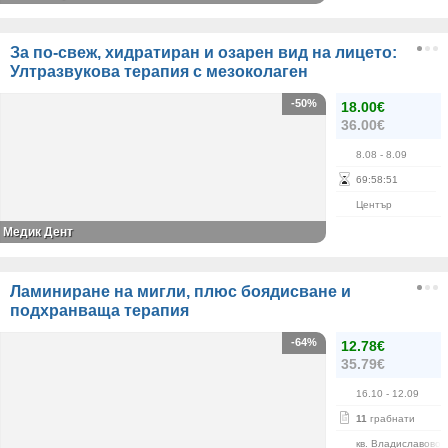
За по-свеж, хидратиран и озарен вид на лицето:
Ултразвукова терапия с мезоколаген
-50%
18.00€
36.00€
8.08
- 8.09
69
:
58
:
51
Център
Медик Дент
Ламиниране на мигли, плюс боядисване и
подхранваща терапия
-64%
12.78€
35.79€
16.10
- 12.09
11
грабнати
кв. Владиславово