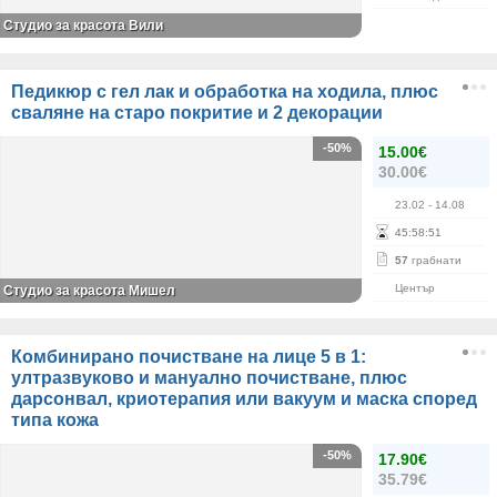
Студио за красота Вили
Педикюр с гел лак и обработка на ходила, плюс
сваляне на старо покритие и 2 декорации
-50%
15.00€
30.00€
23.02
- 14.08
45
:
58
:
51
57
грабнати
Център
Студио за красота Мишел
Комбинирано почистване на лице 5 в 1:
ултразвуково и мануално почистване, плюс
дарсонвал, криотерапия или вакуум и маска според
типа кожа
-50%
17.90€
35.79€