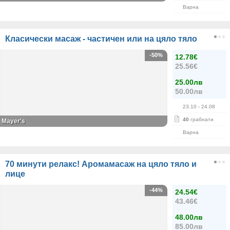
Варна
Класически масаж - частичен или на цяло тяло
-50%
12.78€
25.56€
25.00лв
50.00лв
23.10
- 24.08
40
грабнати
Mayer's
Варна
70 минути релакс! Аромамасаж на цяло тяло и
лице
-44%
24.54€
43.46€
48.00лв
85.00лв