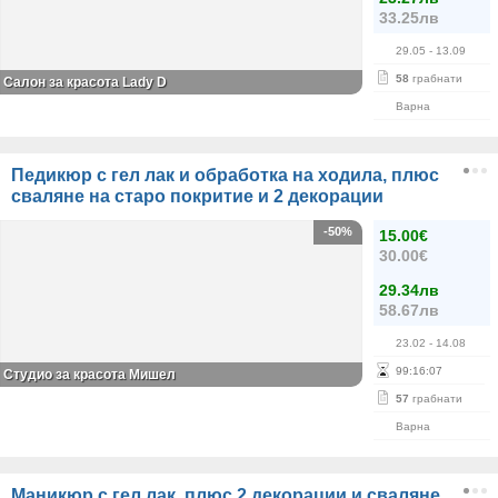
33.25лв
29.05
- 13.09
58
грабнати
Салон за красота Lady D
Варна
Педикюр с гел лак и обработка на ходила, плюс
сваляне на старо покритие и 2 декорации
-50%
15.00€
30.00€
29.34лв
58.67лв
23.02
- 14.08
99
:
16
:
06
Студио за красота Мишел
57
грабнати
Варна
Маникюр с гел лак, плюс 2 декорации и сваляне