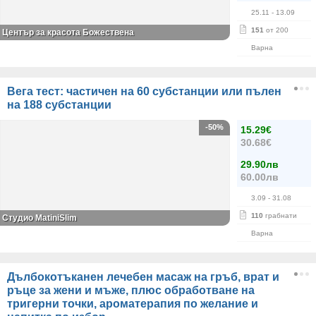
25.11
- 13.09
151
от 200
Център за красота Божествена
Варна
Вега тест: частичен на 60 субстанции или пълен
на 188 субстанции
-50%
15.29€
30.68€
29.90лв
60.00лв
3.09
- 31.08
110
грабнати
Студио MatiniSlim
Варна
Дълбокотъканен лечебен масаж на гръб, врат и
ръце за жени и мъже, плюс обработване на
тригерни точки, ароматерапия по желание и