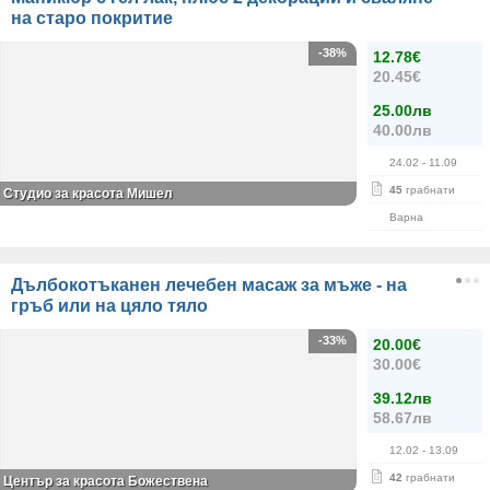
на старо покритие
-38%
12.78€
20.45€
25.00лв
40.00лв
24.02
- 11.09
45
грабнати
Студио за красота Мишел
Варна
Дълбокотъканен лечебен масаж за мъже - на
гръб или на цяло тяло
-33%
20.00€
30.00€
39.12лв
58.67лв
12.02
- 13.09
42
грабнати
Център за красота Божествена