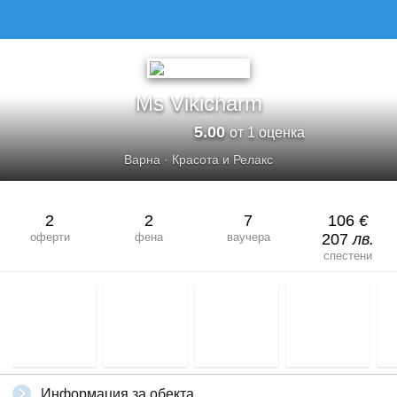
Ms Vikicharm
5.00
от 1 оценка
Варна
·
Красота и Релакс
2
2
7
106
€
оферти
фена
ваучера
207
лв.
спестени
Информация за обекта