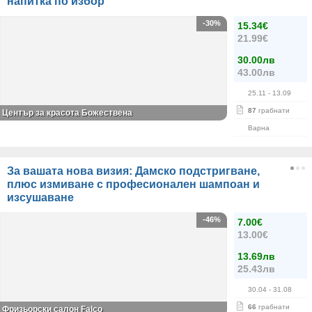
напитка по избор
-30%
15.34€
21.99€
30.00лв
43.00лв
25.11
- 13.09
87
грабнати
Център за красота Божествена
Варна
За вашата нова визия: Дамско подстригване,
плюс измиване с професионален шампоан и
изсушаване
-46%
7.00€
13.00€
13.69лв
25.43лв
30.04
- 31.08
66
грабнати
Фризьорски салон Falco