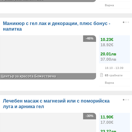
Варна
Маникюр с гел лак и декорации, плюс бонус -
напитка
-46%
10.23€
18.92€
20.01лв
37.00лв
18.10
- 13.09
65
грабнати
Център за красота Божествена
Варна
Лечебен масаж с магнезий или с поморийска
луга и арника гел
-30%
11.90€
17.00€
23.27лв