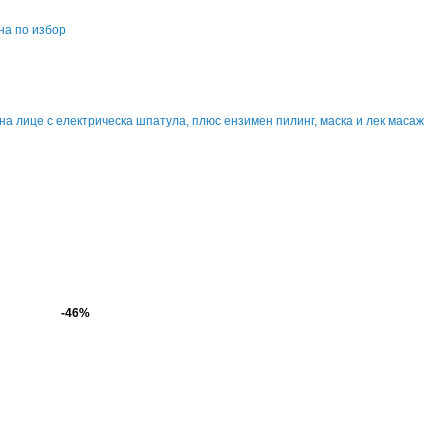
на по избор
а лице с електрическа шпатула, плюс ензимен пилинг, маска и лек масаж
-46%