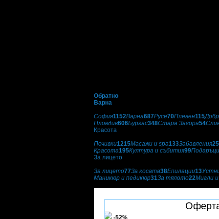
Обратно
Варна
Избери друг град:
София
1152
Варна
687
Русе
70
Плевен
115
Добр
Пловдив
606
Бургас
348
Стара Загора
54
Сли
Красота
Категории оферти:
Почивки
1215
Масажи и spa
133
Забавления
25
Красота
195
Култура и събития
99
Подаръц
За лицето
Подкатегории:
За лицето
77
За косата
38
Епилации
13
Устн
Маникюр и педикюр
31
За тялото
22
Мигли и
Козметичен салон Крестайл
Оферта
-52%