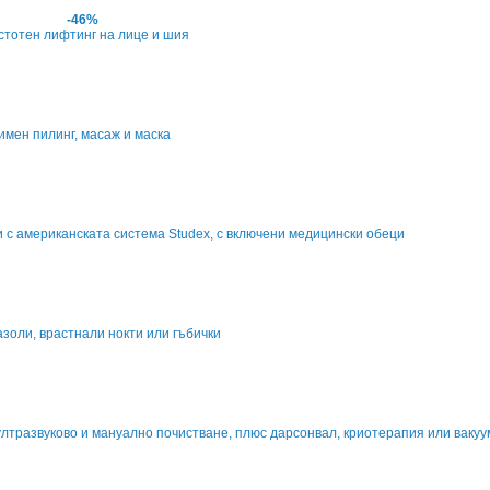
-46%
стотен лифтинг на лице и шия
имен пилинг, масаж и маска
 с американската система Studex, с включени медицински обеци
золи, врастнали нокти или гъбички
ултразвуково и мануално почистване, плюс дарсонвал, криотерапия или вакуу