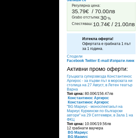
Запиши се
Регулярна цена:
35.79€
/ 70.00лв
30
Grabo oтстъпка:
%
10.74€ / 21.00лв
Спестяваш:
Изтекла оферта!
Офертата е грабната 1 път
за 1 година.
Сподели
Facebook
Twitter
E-mail
Изпрати линк
Активни промо оферти:
Гръцката суперзвезда Константинос
Аргирос - за първи път в морската ни
столица на 27 Август, в Летен театър
Варна
Топ цена:
80.00€/156.47лв
Константинос Аргирос
Константинос Аргирос
"BG Мариус - моноспектакъл на
Мариус Куркински по български
автори" на 29 Септември, в Зала 1 на
ФКЦ
Топ цена:
10.00€/19.56лв
12 грабнати ваучера
BG Мариус
BG Мариус