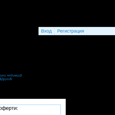
Вход
Регистрация
шни любимци
2
3
Други
5
 оферти: