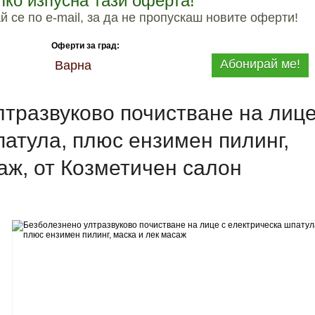
лко изпусна тази оферта!
 се по e-mail, за да не пропускаш новите оферти!
Оферти за град:
Абонирай ме!
Варна
тразвуково почистване на лице
атула, плюс ензимен пилинг,
аж, от Козметичен салон