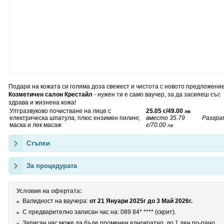
Подари на кожата си голяма доза свежест и чистота с новото предложени
Козметичен салон Крестайл
- нужен ти е само ваучер, за да засияеш със
здрава и жизнена кожа!
Ултразвуково почистване на лице с
25.05
/49.00
€
лв
електрическа шпатула, плюс ензимен пилинг,
вместо
35.79
Разгра
маска и лек масаж
/70.00
€
лв
Стъпки
За процедурата
Условия на офертата:
Валидност на ваучера:
от 21 Януари 2025г до 3 Май 2026г.
С предварително записан час на:
089 84* ****
(скрит)
.
Записан час може да бъде променен еднократно, до 1 ден по-рано.