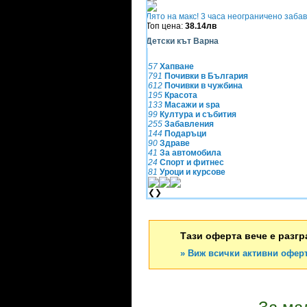
Лято на макс! 3 часа неограничено заба
Топ цена:
38.14лв
Детски кът Варна
57
Хапване
791
Почивки в България
612
Почивки в чужбина
195
Красота
133
Масажи и spa
99
Култура и събития
255
Забавления
144
Подаръци
90
Здраве
41
За автомобила
24
Спорт и фитнес
81
Уроци и курсове
❮
❯
Тази оферта вече е разгр
» Виж всички активни оферт