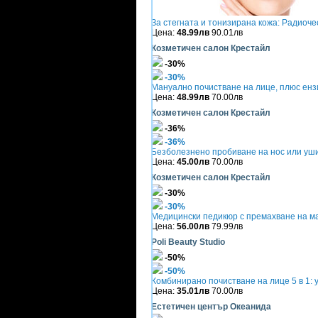
За стегната и тонизирана кожа: Радиоче
Цена:
48.99лв
90.01лв
Козметичен салон Крестайл
-30%
-30%
Мануално почистване на лице, плюс енз
Цена:
48.99лв
70.00лв
Козметичен салон Крестайл
-36%
-36%
Безболезнено пробиване на нос или уши
Цена:
45.00лв
70.00лв
Козметичен салон Крестайл
-30%
-30%
Медицински педикюр с премахване на ма
Цена:
56.00лв
79.99лв
Poli Beauty Studio
-50%
-50%
Комбинирано почистване на лице 5 в 1: 
Цена:
35.01лв
70.00лв
Естетичен център Океанида