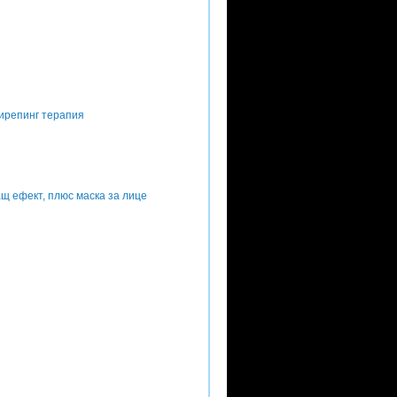
дирепинг терапия
щ ефект, плюс маска за лице