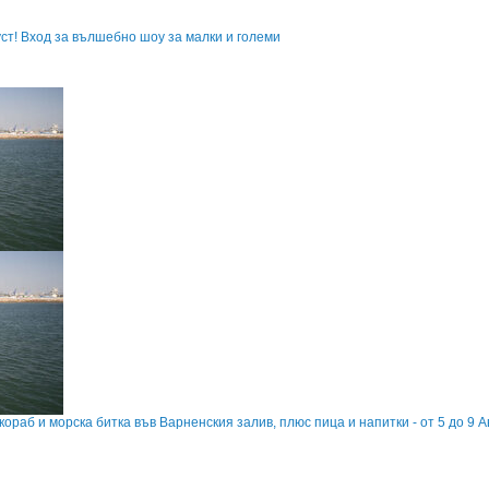
уст! Вход за вълшебно шоу за малки и големи
кораб и морска битка във Варненския залив, плюс пица и напитки - от 5 до 9 А