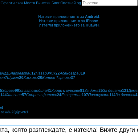
Оферти
Места
Винетки
Блог
Опознай.bg
4266
Grabo мобилна версия
Изтегли приложението за
Android
.
Изтегли приложението за
iPhone
.
Изтегли приложението за
Huawei
.
...или отвори
grabo.bg
ич
22
Благоевград
12
Пазарджик
22
Асеновград
19
вен
7
Шумен
20
Хасково
20
Велико Търново
37
5
Здраве
90
За автомобила
41
Уроци и курсове
81
За дома
25
За децата
121
Дома
и
144
Хапване
57
Спорт и фитнес
24
Екстремни
107
Пазаруване
114
За бизнеса
4
и
4
 вежди
20
Други
1
та, която разглеждате, е изтекла! Вижте други