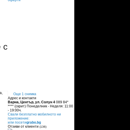
оферти
 с
Още 1 снимка
Адрес и контакти
Варна, Център, ул. Солун 4
089 84*
****
(скрит)
Понеделник - Неделя: 11:00
- 19:00ч.
Свали безплатно мобилното ни
приложение:
или посети
grabo.bg
Отзиви от клиенти
(136)