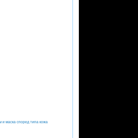
м и маска според типа кожа