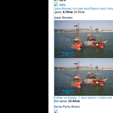
-50%
-50%
Цирк Феникс гостува във Варна през Авг
Цена:
9.78лв
19.56лв
Цирк Феникс
Хайде на борда: 2 часа круиз с пиратски 
Топ цена:
33.44лв
Varna Party Boats