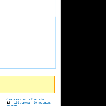
Салон за красота Крестайл
4.7
·
136
ревюта
· 50 предишни