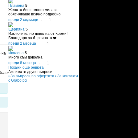
Пламена
5
Жената беше много мила и
обясняваше всичко подробно
преди 2 седмици
·
1
Щерияна
5
Изключително доволна от Креми!
Благодаря за бързината.❤️
преди 2 месеца
·
1
Ивалена
5
е на
Много съм доволна
преди 8 месеца
·
1
Покажи още ревюта
Ако имате други въпроси
бено
• За въпроси по офертата
• За контакти
с Grabo.bg