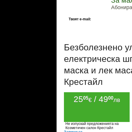
За ма
Абонирай
Твоят e-mail:
Безболезнено ул
електрическа шп
маска и лек мас
Крестайл
25
/ 49
05
00
€
лв
Не изпускай предложенията на
Козметичен салон Крестайл