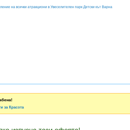
вление на всички атракциони в Увеселителен парк Детски кът Варна
абена!
и за Красота