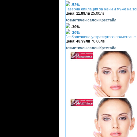
-52%
Лазерна епилация за жени и мъже на зо
Цена:
11.89лв
25.00лв
Козметичен салон Крестайл
-30%
-30%
Безболезнено ултразвуково почистване н
Цена:
48.99лв
70.00лв
Козметичен салон Крестайл