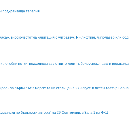
 и подхранваща терапия
асаж, високочестотна кавитация с ултразвук, RF лифтинг, липолазер или бо
и лечебни нотки, подходящи за летните жеги - с болоуспокояващ и релаксира
рос - за първи път в морската ни столица на 27 Август, в Летен театър Варна
уркински по български автори" на 29 Септември, в Зала 1 на ФКЦ