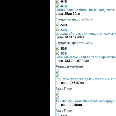
-64%
-64%
Ламиниране на мигли, плюс боядисване
Цена:
25лв
70лв
Студио за красота Вили
-50%
-50%
Моделирай тялото си: Апаратен вакуум м
Цена:
20.01лв
40лв
Студио за красота Вили
-50%
-50%
Лечебен масаж на цяло тяло с ароматни 
Цена:
48.50лв
97.01лв
Релакс и комфорт
Гръцката суперзвезда Константинос Арги
Топ цена:
156.47лв
Ажур Пико
"BG Мариус - моноспектакъл на Мариус К
Топ цена:
19.56лв
Ажур Пико