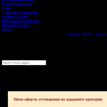
Езикови курсове
Хоби
Ученически курсове
Бизнес курсове
Практически курсове
Онлайн курсове
Други
Свали безплатно Grabo приложение за
Android
·
iPhone
·
Huawe
Най-горещите предложения за уроци и к
Абонирайте се безплатно да получавате дневните промоции по e
Варна
София
Пловдив
Варна
Бургас
Русе
Стара Загора
Плевен
Сливе
Абонирай се!
Няма оферти, отговарящи на зададените критерии.