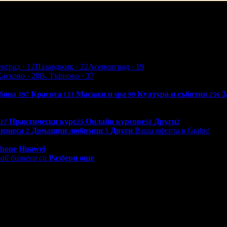
евград
· 12
Пазарджик
· 22
Асеновград
· 19
Хасково
· 20
В. Търново
· 37
бина
Красота
Масажи и spa
Култура и събития
З
197
133
99
256
Практически курс
Онлайн курсове
Други
17
25
58
2
бизнеса
Домашни любимци
Други
Ваша оферта в Grabo!
2
5
0 - 18:30ч)
Phone
Huawei
ай бизнеса си
Разбери още