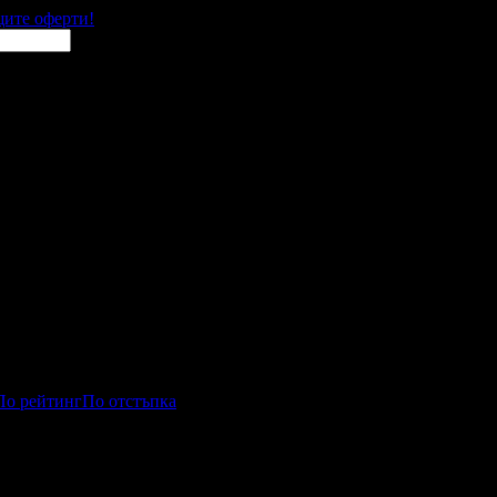
щите оферти!
По рейтинг
По отстъпка