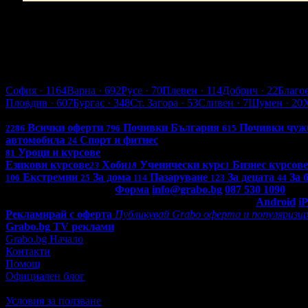
Варна
София
· 1164
Варна
· 692
Русе
· 70
Плевен
· 114
Добрич
· 22
Благо
Пловдив
· 607
Бургас
· 348
Ст. Загора
· 53
Сливен
· 7
Шумен
· 20
Всички оферти в България: 4290
Всички оферти
Почивки България
Почивки чуж
2286
796
615
автомобила
Спорт и фитнес
24
Уроци и курсове
81
Езикови курсове
Хоби
Ученически курс
Бизнес курсове
23
18
1
Екстремни
За дома
Пазаруване
За децата
За 
106
25
114
123
44
Контакти с Grabo.bg:
Форма
info@grabo.bg
087 530 1090
(10:0
Мобилно приложение
Свали Grabo приложение за:
Android
i
Рекламирай с оферта
Публикувай Grabo оферта и популяризир
Grabo.bg TV реклами
Grabo.bg Начало
Контакти
Помощ
Официален блог
Условия за ползване