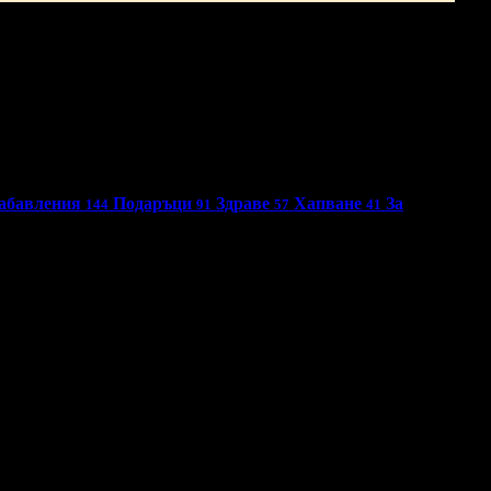
абавления
Подаръци
Здраве
Хапване
За
144
91
57
41