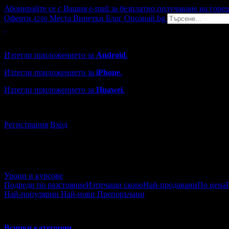
Абонирайте се с Вашия e-mail за безплатно получаване на горе
Оферти
Места
Винетки
Блог
Опознай.bg
4290
Grabo мобилна версия
Изтегли приложението за
Android
.
Изтегли приложението за
iPhone
.
Изтегли приложението за
Huawei
.
...или отвори
grabo.bg
Регистрация
Вход
Уроци и курсове
Подреди по разстояние
Изтичащи скоро
Най-продавани
По цена
Най-популярни
Най-нови
Препоръчани
Уроци и курсове
Всички категории