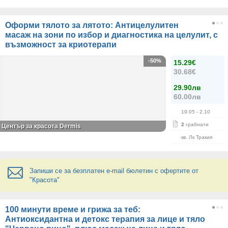
Оформи тялото за лятото: Антицелулитен
масаж на зони по избор и диагностика на целулит, с
възможност за криотерапи
-50%
15.29€
30.68€
29.90лв
60.00лв
19.05
- 2.10
2
грабнати
Център за красота Dermis
кв. Лк Тракия
Запиши се за безплатен e-mail бюлетин с офертите от
"Красота"
100 минути време и грижа за теб:
Антиоксидантна и детокс терапия за лице и тяло