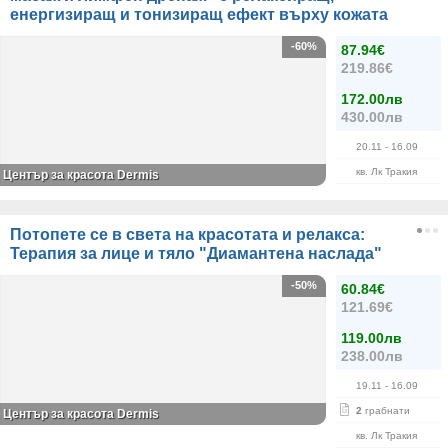
енергизиращ и тонизиращ ефект върху кожата
-60%
87.94€
219.86€
172.00лв
430.00лв
20.11
- 16.09
кв. Лк Тракия
Център за красота Dermis
Потопете се в света на красотата и релакса:
Терапия за лице и тяло "Диамантена наслада"
-50%
60.84€
121.69€
119.00лв
238.00лв
19.11
- 16.09
2
грабнати
Център за красота Dermis
кв. Лк Тракия