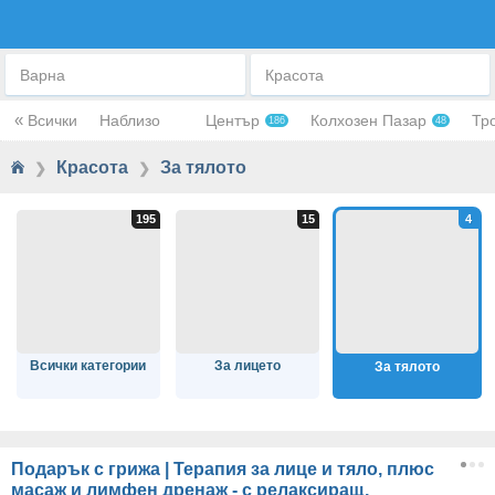
ЗА ТЯЛОТО
Варна
Красота
«
Всички
Наблизо
Център
Колхозен Пазар
Тр
186
48
Красота
За тялото
❯
❯
Всички категории
За лицето
За тялото
Подарък с грижа | Терапия за лице и тяло, плюс
масаж и лимфен дренаж - с релаксиращ,