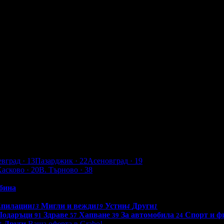
о избор - прав сешоар или на четки
евград
· 13
Пазарджик
· 22
Асеновград
· 19
Хасково
· 20
В. Търново
· 38
бина
Епилации
Мигли и вежди
Устни
Други
13
19
4
1
Подаръци
Здраве
Хапване
За автомобила
Спорт и ф
91
57
39
24
Други
Ваша оферта в Grabo!