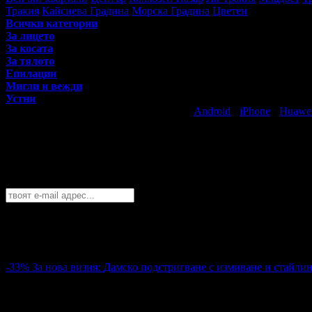
Тракия
Кайсиева Градина
Морска Градина
Цветен
Всички категории
За лицето
За косата
За тялото
Епилации
Мигли и вежди
Устни
Свали безплатно Grabo приложение за
Android
·
iPhone
·
Huawe
Най-горещите предложения за красота 
Абонирайте се безплатно да получавате дневните промоции по e
Варна
София
Пловдив
Варна
Бургас
Русе
Стара Загора
Плевен
Сливе
Абонирай се!
-33%
За нова визия: Дамско подстригване с измиване и стайлин
10.23€
15.34€
Цена:
20.00лв
30.00лв
26