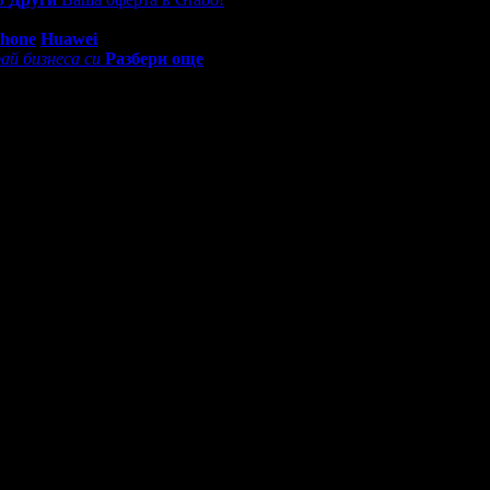
5
0 - 18:30ч)
Phone
Huawei
ай бизнеса си
Разбери още