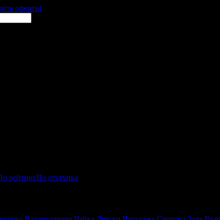
щите оферти!
По рейтинг
По отстъпка
рошево
Владиславово
Чайка
Левски
Чаталджа
Спортна Зала
Въз