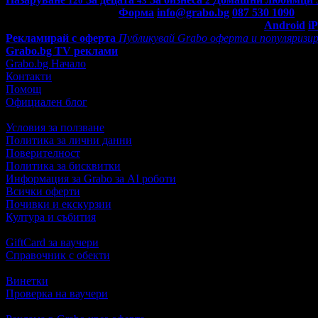
120
43
2
Контакти с Grabo.bg:
Форма
info@grabo.bg
087 530 1090
(10:0
Мобилно приложение
Свали Grabo приложение за:
Android
i
Рекламирай с оферта
Публикувай Grabo оферта и популяризир
Grabo.bg TV реклами
Grabo.bg Начало
Контакти
Помощ
Официален блог
Условия за ползване
Политика за лични данни
Поверителност
Политика за бисквитки
Информация за Grabo за AI роботи
Всички оферти
Почивки и екскурзии
Култура и събития
GiftCard за ваучери
Справочник с обекти
Винетки
Проверка на ваучери