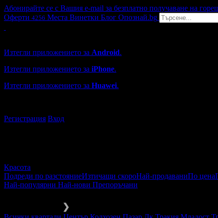
Абонирайте се с Вашия e-mail за безплатно получаване на горе
Оферти
Места
Винетки
Блог
Опознай.bg
4256
Grabo мобилна версия
Изтегли приложението за
Android
.
Изтегли приложението за
iPhone
.
Изтегли приложението за
Huawei
.
...или отвори
grabo.bg
Регистрация
Вход
Красота
Подреди по разстояние
Изтичащи скоро
Най-продавани
По цена
Най-популярни
Най-нови
Препоръчани
Красота
За косата
❯
Всички квартали
Център
Колхозен Пазар
Лк Тракия
Младост
Т