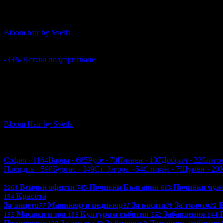
За нова визия: Дамско подстригване с измиване и стайлинг п
Bloom hair by Svetla
кв. Младост
4.5
-33%
Детско подстригване
5.11€
7.67€
Цена:
10.00лв
15.00лв
19
Детско подстригване
Bloom Hair by Svetla
кв. Младост
4.5
Варна
София
· 1164
Варна
· 685
Русе
· 70
Плевен
· 107
Добрич
· 22
Благо
Пловдив
· 598
Бургас
· 349
Ст. Загора
· 54
Сливен
· 7
Шумен
· 20
Всички оферти в България: 4256
Всички оферти
Почивки България
Почивки чуж
2263
785
613
Красота
194
За лицето
Маникюр и педикюр
За косата
За тялото
77
31
38
22
Масажи и spa
Култура и събития
Забавления
132
103
252
144
Пазаруване
За децата
За бизнеса
Домашни любимци