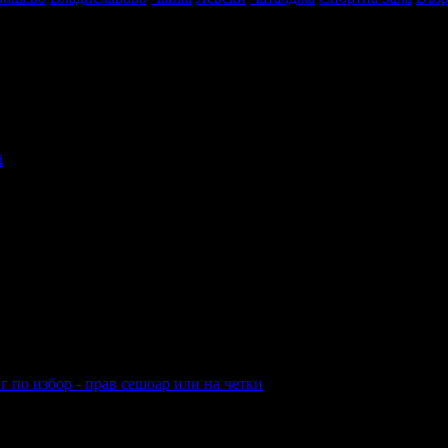
i
в твоята поща!
-mail.
н
Добрич
Шумен
Благоевград
Хасково
Пазарджик
Велико Търно
г по избор - прав сешоар или на четки