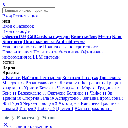
X
Вход
Регистрация
или
Вход с Facebook
Вход с Google
Оферти
GiftCards за ваучери
Винетки
Места
Блог
4286
Ново
Контакти
Приложение за Android
Изтегли
Условия за ползване
Политика за поверителност
Поверителност
Политика за бисквитки
Официална
информация за LLM системи
Устни
Варна
Красота
«
Всички
Наблизо
Център
Колхозен Пазар
Трошево
190
48
38
Младост
Владиславово
Левски
Лк Тракия
Гръцки
35
21
20
17
квартал
Христо Ботев
Чаталджа
Морска Градина
16
16
15
12
Бриз
Възраждане
Окръжна Болница
Чайка
Зк
11
11
11
11
Тракия
Спортна Зала
Аспарухово
Западна пром. зона
10
10
7
6
Жп Гара
Червен Площад
Автогара
Кайсиева Градина
5
5
4
4
Галата
Изгрев
Победа
Цветен
Южна пром. зона
3
2
2
1
1
Красота
Устни
❯
❯
Свали приложението