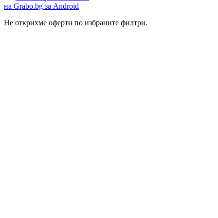
на Grabo.bg за Android
Не открихме оферти по избраните филтри.