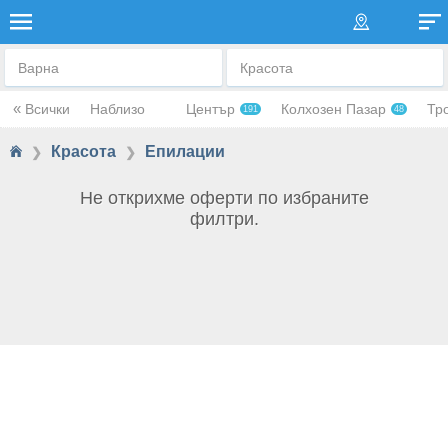
ЕПИЛАЦИИ
Варна
Красота
«
Всички
Наблизо
Център
Колхозен Пазар
Тр
191
48
Красота
Епилации
❯
❯
Не открихме оферти по избраните
филтри.