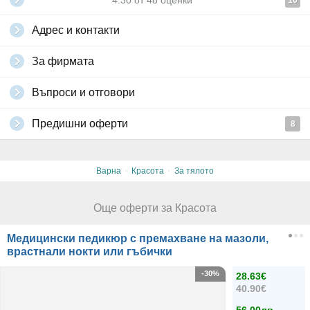
4.30
от
48
оценки
16
Адрес и контакти
За фирмата
Въпроси и отговори
Предишни оферти
8
·
·
Варна
Красота
За тялото
Още оферти за Красота
Медицински педикюр с премахване на мазоли,
врастнали нокти или гъбички
-30%
28.63€
40.90€