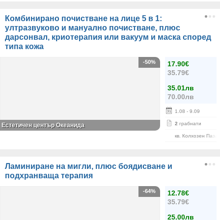
Комбинирано почистване на лице 5 в 1:
ултразвуково и мануално почистване, плюс
дарсонвал, криотерапия или вакуум и маска според
типа кожа
-50%
17.90€
35.79€
35.01лв
70.00лв
1.08
- 9.09
2
грабнати
Естетичен център Океанида
кв. Колхозен Паза
Ламиниране на мигли, плюс боядисване и
подхранваща терапия
-64%
12.78€
35.79€
25.00лв