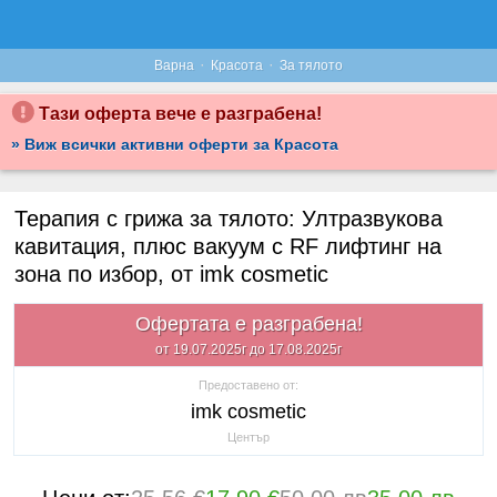
·
·
Варна
Красота
За тялото
Тази оферта вече е разграбена!
» Виж всички активни оферти за Красота
Терапия с грижа за тялото: Ултразвукова
кавитация, плюс вакуум с RF лифтинг на
зона по избор, от imk cosmetic
Офертата е разграбена!
от 19.07.2025г до 17.08.2025г
Предоставено от:
imk cosmetic
Център