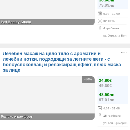
56.00лв
79.99лв
5.08
- 12.09
32
:
13
:
39
Poli Beauty Studio
4
грабнати
кв. Окръжна Болн
Лечебен масаж на цяло тяло с ароматни и
лечебни нотки, подходящи за летните жеги - с
болоуспокояващ и релаксиращ ефект, плюс маска
за лице
-50%
24.80€
49.60€
48.50лв
97.01лв
4.07
- 31.08
18
грабнати
Релакс и комфорт
ул. Ген. Цимерман