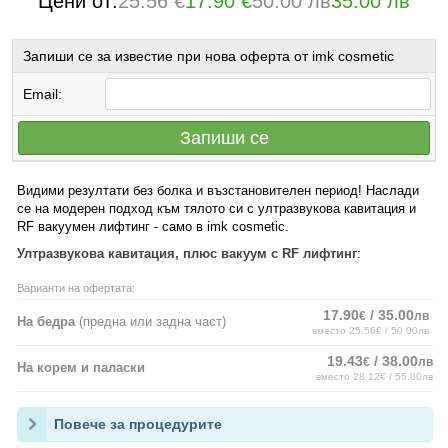
Цени от:
25.56 €
17.90 €
50.00 лв
35.00 лв
Запиши се за известие при нова оферта от imk cosmetic
Email:
Запиши се
Видими резултати без болка и възстановителен период! Наслади
се на модерен подход към тялото си с ултразвукова кавитация и
RF вакуумен лифтинг - само в imk cosmetic.
Ултразвукова кавитация, плюс вакуум с RF лифтинг
:
Варианти на офертата:
17.90
/ 35.00
€
лв
На бедра
(предна или задна част)
вместо 25.56€ / 50.00лв
19.43
/ 38.00
€
лв
На корем и паласки
вместо 28.12€ / 55.00лв
Повече за процедурите