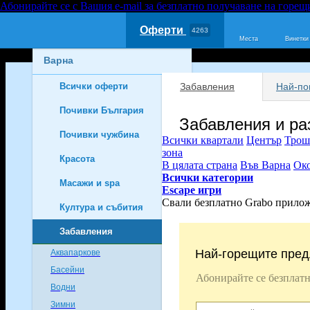
Абонирайте се с Вашия e-mail за безплатно получаване на горещ
Оферти
4263
Места
Винетки
Варна
Всички оферти
Забавления
Най-по
2274
Почивки България
791
Забавления и р
Почивки чужбина
616
Всички квартали
Център
Трош
зона
Красота
195
В цялата страна
Във Варна
Ок
Всички категории
Масажи и spa
132
Escape игри
Свали безплатно Grabo прило
Култура и събития
98
Забавления
254
Най-горещите пред
Аквапаркове
8
Басейни
21
Абонирайте се безплатн
Водни
64
Зимни
3