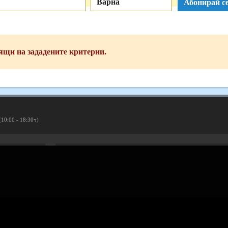
Варна
Абонирай се
ящи на зададените критерии.
(10:00 - 18:30ч)
Рекламирай с оферта
Публикувай Grabo оферта и популяризирай бизнеса си
Разбери още
ти
Проверка на ваучери
скурзии