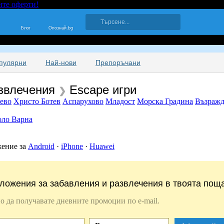
ите оферти!
Блог
Опознай.bg
пулярни
Най-нови
Препоръчани
азвлечения
Escape игри
❯
ево
Христо Ботев
Аспарухово
Младост
Морска Градина
Възражд
оло Варна
жение за
Android
·
iPhone
·
Huawei
ложения за забавления и развлечения в твоята поща
о да получавате дневните промоции по e-mail.