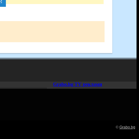
!
Grabo.bg TV реклами
©
Grabo.bg
Нашето семейство: