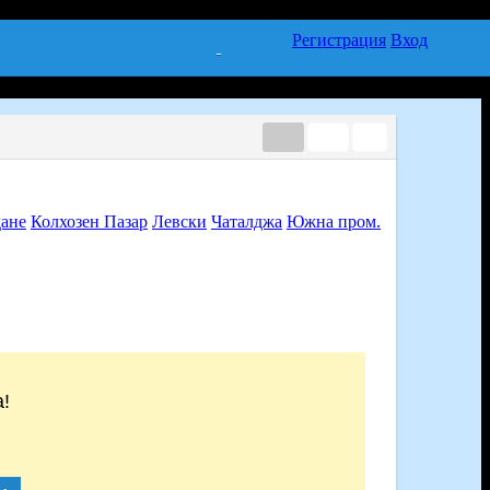
Регистрация
Вход
ане
Колхозен Пазар
Левски
Чаталджа
Южна пром.
!