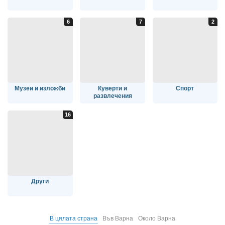
Музеи и изложби
Куверти и
Спорт
развлечения
Други
В цялата страна
Във Варна
Около Варна