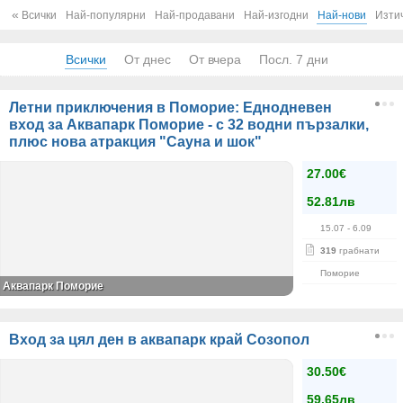
«
Всички
Най-популярни
Най-продавани
Най-изгодни
Най-нови
Изти
Всички
От днес
От вчера
Посл. 7 дни
Летни приключения в Поморие: Еднодневен
вход за Аквапарк Поморие - с 32 водни пързалки,
плюс нова атракция "Сауна и шок"
27.00€
52.81лв
15.07
- 6.09
319
грабнати
Поморие
Аквапарк Поморие
Вход за цял ден в аквапарк край Созопол
30.50€
59.65лв