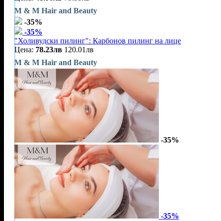
M & M Hair and Beauty
-35%
-35%
"Холивудски пилинг": Карбонов пилинг на лице
Цена:
78.23лв
120.01лв
M & M Hair and Beauty
-35%
-35%