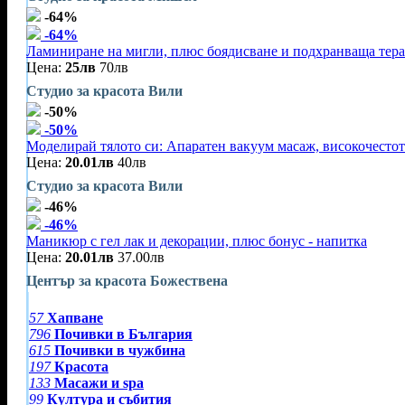
-64%
-64%
Ламиниране на мигли, плюс боядисване и подхранваща тер
Цена:
25лв
70лв
Студио за красота Вили
-50%
-50%
Моделирай тялото си: Апаратен вакуум масаж, високочестот
Цена:
20.01лв
40лв
Студио за красота Вили
-46%
-46%
Маникюр с гел лак и декорации, плюс бонус - напитка
Цена:
20.01лв
37.00лв
Център за красота Божествена
57
Хапване
796
Почивки в България
615
Почивки в чужбина
197
Красота
133
Масажи и spa
99
Култура и събития