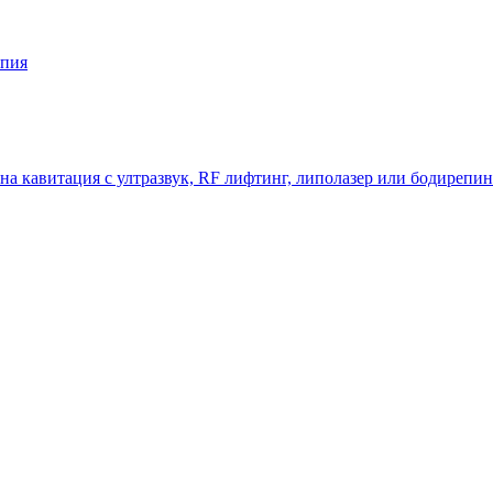
апия
на кавитация с ултразвук, RF лифтинг, липолазер или бодирепин