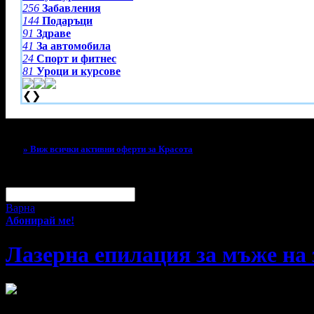
256
Забавления
144
Подаръци
91
Здраве
41
За автомобила
24
Спорт и фитнес
81
Уроци и курсове
❮
❯
Тази оферта вече е разграбена!
» Виж всички активни оферти за Красота
За малко изпусна тази оферта!
Абонирай се по e-mail, за да н
Твоят e-mail:
Оферти за град:
Варна
Абонирай ме!
Лазерна епилация за мъже на 