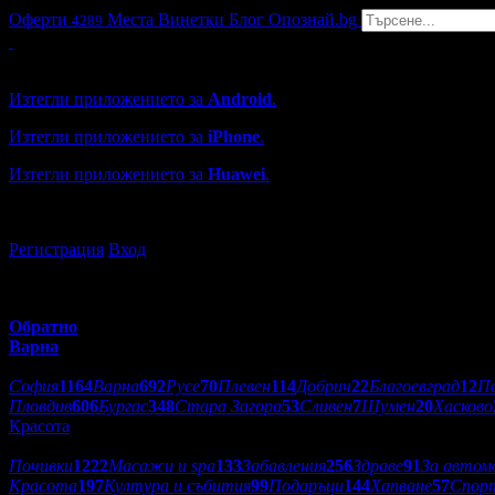
Оферти
Места
Винетки
Блог
Опознай.bg
4289
Grabo мобилна версия
Изтегли приложението за
Android
.
Изтегли приложението за
iPhone
.
Изтегли приложението за
Huawei
.
...или отвори
grabo.bg
Регистрация
Вход
Обратно
Варна
Избери друг град:
София
1164
Варна
692
Русе
70
Плевен
114
Добрич
22
Благоевград
12
П
Пловдив
606
Бургас
348
Стара Загора
53
Сливен
7
Шумен
20
Хасково
Красота
Категории оферти:
Почивки
1222
Масажи и spa
133
Забавления
256
Здраве
91
За автом
Красота
197
Култура и събития
99
Подаръци
144
Хапване
57
Спор