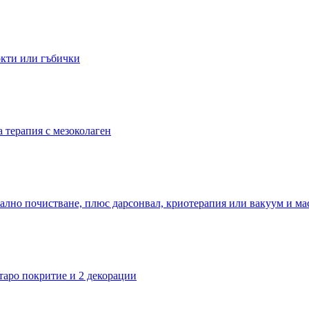
окти или гъбички
а терапия с мезоколаген
уално почистване, плюс дарсонвал, криотерапия или вакуум и ма
старо покритие и 2 декорации