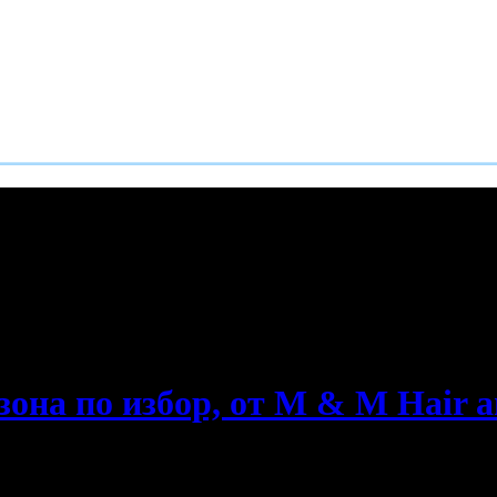
е пропускаш новите оферти!
зона по избор, от M & M Hair a