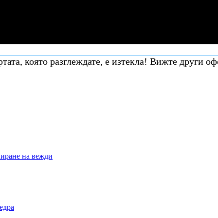
тата, която разглеждате, е изтекла! Вижте други оф
ниране на вежди
бедра