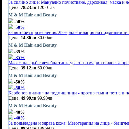
За сияйно лице: Мануално почистване, дарсонвал, маска и л
Цена:
78.23лв
120.01лв
M & M Hair and Beauty
-50%
-50%
За лято без притеснения: Лазерна епилация на подмишници
Цена:
14.86лв
30.00лв
M & M Hair and Beauty
-35%
-35%
Масаж на гръб с лечебна тинктура от розмарин и алое за пр
Цена:
39.12лв
60.00лв
M & M Hair and Beauty
-50%
-50%
Карбонов пилинг на подмишници - против тъмни петна и на
Цена:
49.99лв
99.98лв
M & M Hair and Beauty
-40%
-40%
За подмладена и здрава кожа: Мезотерапия на лице - безигл
Цена:
89.97лв
149.99лв