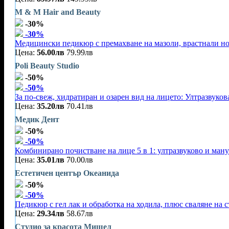
M & M Hair and Beauty
-30%
-30%
Медицински педикюр с премахване на мазоли, врастнали н
Цена:
56.00лв
79.99лв
Poli Beauty Studio
-50%
-50%
За по-свеж, хидратиран и озарен вид на лицето: Ултразвуков
Цена:
35.20лв
70.41лв
Медик Дент
-50%
-50%
Комбинирано почистване на лице 5 в 1: ултразвуково и ман
Цена:
35.01лв
70.00лв
Естетичен център Океанида
-50%
-50%
Педикюр с гел лак и обработка на ходила, плюс сваляне на 
Цена:
29.34лв
58.67лв
Студио за красота Мишел