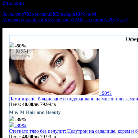
Епилации
Подкатегории:
За лицето
78
За косата
39
Епилации
13
Устни
4
Маникюр и педикюр
31
За тялото
22
Мигли и вежди
20
Други
1
M & M Hair and Beauty
Офер
-50%
-50%
Ламиниране, боядисване и подхранване на мигли или лами
Цена:
40.00лв
79.99лв
M & M Hair and Beauty
-39%
-39%
Стегнато тяло без целулит: Целутрон на седалище, корем и 
Цена:
48.90лв
79.99лв