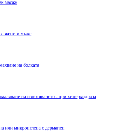
ек масаж
 за жени и мъже
емахване на болката
маляване на изпотяването - при хиперхидроза
ена или микроиглена с дермапен