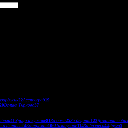
азарджик
22
Асеновград
19
20
Велико Търново
37
обила
41
Уроци и курсове
81
За дома
25
За децата
123
Домашни люби
т и фитнес
24
Екстремни
106
Пазаруване
114
За бизнеса
44
Други
5