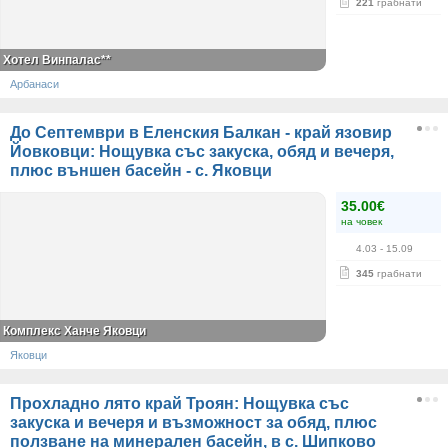
221
грабнати
Хотел Винпалас**
Арбанаси
До Септември в Еленския Балкан - край язовир
Йовковци: Нощувка със закуска, обяд и вечеря,
плюс външен басейн - с. Яковци
35.00€
на човек
4.03
- 15.09
345
грабнати
Комплекс Ханче Яковци
Яковци
Прохладно лято край Троян: Нощувка със
закуска и вечеря и възможност за обяд, плюс
ползване на минерален басейн, в с. Шипково