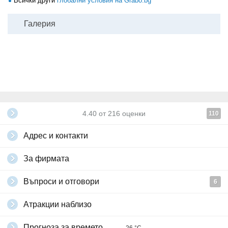
Всички други
глобални условия на Grabo.bg
Галерия
4.40
от
216
оценки
110
Адрес и контакти
За фирмата
Въпроси и отговори
6
Атракции наблизо
Прогноза за времето