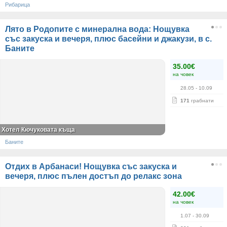
Рибарица
Лято в Родопите с минерална вода: Нощувка
със закуска и вечеря, плюс басейни и джакузи, в с.
Баните
35.00€
на човек
28.05
- 10.09
171
грабнати
Хотел Кючуковата къща
Баните
Отдих в Арбанаси! Нощувка със закуска и
вечеря, плюс пълен достъп до релакс зона
42.00€
на човек
1.07
- 30.09