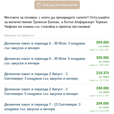
Как да резервирам
Мечтаете за почивка, с която да презаредите силите? Отпътувайте
за величествения Троянски Балкан, а
Хотел Алфарезорт Термал
Чифлик
ви очаква със спокойна и приятна обстановка!
Варианти на офертата:
204.00
€
Делничен пакет в периода 6 - 30 Юли: 3 нощувки
на човек
със закуски и вечери
вместо 240.00€
320.00
€
Делничен пакет в периода 6 - 30 Юли: 5 нощувки
на човек
със закуски и вечери
вместо 400.00€
210.37
€
Делничен пакет в периода 2 Август - 3
на човек
Септември: 3 нощувки със закуски и вечери
вместо 247.50€
330.00
€
Делничен пакет в периода 2 Август - 3
на човек
Септември: 5 нощувки със закуски и вечери
вместо 412.50€
204.00
€
Делничен пакет в периода 7 - 13 Септември: 3
на човек
нощувки със закуски и вечери
вместо 240.00€