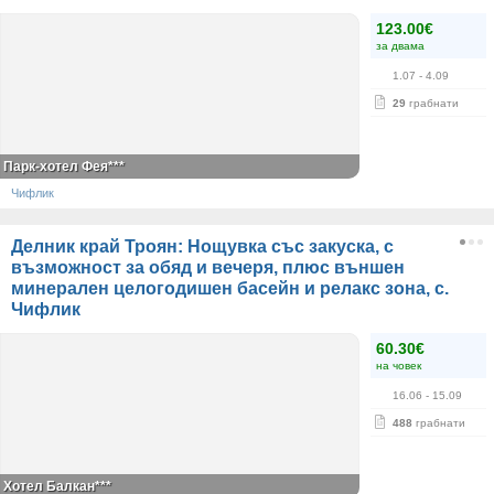
123.00€
за двама
1.07
- 4.09
29
грабнати
Парк-хотел Фея***
Чифлик
Делник край Троян: Нощувка със закуска, с
възможност за обяд и вечеря, плюс външен
минерален целогодишен басейн и релакс зона, с.
Чифлик
60.30€
на човек
16.06
- 15.09
488
грабнати
Хотел Балкан***