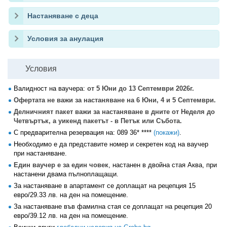
Настаняване с деца
Условия за анулация
Условия
Валидност на ваучера:
от 5 Юни до 13 Септември 2026г.
Офертата не важи за настаняване на 6 Юни, 4 и 5 Септември.
Делничният пакет важи за настаняване в дните от Неделя до
Четвъртък, а уикенд пакетът - в Петък или Събота.
С предварителна резервация на:
089 36* ****
(покажи)
.
Необходимо е да представите номер и секретен код на ваучер
при настаняване.
Един ваучер е за един човек
, настанен в двойна стая Аква, при
настанени двама пълноплащащи.
За настаняване в апартамент се доплащат на рецепция 15
евро/29.33 лв. на ден на помещение.
За настаняване във фамилна стая се доплащат на рецепция 20
евро/39.12 лв. на ден на помещение.