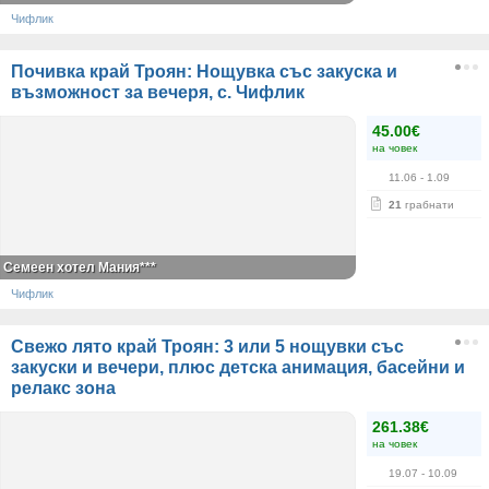
Чифлик
Почивка край Троян: Нощувка със закуска и
възможност за вечеря, с. Чифлик
45.00€
на човек
11.06
- 1.09
21
грабнати
Семеен хотел Мания***
Чифлик
Свежо лято край Троян: 3 или 5 нощувки със
закуски и вечери, плюс детска анимация, басейни и
релакс зона
261.38€
на човек
19.07
- 10.09