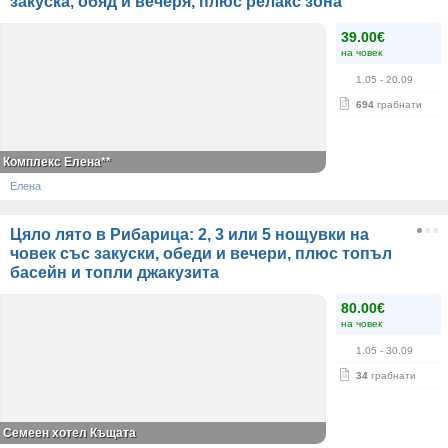
закуска, обяд и вечеря, плюс релакс зона
39.00€
на човек
1.05
- 20.09
694
грабнати
Комплекс Елена**
Елена
Цяло лято в Рибарица: 2, 3 или 5 нощувки на
човек със закуски, обеди и вечери, плюс топъл
басейн и топли джакузита
80.00€
на човек
1.05
- 30.09
34
грабнати
Семеен хотел Къщата