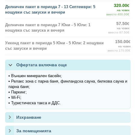
320.00
€
Делничен пакет в периода 7 - 13 Септември: 5
на човек
нощувки със закуски и вечери
вместо 400.00€
57.50
€
Делничен пакет в периода 7 Юни - 5 Юли: 1
на човек
нощувка със закуска и вечеря
вместо 67.50€
150.00
€
Уикенд пакет в периода 5 Юни - 5 Юли: 2 нощувки
на човек
със закуски и вечери
вместо 170.00€
Офертата включва още
• Външен минерален басейн;
• Релакс зона с парна баня, финландска сауна, билкова сауна и
парна баня;
• Паркинг;
• Wi-Fi;
• Туристическа такса и ДДС.
Изхранване
За помещенията