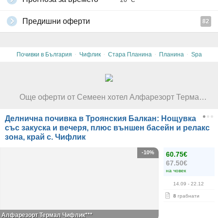
26 °C
Предишни оферти
82
·
·
·
·
Почивки в България
Чифлик
Стара Планина
Планина
Spa
Още оферти от Семеен хотел Алфарезорт Термал Чифлика***
Делнична почивка в Троянския Балкан: Нощувка
със закуска и вечеря, плюс външен басейн и релакс
зона, край с. Чифлик
-10%
60.75€
67.50€
на човек
14.09
- 22.12
8
грабнати
Алфарезорт Термал Чифлик***