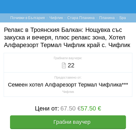
·
·
·
·
Почивки в България
Чифлик
Стара Планина
Планина
Spa
Релакс в Троянския Балкан: Нощувка със
закуска и вечеря, плюс релакс зона, Хотел
Алфарезорт Термал Чифлик край с. Чифлик
Грабнати ваучери:
22
Предоставено от:
Семеен хотел Алфарезорт Термал Чифлика***
Чифлик
Цени от:
67.50 €
57.50 €
Грабни ваучер