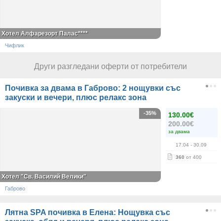
Хотел Алфарезорт Палас****
Чифлик
Други разгледани оферти от потребители
Почивка за двама в Габрово: 2 нощувки със
закуски и вечери, плюс релакс зона
-35%
130.00€
200.00€
за двама
17.04
- 30.09
360
от 400
Хотел "Св. Василий Велики"
Габрово
Лятна SPA почивка в Елена: Нощувка със