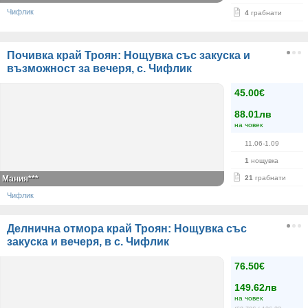
Чифлик
4
грабнати
Почивка край Троян: Нощувка със закуска и
възможност за вечеря, с. Чифлик
45.00€
88.01лв
на човек
11.06-1.09
1
нощувка
Мания***
21
грабнати
Чифлик
Делнична отмора край Троян: Нощувка със
закуска и вечеря, в с. Чифлик
76.50€
149.62лв
на човек