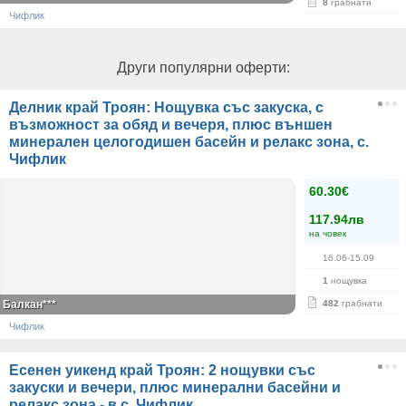
8
грабнати
Чифлик
Други популярни оферти:
Делник край Троян: Нощувка със закуска, с
възможност за обяд и вечеря, плюс външен
минерален целогодишен басейн и релакс зона, с.
Чифлик
60.30€
117.94лв
на човек
16.06-15.09
1
нощувка
Балкан***
482
грабнати
Чифлик
Есенен уикенд край Троян: 2 нощувки със
закуски и вечери, плюс минерални басейни и
релакс зона - в с. Чифлик