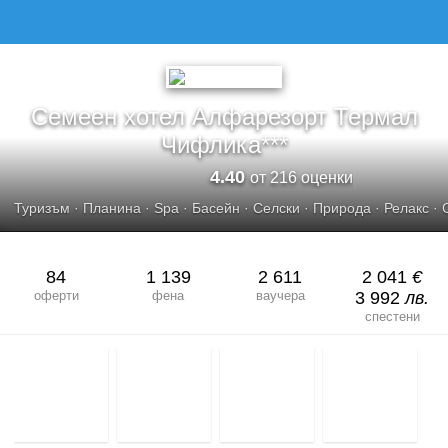
СЕМЕЕН ХОТЕЛ АЛФАРЕЗОРТ ТЕРМАЛ ЧИФЛИКА***
Семеен хотел Алфарезорт Термал
Чифлика***
4.40
от 216 оценки
Туризъм
·
Планина
·
Spa
·
Басейн
·
Селски
·
Природа
·
Релакс
·
84
1 139
2 611
2 041
€
оферти
фена
ваучера
3 992
лв.
спестени