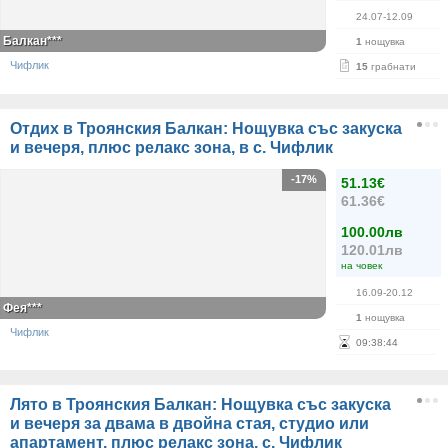
24.07-12.09
Балкан***
1
нощувка
Чифлик
15
грабнати
Отдих в Троянския Балкан: Нощувка със закуска
и вечеря, плюс релакс зона, в с. Чифлик
-17%
51.13€
61.36€
100.00лв
120.01лв
на човек
16.09-20.12
Фея***
1
нощувка
Чифлик
09
:
38
:
44
Лято в Троянския Балкан: Нощувка със закуска
и вечеря за двама в двойна стая, студио или
апартамент, плюс релакс зона, с. Чифлик