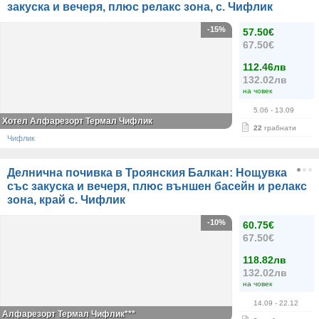
закуска и вечеря, плюс релакс зона, с. Чифлик
-15%
57.50€
67.50€
112.46лв
132.02лв
на човек
5.06
- 13.09
Хотел Алфарезорт Термал Чифлик
22
грабнати
Чифлик
Делнична почивка в Троянския Балкан: Нощувка
със закуска и вечеря, плюс външен басейн и релакс
зона, край с. Чифлик
-10%
60.75€
67.50€
118.82лв
132.02лв
на човек
14.09
- 22.12
Алфарезорт Термал Чифлик***