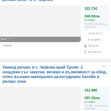
122.71€
240.00лв
на човек
(61.36€ / 120.01лв на
човек/ден)
25.09-19.12
Фея***
2
нощувки
Чифлик
09
:
38
:
44
8
грабнати
Уикенд релакс в с. Чифлик край Троян: 2
нощувки със закуски, вечери и възможност за обяд,
плюс външен минерален целогодишен басейн и
релакс зона
151.98€
297.25лв
на човек
(75.99€ / 148.62лв на
човек/ден)