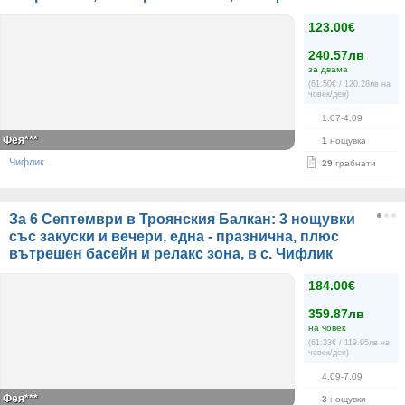
123.00€
240.57лв
за двама
(61.50€ / 120.28лв на
човек/ден)
1.07-4.09
Фея***
1
нощувка
Чифлик
29
грабнати
За 6 Септември в Троянския Балкан: 3 нощувки
със закуски и вечери, една - празнична, плюс
вътрешен басейн и релакс зона, в с. Чифлик
184.00€
359.87лв
на човек
(61.33€ / 119.95лв на
човек/ден)
4.09-7.09
Фея***
3
нощувки