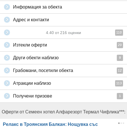
Информация за обекта
Адрес и контакти
4.40
от
216
оценки
110
Изтекли оферти
20
Други обекти наблизо
9
Грабомани, посетили обекта
12
Атракции наблизо
113
Получени призове
1
Оферти от Семеен хотел Алфарезорт Термал Чифлика***:
Релакс в Троянския Балкан: Нощувка със