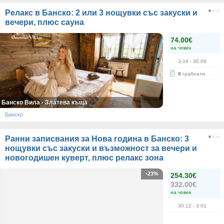
Релакс в Банско: 2 или 3 нощувки със закуски и
вечери, плюс сауна
74.00€
на човек
3.04
- 30.09
8
грабнати
Банско Вила - Златева къща
Банско
Ранни записвания за Нова година в Банско: 3
нощувки със закуски и възможност за вечери и
новогодишен куверт, плюс релакс зона
-23%
254.30€
332.00€
на човек
30.12
- 3.01