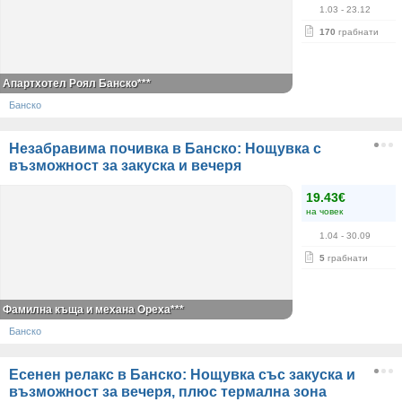
1.03
- 23.12
170
грабнати
Апартхотел Роял Банско***
Банско
Незабравима почивка в Банско: Нощувка с
възможност за закуска и вечеря
19.43€
на човек
1.04
- 30.09
5
грабнати
Фамилна къща и механа Ореха***
Банско
Есенен релакс в Банско: Нощувка със закуска и
възможност за вечеря, плюс термална зона