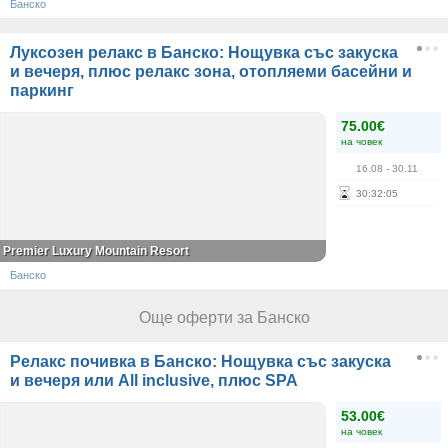
Банско
Луксозен релакс в Банско: Нощувка със закуска
и вечеря, плюс релакс зона, отопляеми басейни и
паркинг
75.00€
на човек
16.08
- 30.11
30
:
32
:
05
Premier Luxury Mountain Resort
Банско
Още оферти за Банско
Релакс почивка в Банско: Нощувка със закуска
и вечеря или All inclusive, плюс SPA
53.00€
на човек