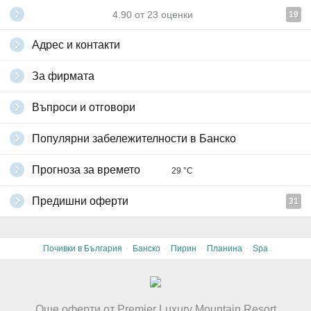
4.90
от
23
оценки
19
Адрес и контакти
За фирмата
Въпроси и отговори
Популярни забележителности в Банско
Прогноза за времето
29 °C
Предишни оферти
31
·
·
·
·
Почивки в България
Банско
Пирин
Планина
Spa
Още оферти от Premier Luxury Mountain Resort