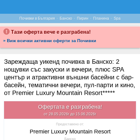
·
·
·
·
Почивки в България
Банско
Пирин
Планина
Spa
Тази оферта вече е разграбена!
» Виж всички активни оферти за Почивки
Зареждаща уикенд почивка в Банско: 2
нощувки със закуски и вечери, плюс SPA
център и атрактивни външни басейни с бар-
басейн, тематични вечери, пул-парти и кино,
от Premier Luxury Mountain Resort*****
Офертата е разграбена!
от 28.05.2026г до 15.06.2026г
Предоставено от:
Premier Luxury Mountain Resort
Банско