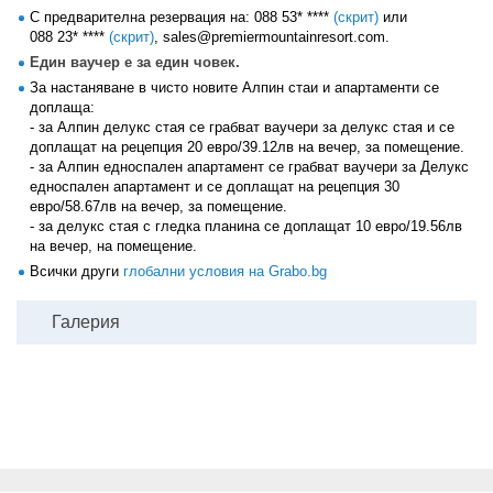
С предварителна резервация на:
088 53* ****
(скрит)
или
088 23* ****
(скрит)
, sales@premiermountainresort.com.
Един ваучер е за един човек.
За настаняване в чисто новите Алпин стаи и апартаменти се
доплаща:
- за Алпин делукс стая се грабват ваучери за делукс стая и се
доплащат на рецепция 20 евро/39.12лв на вечер, за помещение.
- за Алпин едноспален апартамент се грабват ваучери за Делукс
едноспален апартамент и се доплащат на рецепция 30
евро/58.67лв на вечер, за помещение.
- за делукс стая с гледка планина се доплащат 10 евро/19.56лв
на вечер, на помещение.
Всички други
глобални условия на Grabo.bg
Галерия