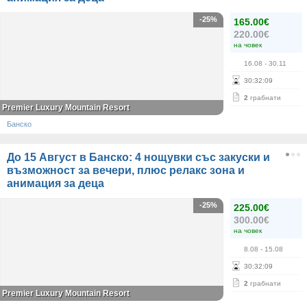
-25%
165.00€
220.00€
на човек
16.08
- 30.11
30
:
32
:
09
2
грабнати
Premier Luxury Mountain Resort
Банско
До 15 Август в Банско: 4 нощувки със закуски и
възможност за вечери, плюс релакс зона и
анимация за деца
-25%
225.00€
300.00€
на човек
8.08
- 15.08
30
:
32
:
09
2
грабнати
Premier Luxury Mountain Resort