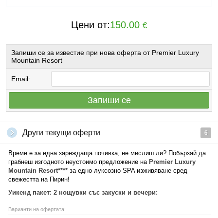
Цени от:
150.00
€
Запиши се за известие при нова оферта от Premier Luxury
Mountain Resort
Email:
Запиши се
Други текущи оферти
6
Време е за една зареждаща почивка, не мислиш ли? Побързай да
грабнеш изгодното неустоимо предложение на
Premier Luxury
Mountain Resort****
за едно луксозно SPA изживяване сред
свежестта на Пирин!
Уикенд пакет: 2 нощувки със закуски и вечери:
Варианти на офертата: