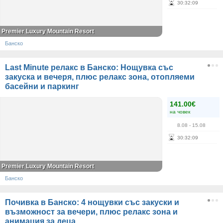
30
:
32
:
09
Premier Luxury Mountain Resort
Банско
Last Minute релакс в Банско: Нощувка със
закуска и вечеря, плюс релакс зона, отопляеми
басейни и паркинг
141.00€
на човек
8.08
- 15.08
30
:
32
:
09
Premier Luxury Mountain Resort
Банско
Почивка в Банско: 4 нощувки със закуски и
възможност за вечери, плюс релакс зона и
анимация за деца