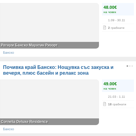
48.00€
на човек
1.09
- 30.11
2
грабнати
Регнум Банско Маунтин Ризорт
Банско
Почивка край Банско: Нощувка със закуска и
вечеря, плюс басейн и релакс зона
49.00€
на човек
21.03
- 1.11
18
грабнати
Cornelia Deluxe Residence
Банско