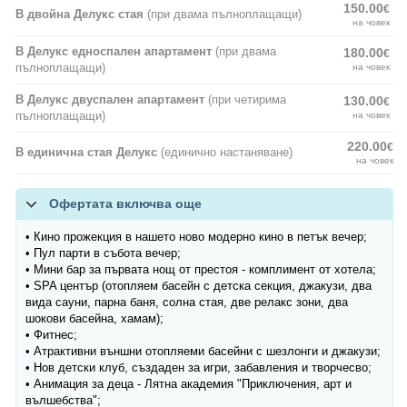
150.00
€
В двойна Делукс стая
(при двама пълноплащащи)
на човек
В Делукс едноспален апартамент
(при двама
180.00
€
пълноплащащи)
на човек
В Делукс двуспален апартамент
(при четирима
130.00
€
пълноплащащи)
на човек
220.00
€
В единична стая Делукс
(единично настаняване)
на човек
Офертата включва още
• Кино прожекция в нашето ново модерно кино в петък вечер;
• Пул парти в събота вечер;
• Мини бар за първата нощ от престоя - комплимент от хотела;
• SPA център (отопляем басейн с детска секция, джакузи, два
вида сауни, парна баня, солна стая, две релакс зони, два
шокови басейна, хамам);
• Фитнес;
• Атрактивни външни отопляеми басейни с шезлонги и джакузи;
• Нов детски клуб, създаден за игри, забавления и творчесво;
• Анимация за деца - Лятна академия "Приключения, арт и
вълшебства";