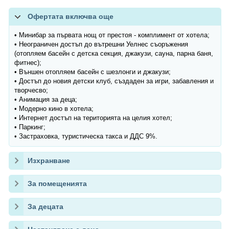
Офертата включва още
• Минибар за първата нощ от престоя - комплимент от хотела;
• Неограничен достъп до вътрешни Уелнес съоръжения
(отопляем басейн с детска секция, джакузи, сауна, парна баня,
фитнес);
• Външен отопляем басейн с шезлонги и джакузи;
• Достъп до новия детски клуб, създаден за игри, забавления и
творчесво;
• Анимация за деца;
• Модерно кино в хотела;
• Интернет достъп на територията на целия хотел;
• Паркинг;
• Застраховка, туристическа такса и ДДС 9%.
Изхранване
За помещенията
За децата