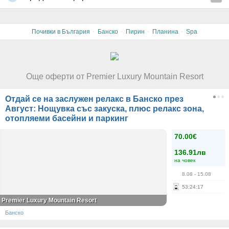
·
·
·
·
Почивки в България
Банско
Пирин
Планина
Spa
Още оферти от Premier Luxury Mountain Resort
Отдай се на заслужен релакс в Банско през
Август: Нощувка със закуска, плюс релакс зона,
отопляеми басейни и паркинг
70.00€
136.91лв
на човек
8.08
- 15.08
53
:
24
:
17
Premier Luxury Mountain Resort
Банско