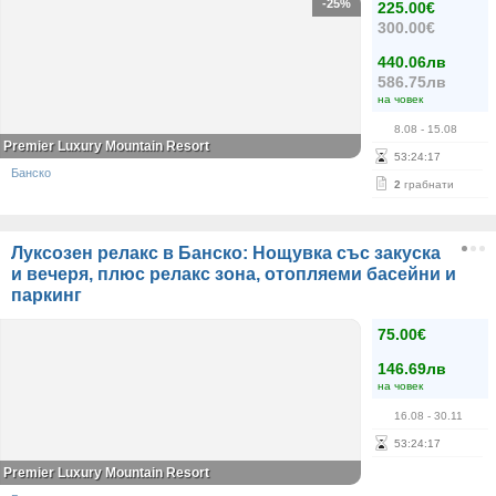
-25%
225.00€
300.00€
440.06лв
586.75лв
на човек
8.08
- 15.08
Premier Luxury Mountain Resort
53
:
24
:
17
Банско
2
грабнати
Луксозен релакс в Банско: Нощувка със закуска
и вечеря, плюс релакс зона, отопляеми басейни и
паркинг
75.00€
146.69лв
на човек
16.08
- 30.11
53
:
24
:
17
Premier Luxury Mountain Resort