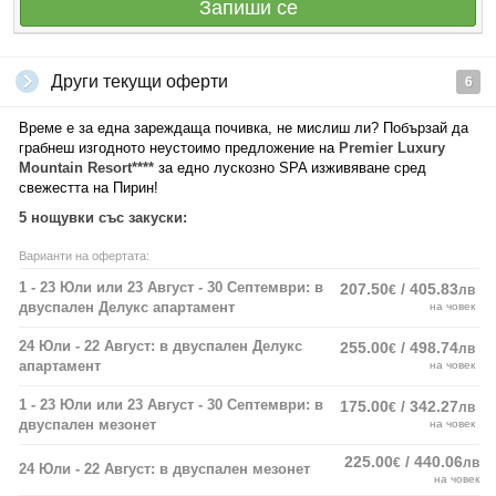
Запиши се
Други текущи оферти
6
Време е за една зареждаща почивка, не мислиш ли? Побързай да
грабнеш изгодното неустоимо предложение на
Premier Luxury
Mountain Resort****
за едно лускозно SPA изживяване сред
свежестта на Пирин!
5 нощувки със закуски:
Варианти на офертата:
1 - 23 Юли или 23 Август - 30 Септември: в
207.50
/ 405.83
€
лв
двуспален Делукс апартамент
на човек
24 Юли - 22 Август: в двуспален Делукс
255.00
/ 498.74
€
лв
апартамент
на човек
1 - 23 Юли или 23 Август - 30 Септември: в
175.00
/ 342.27
€
лв
двуспален мезонет
на човек
225.00
/ 440.06
€
лв
24 Юли - 22 Август: в двуспален мезонет
на човек