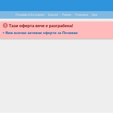
ЗАРЕЖДАЩА ПОЧИВКА В БАНСКО: 5 НОЩУВКИ СЪС ЗАКУСКИ, ПЛЮС РЕЛАКС ЗОНА, ОТОПЛЯЕМИ БАСЕЙНИ И ПАРКИНГ, ОТ PREMIER LUXURY MOUNTAIN RESORT*****
·
·
·
·
Почивки в България
Банско
Пирин
Планина
Spa
Тази оферта вече е разграбена!
» Виж всички активни оферти за Почивки