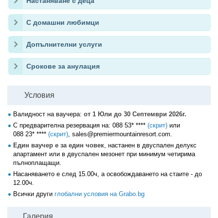
Настаняване с деца
С домашни любимци
Допълнителни услуги
Срокове за анулация
Условия
Валидност на ваучера:
от 1 Юли до 30 Септември 2026г.
С предварителна резервация на:
088 53* ****
(скрит)
или
088 23* ****
(скрит)
, sales@premiermountainresort.com.
Един ваучер е за един човек
, настанен в двуспален делукс
апартамент или в двуспален мезонет при минимум четирима
пълноплащащи.
Насаняването е след 15.00ч, а освобождаването на стаите - до
12.00ч.
Всички други
глобални условия на Grabo.bg
Галерия