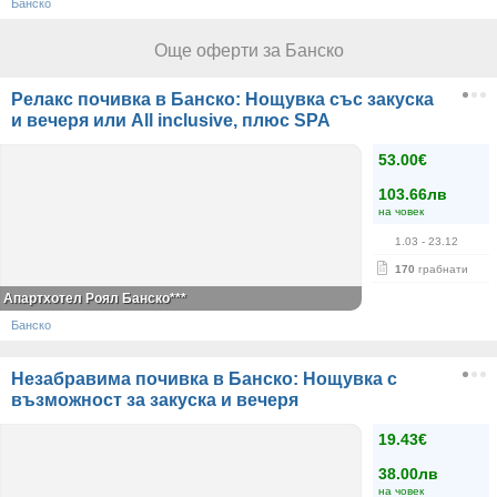
Банско
Още оферти за Банско
Релакс почивка в Банско: Нощувка със закуска
и вечеря или All inclusive, плюс SPA
53.00€
103.66лв
на човек
1.03
- 23.12
170
грабнати
Апартхотел Роял Банско***
Банско
Незабравима почивка в Банско: Нощувка с
възможност за закуска и вечеря
19.43€
38.00лв
на човек