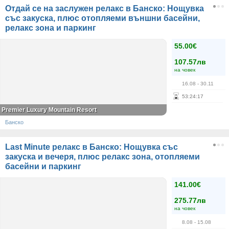
Отдай се на заслужен релакс в Банско: Нощувка
със закуска, плюс отопляеми външни басейни,
релакс зона и паркинг
55.00€
107.57лв
на човек
16.08
- 30.11
53
:
24
:
17
Premier Luxury Mountain Resort
Банско
Last Minute релакс в Банско: Нощувка със
закуска и вечеря, плюс релакс зона, отопляеми
басейни и паркинг
141.00€
275.77лв
на човек
8.08
- 15.08