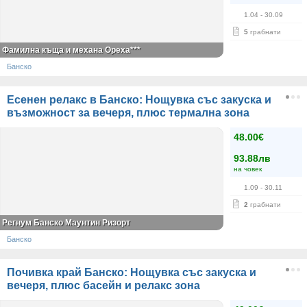
1.04
- 30.09
5
грабнати
Фамилна къща и механа Ореха***
Банско
Есенен релакс в Банско: Нощувка със закуска и
възможност за вечеря, плюс термална зона
48.00€
93.88лв
на човек
1.09
- 30.11
2
грабнати
Регнум Банско Маунтин Ризорт
Банско
Почивка край Банско: Нощувка със закуска и
вечеря, плюс басейн и релакс зона