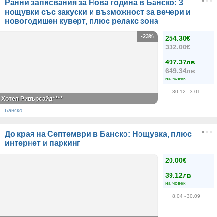
Ранни записвания за Нова година в Банско: 3
нощувки със закуски и възможност за вечери и
новогодишен куверт, плюс релакс зона
-23%
254.30€
332.00€
497.37лв
649.34лв
на човек
30.12
- 3.01
Хотел Ривърсайд****
Банско
До края на Септември в Банско: Нощувка, плюс
интернет и паркинг
20.00€
39.12лв
на човек
8.04
- 30.09