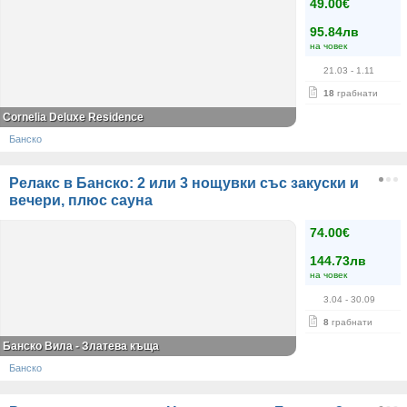
49.00€
95.84лв
на човек
21.03
- 1.11
18
грабнати
Cornelia Deluxe Residence
Банско
Релакс в Банско: 2 или 3 нощувки със закуски и
вечери, плюс сауна
74.00€
144.73лв
на човек
3.04
- 30.09
8
грабнати
Банско Вила - Златева къща
Банско