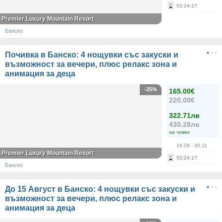
53
:
24
:
17
Premier Luxury Mountain Resort
Банско
Почивка в Банско: 4 нощувки със закуски и
възможност за вечери, плюс релакс зона и
анимация за деца
-25%
165.00€
220.00€
322.71лв
430.28лв
на човек
16.08
- 30.11
Premier Luxury Mountain Resort
53
:
24
:
17
Банско
До 15 Август в Банско: 4 нощувки със закуски и
възможност за вечери, плюс релакс зона и
анимация за деца