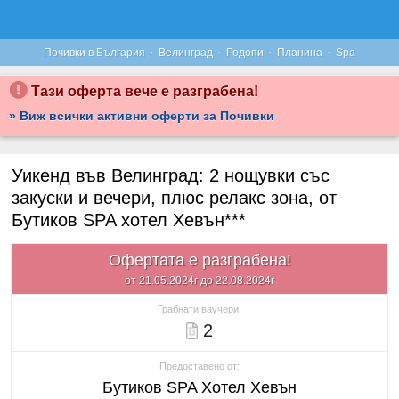
·
·
·
·
Почивки в България
Велинград
Родопи
Планина
Spa
Тази оферта вече е разграбена!
» Виж всички активни оферти за Почивки
Уикенд във Велинград: 2 нощувки със
закуски и вечери, плюс релакс зона, от
Бутиков SPA хотел Хевън***
Офертата е разграбена!
от 21.05.2024г до 22.08.2024г
Грабнати ваучери:
2
Предоставено от:
Бутиков SPA Хотел Хевън