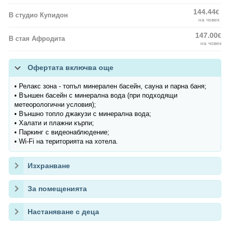
144.44
€
В студио Купидон
на човек
147.00
€
В стая Афродита
на човек
Офертата включва още
• Релакс зона - топъл минерален басейн, сауна и парна баня;
• Външен басейн с минерална вода (при подходящи
метеорологични условия);
• Външно топло джакузи с минерална вода;
• Халати и плажни кърпи;
• Паркинг с видеонаблюдение;
• Wi-Fi на територията на хотела.
Изхранване
За помещенията
Настаняване с деца