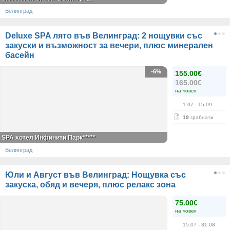
Велинград
Deluxe SPA лято във Велинград: 2 нощувки със
закуски и възможност за вечери, плюс минерален
басейн
-6%
155.00€
165.00€
на човек
1.07
- 15.09
19
грабнати
SPA хотел Инфинити Парк*****
Велинград
Юли и Август във Велинград: Нощувка със
закуска, обяд и вечеря, плюс релакс зона
75.00€
на човек
15.07
- 31.08