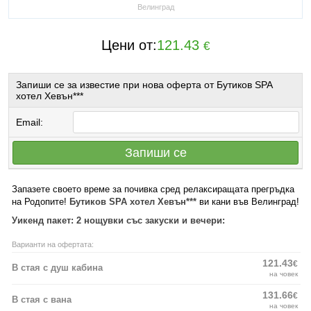
Велинград
Цени от:
121.43
€
Запиши се за известие при нова оферта от Бутиков SPA
хотел Хевън***
Email:
Запиши се
Запазете своето време за почивка сред релаксиращата прегръдка
на Родопите!
Бутиков SPA хотел Хевън***
ви кани във Велинград!
Уикенд пакет: 2 нощувки със закуски и вечери:
Варианти на офертата:
121.43
€
В стая с душ кабина
на човек
131.66
€
В стая с вана
на човек