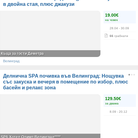
в двойна стая, плюс джакузи
19.00€
на човек
28.04
- 30.09
66
грабнати
Къща за гости Деметра
Велинград
Делнична SPA почивка във Велинград: Нощувка
със закуска и вечеря в помещение по избор, плюс
басейн и релакс зона
129.50€
за двама
8.09
- 20.12
SPA Хотел Олимп Велинград****