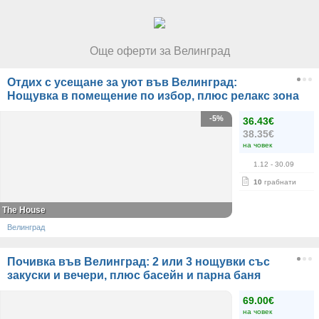
Още оферти за Велинград
Отдих с усещане за уют във Велинград:
Нощувка в помещение по избор, плюс релакс зона
-5%
36.43€
38.35€
на човек
1.12
- 30.09
10
грабнати
The House
Велинград
Почивка във Велинград: 2 или 3 нощувки със
закуски и вечери, плюс басейн и парна баня
69.00€
на човек