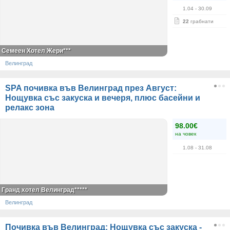
1.04
- 30.09
22
грабнати
Семеен Хотел Жери***
Велинград
SPA почивка във Велинград през Август:
Нощувка със закуска и вечеря, плюс басейни и
релакс зона
98.00€
на човек
1.08
- 31.08
Гранд хотел Велинград*****
Велинград
Почивка във Велинград: Нощувка със закуска -